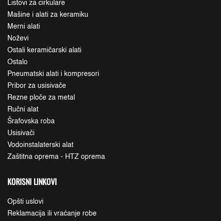
Listovi za cirkulare
Mašine i alati za keramiku
Merni alati
Noževi
Ostali keramičarski alati
Ostalo
Pneumatski alati i kompresori
Pribor za usisivače
Rezne ploče za metal
Ručni alat
Šrafovska roba
Usisivači
Vodoinstalaterski alat
Zaštitna oprema - HTZ oprema
KORISNI LINKOVI
Opšti uslovi
Reklamacija ili vraćanje robe