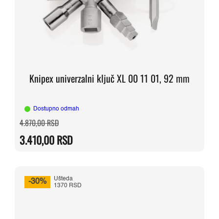
Knipex univerzalni ključ XL 00 11 01, 92 mm
Dostupno odmah
Originalna
Trenutna
4.870,00
RSD
cena
cena
je
je:
3.410,00
RSD
bila:
3.410,00 RSD.
4.870,00 RSD.
Ušteda
-30%
1370 RSD