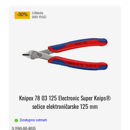
Ušteda
-30%
990 RSD
Knipex 78 03 125 Electronic Super Knips®
sečice elektroničarske 125 mm
Dostupno odmah
Originalna
Trenutna
3.290,00
RSD