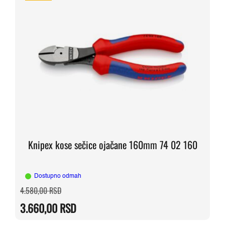
Knipex kose sečice ojačane 160mm 74 02 160
Dostupno odmah
Originalna
Trenutna
4.580,00
RSD
cena
cena
je
je:
3.660,00
RSD
bila:
3.660,00 RSD.
4.580,00 RSD.