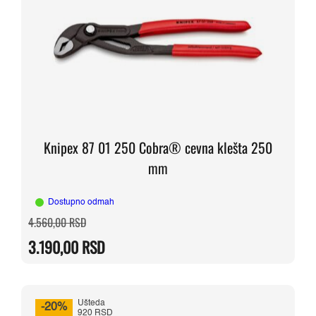
Knipex 87 01 250 Cobra® cevna klešta 250
mm
Dostupno odmah
Originalna
Trenutna
4.560,00
RSD
cena
cena
je
je:
3.190,00
RSD
bila:
3.190,00 RSD.
4.560,00 RSD.
Ušteda
-20%
920 RSD