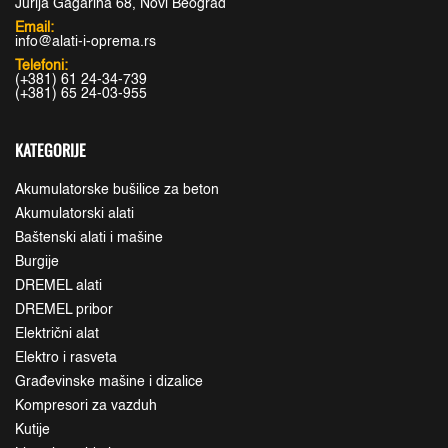
Jurija Gagarina 68, Novi Beograd
Email:
info@alati-i-oprema.rs
Telefoni:
(+381) 61 24-34-739
(+381) 65 24-03-955
KATEGORIJE
Akumulatorske bušilice za beton
Akumulatorski alati
Baštenski alati i mašine
Burgije
DREMEL alati
DREMEL pribor
Električni alat
Elektro i rasveta
Građevinske mašine i dizalice
Kompresori za vazduh
Kutije