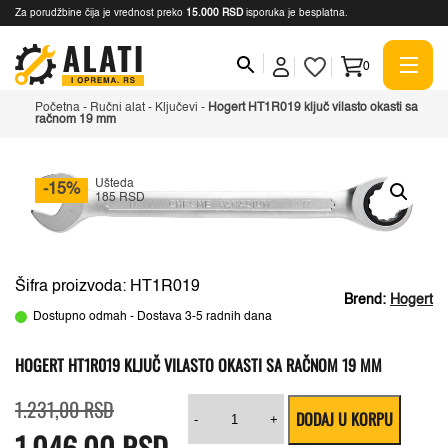
Za porudžbine čija je vrednost preko
15.000 RSD
isporuka je besplatna.
0
Početna
-
Ručni alat
-
Ključevi
-
Hogert HT1R019 ključ vilasto okasti sa
račnom 19 mm
Ušteda
-15%
185 RSD
Šifra proizvoda: HT1R019
Brend:
Hogert
Dostupno odmah - Dostava 3-5 radnih dana
HOGERT HT1R019 KLJUČ VILASTO OKASTI SA RAČNOM 19 MM
Originalna
Trenutna
Hogert
1.231,00
RSD
DODAJ U KORPU
cena
cena
HT1R019
-
+
1.046,00
je
je:
RSD
ključ