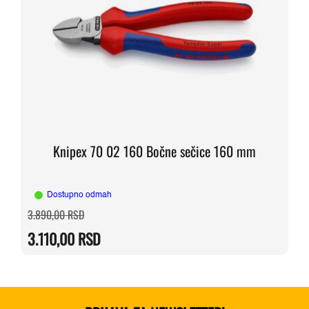
Knipex 70 02 160 Bočne sečice 160 mm
Dostupno odmah
Originalna
Trenutna
3.890,00
RSD
cena
cena
je
je:
3.110,00
RSD
bila:
3.110,00 RSD.
3.890,00 RSD.