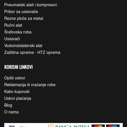
Pneumatski alati i kompresori
Pribor za usisivače
Rezne ploče za metal
Ručni alat
Šrafovska roba
Usisivači
Vodoinstalaterski alat
Zaštitna oprema - HTZ oprema
KORISNI LINKOVI
Opšti uslovi
Reklamacija ili vraćanje robe
Kako kupovati
Uslovi plaćanja
Blog
O nama