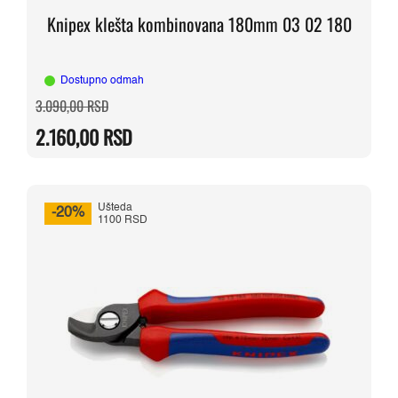
Knipex klešta kombinovana 180mm 03 02 180
Dostupno odmah
Originalna
Trenutna
3.090,00
RSD
cena
cena
je
je:
2.160,00
RSD
bila:
2.160,00 RSD.
3.090,00 RSD.
Ušteda
-20%
1100 RSD