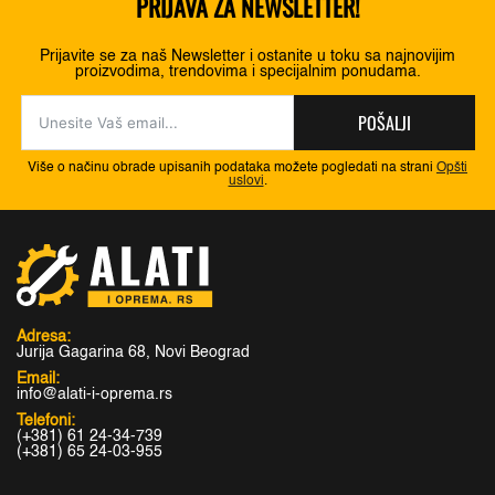
PRIJAVA ZA NEWSLETTER!
Prijavite se za naš Newsletter i ostanite u toku sa najnovijim
proizvodima, trendovima i specijalnim ponudama.
POŠALJI
Više o načinu obrade upisanih podataka možete pogledati na strani
Opšti
uslovi
.
Adresa:
Jurija Gagarina 68, Novi Beograd
Email:
info@alati-i-oprema.rs
Telefoni:
(+381) 61 24-34-739
(+381) 65 24-03-955