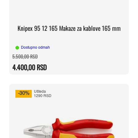
Knipex 95 12 165 Makaze za kablove 165 mm
Dostupno odmah
Originalna
Trenutna
5.500,00
RSD
cena
cena
je
je:
4.400,00
RSD
bila:
4.400,00 RSD.
5.500,00 RSD.
Ušteda
-30%
1290 RSD