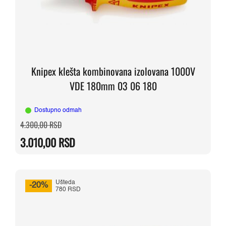
Knipex klešta kombinovana izolovana 1000V
VDE 180mm 03 06 180
Dostupno odmah
Originalna
Trenutna
4.300,00
RSD
cena
cena
je
je:
3.010,00
RSD
bila:
3.010,00 RSD.
4.300,00 RSD.
Ušteda
-20%
780 RSD