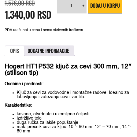
Originalna
Trenutna
Hogert
1.576,00
RSD
DODAJ U KORPU
cena
cena
HT1P532
-
+
1.340,00
je
je:
RSD
ključ
bila:
1.340,00 RSD.
za
1.576,00 RSD.
cevi
300
mm,
PDV uračunat u cenu i nema skrivenih troškova.
12"
(stillson
tip)
količina
OPIS
DODATNE INFORMACIJE
Hogert HT1P532 ključ za cevi 300 mm, 12″
(stillson tip)
Osobine i prednosti:
Ključ za cevi za vodovodne i montažne radove. Idealno za
labavljenje i zatezanje cevi i ventila.
Karakteristike:
kovane, otvrdnute i uzemljene čeljusti
izdržljivo telo
duga ručka za lakše popuštanje
mak. prečnik cevi za ključ: 10 ”- 50 mm, 12” – 70 mm, 14 ”-
80 mm