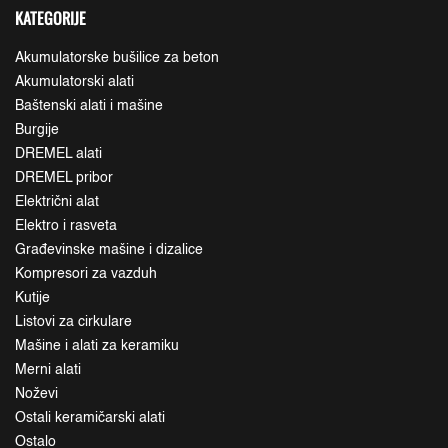
KATEGORIJE
Akumulatorske bušilice za beton
Akumulatorski alati
Baštenski alati i mašine
Burgije
DREMEL alati
DREMEL pribor
Električni alat
Elektro i rasveta
Građevinske mašine i dizalice
Kompresori za vazduh
Kutije
Listovi za cirkulare
Mašine i alati za keramiku
Merni alati
Noževi
Ostali keramičarski alati
Ostalo