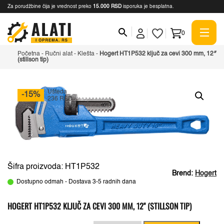
Za porudžbine čija je vrednost preko
15.000 RSD
isporuka je besplatna.
0
Početna
-
Ručni alat
-
Klešta
-
Hogert HT1P532 ključ za cevi 300 mm, 12″
(stillson tip)
Ušteda
-15%
236 RSD
Šifra proizvoda: HT1P532
Brend:
Hogert
Dostupno odmah - Dostava 3-5 radnih dana
HOGERT HT1P532 KLJUČ ZA CEVI 300 MM, 12" (STILLSON TIP)