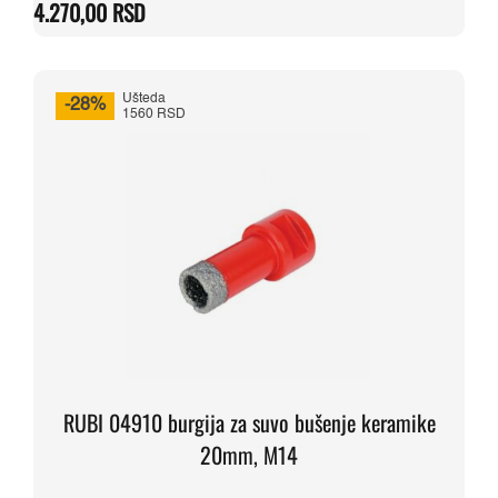
4.270,00
RSD
Ušteda
-28%
1560 RSD
RUBI 04910 burgija za suvo bušenje keramike
20mm, M14