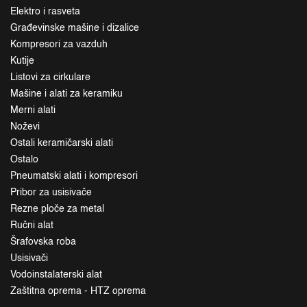
Elektro i rasveta
Građevinske mašine i dizalice
Kompresori za vazduh
Kutije
Listovi za cirkulare
Mašine i alati za keramiku
Merni alati
Noževi
Ostali keramičarski alati
Ostalo
Pneumatski alati i kompresori
Pribor za usisivače
Rezne ploče za metal
Ručni alat
Šrafovska roba
Usisivači
Vodoinstalaterski alat
Zaštitna oprema - HTZ oprema