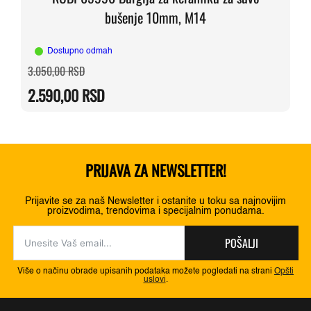
bušenje 10mm, M14
Dostupno odmah
Originalna
Trenutna
3.050,00
RSD
cena
cena
je
je:
2.590,00
RSD
bila:
2.590,00 RSD.
3.050,00 RSD.
PRIJAVA ZA NEWSLETTER!
Prijavite se za naš Newsletter i ostanite u toku sa najnovijim
proizvodima, trendovima i specijalnim ponudama.
POŠALJI
Više o načinu obrade upisanih podataka možete pogledati na strani
Opšti
uslovi
.