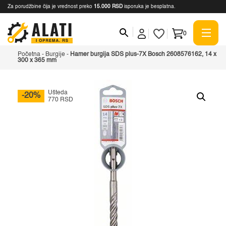
Za porudžbine čija je vrednost preko
15.000 RSD
isporuka je besplatna.
0
Početna
-
Burgije
-
Hamer burgija SDS plus-7X Bosch 2608576162, 14 x
300 x 365 mm
Ušteda
-20%
770 RSD