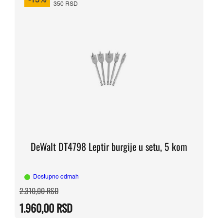
-15%
350 RSD
DeWalt DT4798 Leptir burgije u setu, 5 kom
Dostupno odmah
Originalna
Trenutna
2.310,00
RSD
cena
cena
je
je:
1.960,00
RSD
bila:
1.960,00 RSD.
2.310,00 RSD.