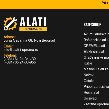
Više
KATEGORIJE
Akumulatorske b
Adresa:
Baštenski alati 
Jurija Gagarina 68, Novi Beograd
DREMEL alati
Email:
info@alati-i-oprema.rs
Električni alat
Telefoni:
Građevinske maši
(+381) 61 24-34-739
(+381) 65 24-03-955
Kutije
Mašine i alati z
Noževi
Ostalo
Pribor za usisiv
Ručni alat
Usisivači
Zaštitna oprem