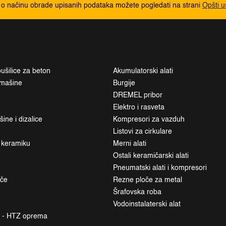
 o načinu obrade upisanih podataka možete pogledati na strani
Opšti u
ušilice za beton
Akumulatorski alati
i mašine
Burgije
DREMEL pribor
Elektro i rasveta
ne i dizalice
Kompresori za vazduh
Listovi za cirkulare
a keramiku
Merni alati
Ostali keramičarski alati
Pneumatski alati i kompresori
ače
Rezne ploče za metal
Šrafovska roba
Vodoinstalaterski alat
a - HTZ oprema