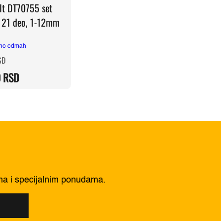
t DT70755 set
, 21 deo, 1-12mm
no odmah
Originalna
Trenutna
SD
cena
cena
je
je:
0
RSD
bila:
5.790,00 RSD.
6.810,00 RSD.
ima i specijalnim ponudama.