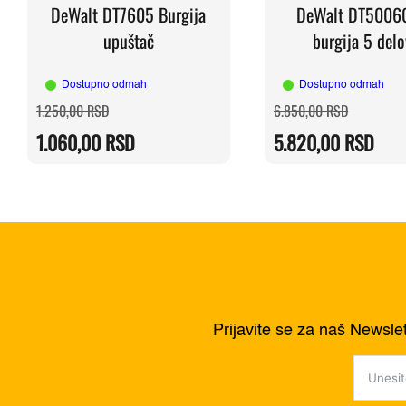
DeWalt DT7605 Burgija
DeWalt DT50060
upuštač
burgija 5 del
Dostupno odmah
Dostupno odmah
Originalna
Trenutna
Originaln
Trenutna
1.250,00
RSD
6.850,00
RSD
cena
cena
cena
cena
je
je:
je
je:
1.060,00
RSD
5.820,00
RSD
bila:
1.060,00 RSD.
bila:
5.820,00 
1.250,00 RSD.
6.850,00 
Prijavite se za naš Newsle