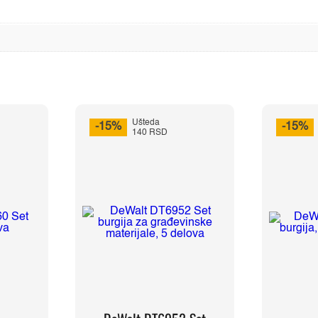
Ušteda
-15%
-15%
140 RSD