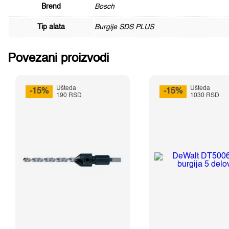
Brend
Bosch
Tip alata
Burgije SDS PLUS
Povezani proizvodi
Ušteda
Ušteda
-15%
-15%
190 RSD
1030 RSD