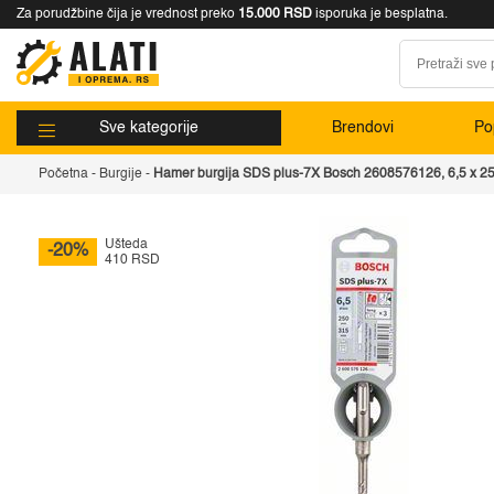
Za porudžbine čija je vrednost preko
15.000 RSD
isporuka je besplatna.
Sve kategorije
Brendovi
Pop
Početna
-
Burgije
-
Hamer burgija SDS plus-7X Bosch 2608576126, 6,5 x 2
Ušteda
-20%
410 RSD