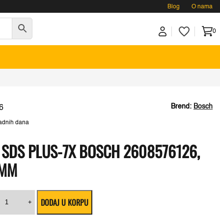
Blog
O nama
0
Brend:
Bosch
6
adnih dana
SDS PLUS-7X BOSCH 2608576126,
 MM
amer
DODAJ U KORPU
urgija
+
SDS
D.
lus-