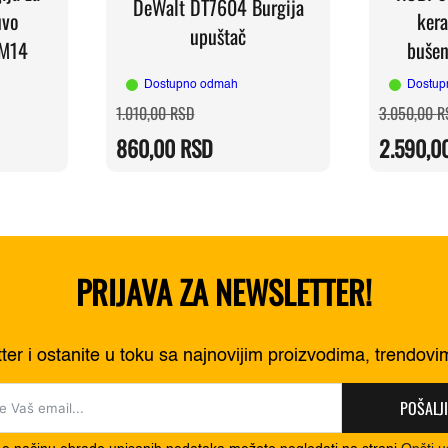
DeWalt DT7604 Burgija
uvo
ker
upuštač
 M14
buše
Dostupno odmah
Dostup
Originalna
Trenutna
1.010,00
RSD
3.050,00
R
cena
cena
je
je:
860,00
RSD
2.590,0
RSD.
bila:
860,00 RSD.
RSD.
1.010,00 RSD.
PRIJAVA ZA NEWSLETTER!
tter i ostanite u toku sa najnovijim proizvodima, trendov
POŠALJI