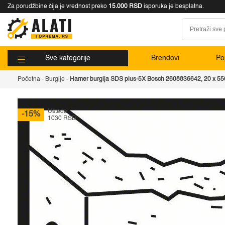
Za porudžbine čija je vrednost preko
15.000 RSD
isporuka je besplatna.
Sve kategorije
Brendovi
Pop
Početna
-
Burgije
-
Hamer burgija SDS plus-5X Bosch 2608836642, 20 x 5
Ušteda
-15%
1030 RSD