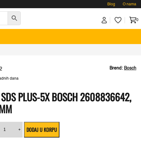
Blog
O nama
0
Brend:
Bosch
2
adnih dana
 SDS PLUS-5X BOSCH 2608836642,
 MM
Hamer
DODAJ U KORPU
urgija
+
SDS
D.
lus-