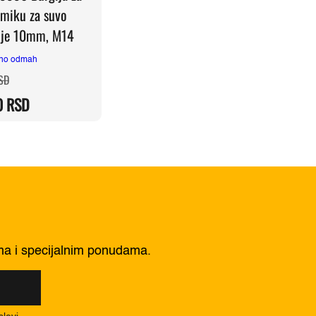
amiku za suvo
nje 10mm, M14
no odmah
Originalna
Trenutna
SD
cena
cena
je
je:
0
RSD
bila:
2.590,00 RSD.
3.050,00 RSD.
ima i specijalnim ponudama.