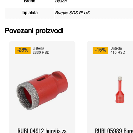
Brend
Bosch
Tip alata
Burgije SDS PLUS
Povezani proizvodi
Ušteda
Ušteda
-28%
-15%
2330 RSD
410 RSD
RUBI 04912 burgija za
RUBI 05989 Burg