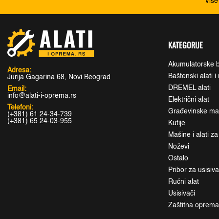
Više
KATEGORIJE
Akumulatorske b
Adresa:
Baštenski alati 
Jurija Gagarina 68, Novi Beograd
DREMEL alati
Email:
info@alati-i-oprema.rs
Električni alat
Telefoni:
Građevinske maši
(+381) 61 24-34-739
(+381) 65 24-03-955
Kutije
Mašine i alati z
Noževi
Ostalo
Pribor za usisiv
Ručni alat
Usisivači
Zaštitna oprem