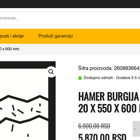
usti i akcije
Produži garanciju
50 x 600 mm
Šifra proizvoda: 260883664
Dostupno odmah - Dostava 3-5 r
HAMER BURGIJA
20 X 550 X 600
Originalna
Trenutna
6.900,00
RSD
cena
cena
b
-
5.870,00
je
je:
RSD
bila:
5.870,00 RS
p