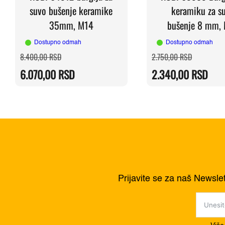
suvo bušenje keramike
keramiku za s
35mm, M14
bušenje 8 mm,
Dostupno odmah
Dostupno odmah
Originalna
Trenutna
Originalna
Trenutna
8.400,00
RSD
2.750,00
RSD
cena
cena
cena
cena
je
je:
je
je:
6.070,00
RSD
2.340,00
RSD
bila:
6.070,00 RSD.
bila:
2.340,00 
8.400,00 RSD.
2.750,00 
Prijavite se za naš Newsle