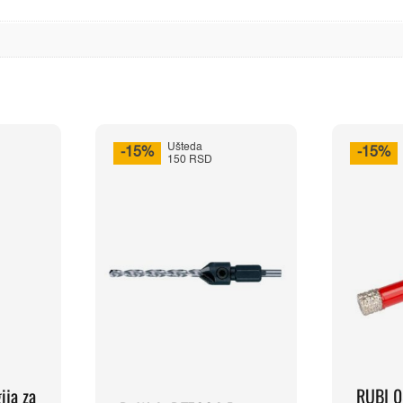
Ušteda
-15%
-15%
150 RSD
ija za
RUBI 0