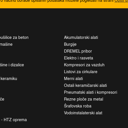
 o načinu obrade upisanih podataka možete pogledati na strani
Opšti u
ušilice za beton
Akumulatorski alati
i mašine
Burgije
DREMEL pribor
Elektro i rasveta
ne i dizalice
Kompresori za vazduh
Listovi za cirkulare
a keramiku
Merni alati
Ostali keramičarski alati
Pneumatski alati i kompresori
ače
Rezne ploče za metal
Šrafovska roba
Vodoinstalaterski alat
a - HTZ oprema