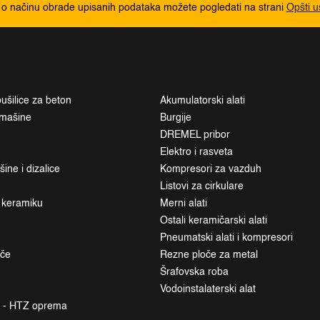
 o načinu obrade upisanih podataka možete pogledati na strani
Opšti u
ušilice za beton
Akumulatorski alati
i mašine
Burgije
DREMEL pribor
Elektro i rasveta
ne i dizalice
Kompresori za vazduh
Listovi za cirkulare
a keramiku
Merni alati
Ostali keramičarski alati
Pneumatski alati i kompresori
ače
Rezne ploče za metal
Šrafovska roba
Vodoinstalaterski alat
a - HTZ oprema