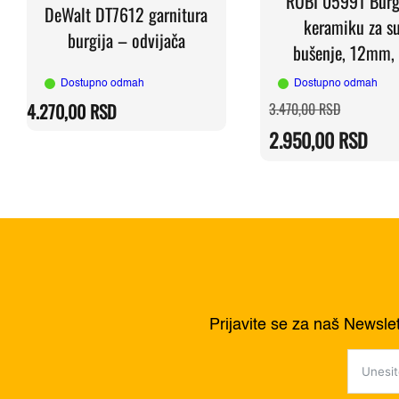
RUBI 05991 Burgi
DeWalt DT7612 garnitura
keramiku za s
burgija – odvijača
bušenje, 12mm,
Dostupno odmah
Dostupno odmah
Originalna
Trenutna
4.270,00
RSD
3.470,00
RSD
cena
cena
je
je:
2.950,00
RSD
bila:
2.950,00 
3.470,00 
Prijavite se za naš Newsle