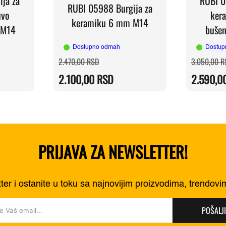
ja za
RUBI 0
RUBI 05988 Burgija za
uvo
ker
keramiku 6 mm M14
 M14
buše
Dostupno odmah
Dostup
Originalna
Trenutna
2.470,00
RSD
3.050,00
R
cena
cena
je
je:
2.100,00
RSD
2.590,0
RSD.
bila:
2.100,00 RSD.
RSD.
2.470,00 RSD.
PRIJAVA ZA NEWSLETTER!
tter i ostanite u toku sa najnovijim proizvodima, trendov
POŠALJI