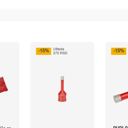
Ušteda
-15%
-15%
370 RSD