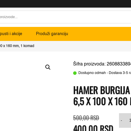
usti i akcije
Produži garanciju
00 x 160 mm, 1 komad
Šifra proizvoda: 260883389
Dostupno odmah - Dostava 3-5 r
HAMER BURGIJA
6,5 X 100 X 160
Originalna
Trenutna
Ha
500,00
RSD
cena
cena
bur
-
400,00
je
je:
RSD
SD
bila:
400,00 RSD.
plu