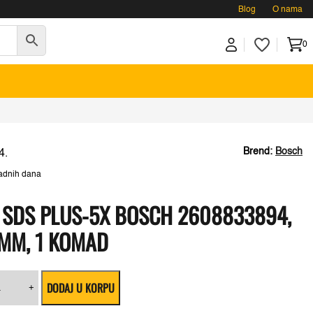
Blog
O nama
0
Brend:
Bosch
4.
adnih dana
 SDS PLUS-5X BOSCH 2608833894,
 MM, 1 KOMAD
mer
DODAJ U KORPU
gija
+
S
s-