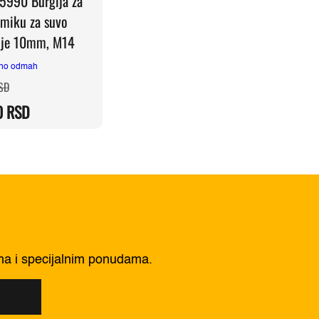
5990 Burgija za
amiku za suvo
nje 10mm, M14
no odmah
Originalna
Trenutna
SD
cena
cena
je
je:
0
RSD
bila:
2.590,00 RSD.
3.050,00 RSD.
ima i specijalnim ponudama.