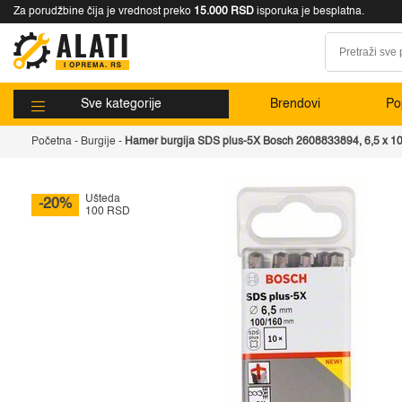
Za porudžbine čija je vrednost preko
15.000 RSD
isporuka je besplatna.
Sve kategorije
Brendovi
Pop
Početna
-
Burgije
-
Hamer burgija SDS plus-5X Bosch 2608833894, 6,5 x 1
Ušteda
-20%
100 RSD