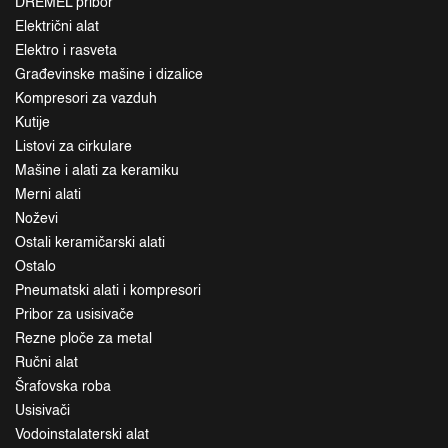
DREMEL pribor
Električni alat
Elektro i rasveta
Građevinske mašine i dizalice
Kompresori za vazduh
Kutije
Listovi za cirkulare
Mašine i alati za keramiku
Merni alati
Noževi
Ostali keramičarski alati
Ostalo
Pneumatski alati i kompresori
Pribor za usisivače
Rezne ploče za metal
Ručni alat
Šrafovska roba
Usisivači
Vodoinstalaterski alat