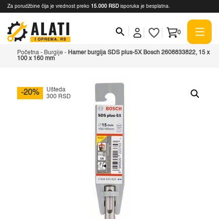
Za porudžbine čija je vrednost preko
15.000 RSD
isporuka je besplatna.
0
Početna
-
Burgije
-
Hamer burgija SDS plus-5X Bosch 2608833822, 15 x
100 x 160 mm
Ušteda
-20%
300 RSD