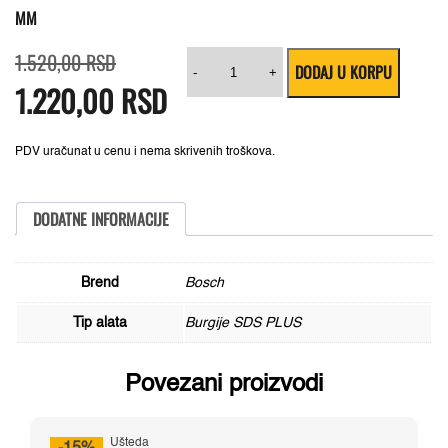
MM
Originalna
Trenutna
Hamer
1.520,00
RSD
DODAJ U KORPU
cena
cena
burgija
-
+
1.220,00
je
je:
RSD
SDS
bila:
1.220,00 RSD.
plus-
1.520,00 RSD.
5X
Bosch
2608833822,
PDV uračunat u cenu i nema skrivenih troškova.
15
x
100
x
DODATNE INFORMACIJE
160
mm
količina
Brend
Bosch
Tip alata
Burgije SDS PLUS
Povezani proizvodi
Ušteda