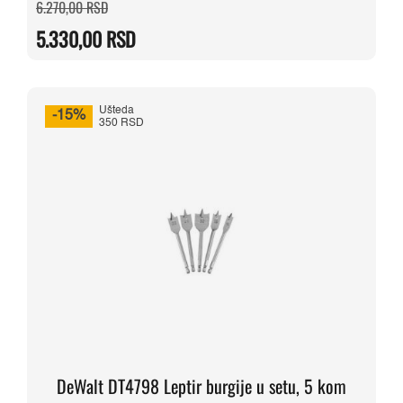
Originalna
Trenutna
6.270,00
RSD
cena
cena
je
je:
5.330,00
RSD
bila:
5.330,00 RSD.
6.270,00 RSD.
Ušteda
-15%
350 RSD
DeWalt DT4798 Leptir burgije u setu, 5 kom