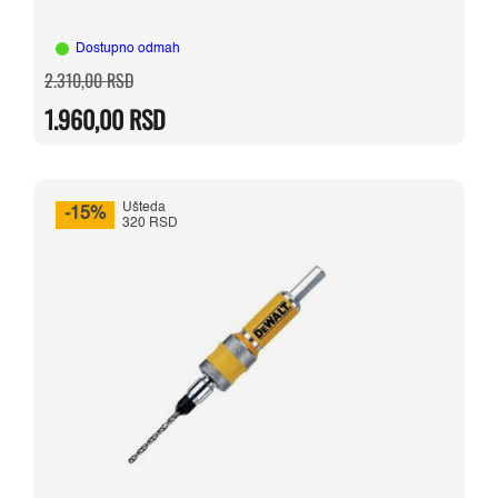
Dostupno odmah
Originalna
Trenutna
2.310,00
RSD
cena
cena
je
je:
1.960,00
RSD
bila:
1.960,00 RSD.
2.310,00 RSD.
Ušteda
-15%
320 RSD