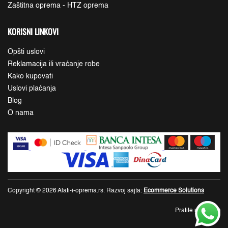
Zaštitna oprema - HTZ oprema
KORISNI LINKOVI
Opšti uslovi
Reklamacija ili vraćanje robe
Kako kupovati
Uslovi plaćanja
Blog
O nama
Copyright © 2026 Alati-i-oprema.rs. Razvoj sajta:
Ecommerce Solutions
Pratite nas: