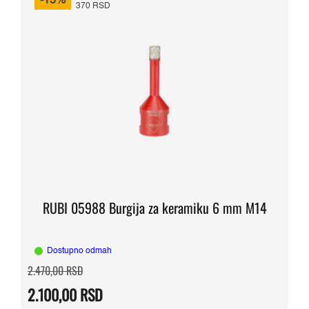
-15%
370 RSD
RUBI 05988 Burgija za keramiku 6 mm M14
Dostupno odmah
Originalna
Trenutna
2.470,00
RSD
cena
cena
je
je:
2.100,00
RSD
bila:
2.100,00 RSD.
2.470,00 RSD.