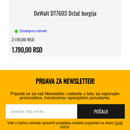
DeWalt DT7603 Držač burgija
Dostupno odmah
Originalna
Trenutna
2.110,00
RSD
cena
cena
je
je:
1.790,00
RSD
bila:
1.790,00 RSD.
2.110,00 RSD.
PRIJAVA ZA NEWSLETTER!
Prijavite se za naš Newsletter i ostanite u toku sa najnovijim
proizvodima, trendovima i specijalnim ponudama.
POŠALJI
Više o načinu obrade upisanih podataka možete pogledati na strani
Opšti
uslovi
.