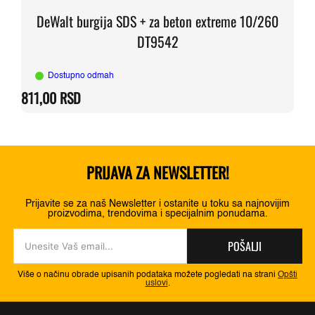
DeWalt burgija SDS + za beton extreme 10/260
DT9542
Dostupno odmah
811,00
RSD
PRIJAVA ZA NEWSLETTER!
Prijavite se za naš Newsletter i ostanite u toku sa najnovijim
proizvodima, trendovima i specijalnim ponudama.
POŠALJI
Više o načinu obrade upisanih podataka možete pogledati na strani
Opšti
uslovi
.