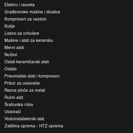
Elektro i rasveta
Građevinske mašine i dizalice
Kompresori za vazduh
Kutije
Listovi za cirkulare
Mašine i alati za keramiku
Merni alati
Noževi
Ostali keramičarski alati
Ostalo
Pneumatski alati i kompresori
Pribor za usisivače
Rezne ploče za metal
Ručni alat
Šrafovska roba
Usisivači
Vodoinstalaterski alat
Zaštitna oprema - HTZ oprema