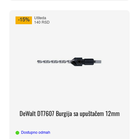
Ušteda
-15%
140 RSD
DeWalt DT7607 Burgija sa upuštačem 12mm
Dostupno odmah