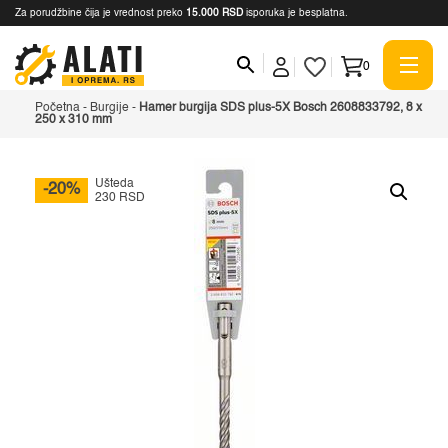
Za porudžbine čija je vrednost preko
15.000 RSD
isporuka je besplatna.
0
Početna
-
Burgije
-
Hamer burgija SDS plus-5X Bosch 2608833792, 8 x
250 x 310 mm
Ušteda
-20%
230 RSD