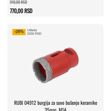
Originalna
Trenutna
910,00
RSD
cena
cena
je
je:
770,00
RSD
bila:
770,00 RSD.
910,00 RSD.
Ušteda
-28%
2330 RSD
RUBI 04912 burgija za suvo bušenje keramike
35mm, M14