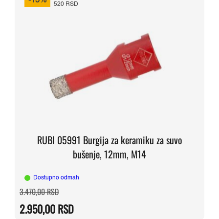
-15%
520 RSD
RUBI 05991 Burgija za keramiku za suvo
bušenje, 12mm, M14
Dostupno odmah
Originalna
Trenutna
3.470,00
RSD
cena
cena
je
je:
2.950,00
RSD
bila:
2.950,00 RSD.
3.470,00 RSD.