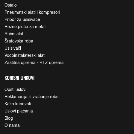
Ostalo
Pneumatski alati i kompresori
Pribor za usisivače
Rezne ploče za metal
Ručni alat
Šrafovska roba
Usisivači
Vodoinstalaterski alat
Zaštitna oprema - HTZ oprema
KORISNI LINKOVI
Opšti uslovi
Reklamacija ili vraćanje robe
Kako kupovati
Uslovi plaćanja
Blog
O nama