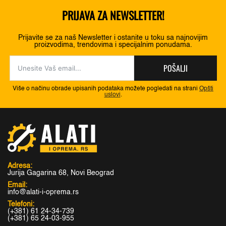
PRIJAVA ZA NEWSLETTER!
Prijavite se za naš Newsletter i ostanite u toku sa najnovijim
proizvodima, trendovima i specijalnim ponudama.
POŠALJI
Više o načinu obrade upisanih podataka možete pogledati na strani
Opšti
uslovi
.
Adresa:
Jurija Gagarina 68, Novi Beograd
Email:
info@alati-i-oprema.rs
Telefoni:
(+381) 61 24-34-739
(+381) 65 24-03-955