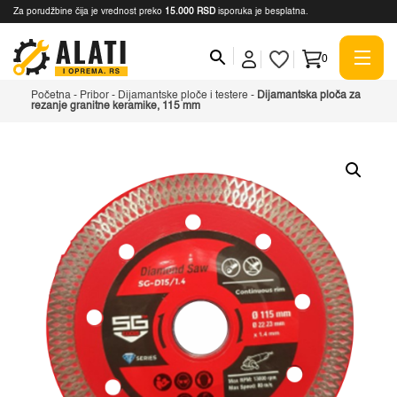
Za porudžbine čija je vrednost preko
15.000 RSD
isporuka je besplatna.
0
Početna
-
Pribor
-
Dijamantske ploče i testere
-
Dijamantska ploča za
rezanje granitne keramike, 115 mm