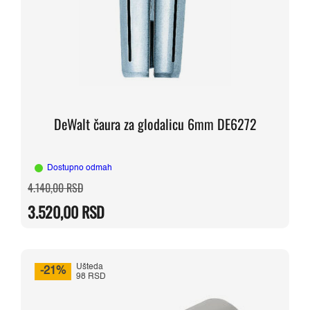
DeWalt čaura za glodalicu 6mm DE6272
Dostupno odmah
Originalna
Trenutna
4.140,00
RSD
cena
cena
je
je:
3.520,00
RSD
bila:
3.520,00 RSD.
4.140,00 RSD.
Ušteda
-21%
98 RSD