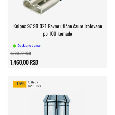
Knipex 97 99 021 Ravne utične čaure izolovane
po 100 komada
Dostupno odmah
Originalna
Trenutna
1.830,00
RSD
cena
cena
je
je:
1.460,00
RSD
bila:
1.460,00 RSD.
1.830,00 RSD.
Ušteda
-15%
620 RSD