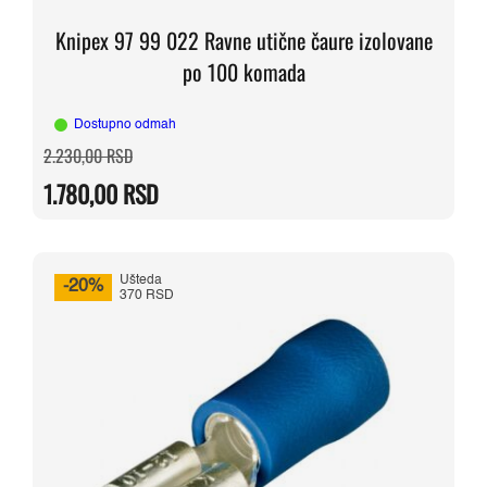
Knipex 97 99 022 Ravne utične čaure izolovane
po 100 komada
Dostupno odmah
Originalna
Trenutna
2.230,00
RSD
cena
cena
je
je:
1.780,00
RSD
bila:
1.780,00 RSD.
2.230,00 RSD.
Ušteda
-20%
370 RSD