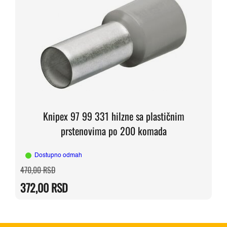
Knipex 97 99 331 hilzne sa plastičnim
prstenovima po 200 komada
Dostupno odmah
Originalna
Trenutna
470,00
RSD
cena
cena
je
je:
372,00
RSD
bila:
372,00 RSD.
470,00 RSD.