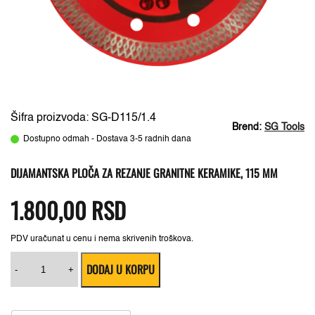
Šifra proizvoda: SG-D115/1.4
Brend:
SG Tools
Dostupno odmah - Dostava 3-5 radnih dana
DIJAMANTSKA PLOČA ZA REZANJE GRANITNE KERAMIKE, 115 MM
1.800,00
RSD
PDV uračunat u cenu i nema skrivenih troškova.
Dijamantska
DODAJ U KORPU
ploča
-
+
za
rezanje
granitne
keramike,