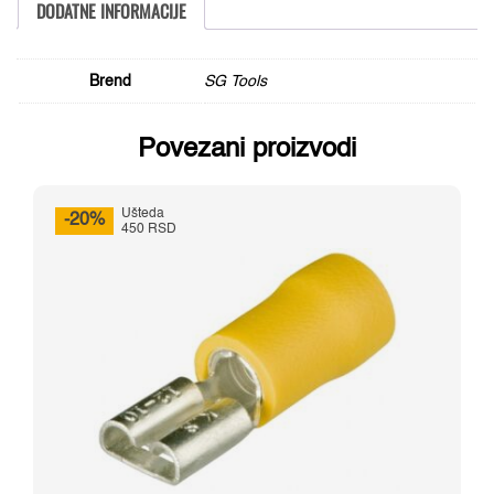
DODATNE INFORMACIJE
115
mm
količina
Brend
SG Tools
Povezani proizvodi
Ušteda
-20%
450 RSD