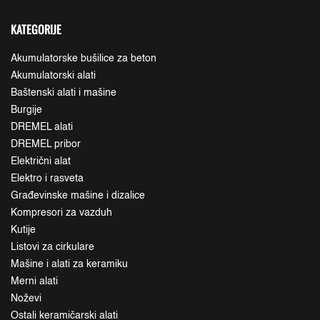
KATEGORIJE
Akumulatorske bušilice za beton
Akumulatorski alati
Baštenski alati i mašine
Burgije
DREMEL alati
DREMEL pribor
Električni alat
Elektro i rasveta
Građevinske mašine i dizalice
Kompresori za vazduh
Kutije
Listovi za cirkulare
Mašine i alati za keramiku
Merni alati
Noževi
Ostali keramičarski alati