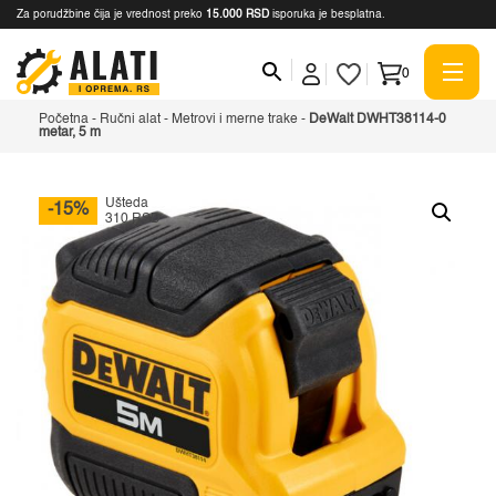
Za porudžbine čija je vrednost preko
15.000 RSD
isporuka je besplatna.
0
Početna
-
Ručni alat
-
Metrovi i merne trake
-
DeWalt DWHT38114-0
metar, 5 m
Ušteda
-15%
310 RSD