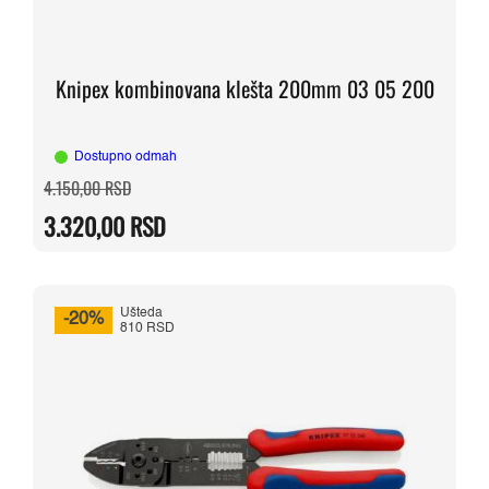
Knipex kombinovana klešta 200mm 03 05 200
Dostupno odmah
Originalna
Trenutna
4.150,00
RSD
cena
cena
je
je:
3.320,00
RSD
bila:
3.320,00 RSD.
4.150,00 RSD.
Ušteda
-20%
810 RSD