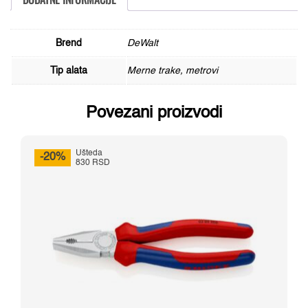
Brend
DeWalt
Tip alata
Merne trake, metrovi
Povezani proizvodi
Ušteda
-20%
830 RSD