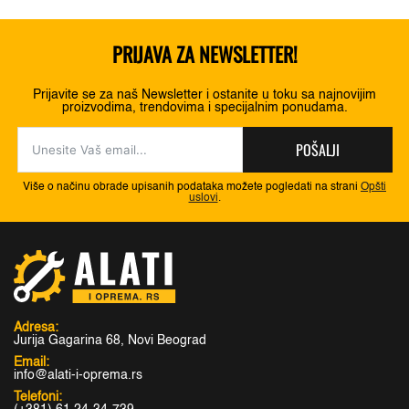
PRIJAVA ZA NEWSLETTER!
Prijavite se za naš Newsletter i ostanite u toku sa najnovijim
proizvodima, trendovima i specijalnim ponudama.
POŠALJI
Više o načinu obrade upisanih podataka možete pogledati na strani
Opšti
uslovi
.
Adresa:
Jurija Gagarina 68, Novi Beograd
Email:
info@alati-i-oprema.rs
Telefoni: