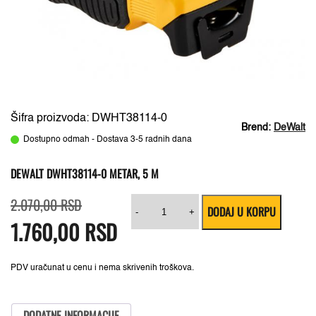
Šifra proizvoda: DWHT38114-0
Brend:
DeWalt
Dostupno odmah - Dostava 3-5 radnih dana
DEWALT DWHT38114-0 METAR, 5 M
Originalna
Trenutna
DeWalt
2.070,00
RSD
DODAJ U KORPU
cena
cena
DWHT38114-
-
+
1.760,00
je
je:
RSD
0
bila:
1.760,00 RSD.
metar,
2.070,00 RSD.
5
m
količina
PDV uračunat u cenu i nema skrivenih troškova.
DODATNE INFORMACIJE