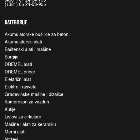
(+381) 61 24-34-739
(+381) 65 24-03-955
KATEGORIJE
Akumulatorske bušilice za beton
Akumulatorski alati
Baštenski alati i mašine
Burgije
DREMEL alati
DREMEL pribor
Električni alat
Elektro i rasveta
Građevinske mašine i dizalice
Kompresori za vazduh
Kutije
Listovi za cirkulare
Mašine i alati za keramiku
Merni alati
Noževi