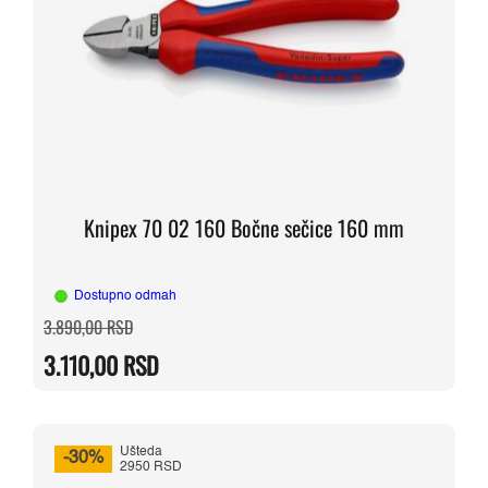
Knipex 70 02 160 Bočne sečice 160 mm
Dostupno odmah
Originalna
Trenutna
3.890,00
RSD
cena
cena
je
je:
3.110,00
RSD
bila:
3.110,00 RSD.
3.890,00 RSD.
Ušteda
-30%
2950 RSD