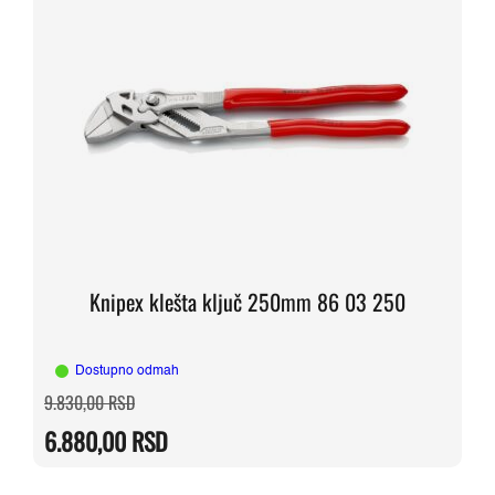
Knipex klešta ključ 250mm 86 03 250
Dostupno odmah
Originalna
Trenutna
9.830,00
RSD
cena
cena
je
je:
6.880,00
RSD
bila:
6.880,00 RSD.
9.830,00 RSD.