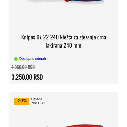
Knipex 97 22 240 klešta za stezanje crna
lakirana 240 mm
Dostupno odmah
Originalna
Trenutna
4.060,00
RSD
cena
cena
je
je:
3.250,00
RSD
bila:
3.250,00 RSD.
4.060,00 RSD.
Ušteda
-20%
780 RSD