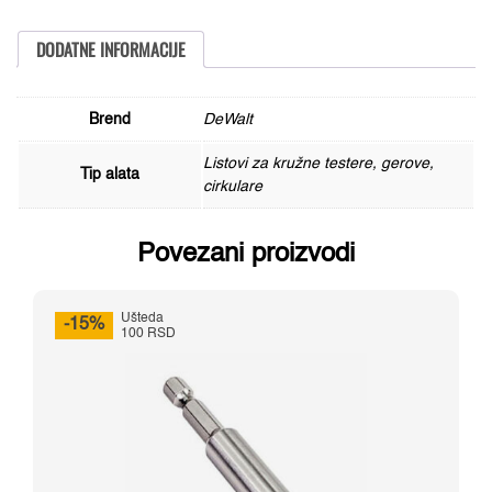
24T
količina
DODATNE INFORMACIJE
Brend
DeWalt
Listovi za kružne testere, gerove,
Tip alata
cirkulare
Povezani proizvodi
Ušteda
-15%
100 RSD