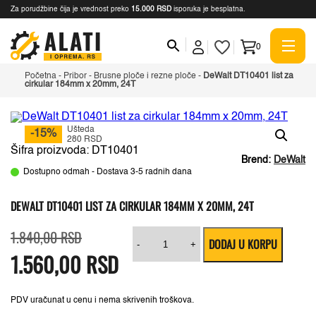
Za porudžbine čija je vrednost preko
15.000 RSD
isporuka je besplatna.
0
Početna
-
Pribor
-
Brusne ploče i rezne ploče
-
DeWalt DT10401 list za
cirkular 184mm x 20mm, 24T
Ušteda
-15%
280 RSD
Šifra proizvoda: DT10401
Brend:
DeWalt
Dostupno odmah - Dostava 3-5 radnih dana
DEWALT DT10401 LIST ZA CIRKULAR 184MM X 20MM, 24T
Originalna
Trenutna
DeWalt
1.840,00
RSD
DODAJ U KORPU
cena
cena
DT10401
-
+
1.560,00
je
je:
RSD
list
bila:
1.560,00 RSD.
za
1.840,00 RSD.
cirkular
184mm
x
PDV uračunat u cenu i nema skrivenih troškova.
20mm,