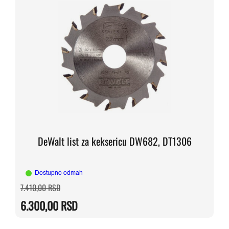
DeWalt list za keksericu DW682, DT1306
Dostupno odmah
Originalna
Trenutna
7.410,00
RSD
cena
cena
je
je:
6.300,00
RSD
bila:
6.300,00 RSD.
7.410,00 RSD.