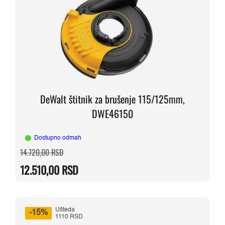
DeWalt štitnik za brušenje 115/125mm,
DWE46150
Dostupno odmah
Originalna
Trenutna
14.720,00
RSD
cena
cena
je
je:
12.510,00
RSD
bila:
12.510,00 RSD.
14.720,00 RSD.
Ušteda
-15%
1110 RSD