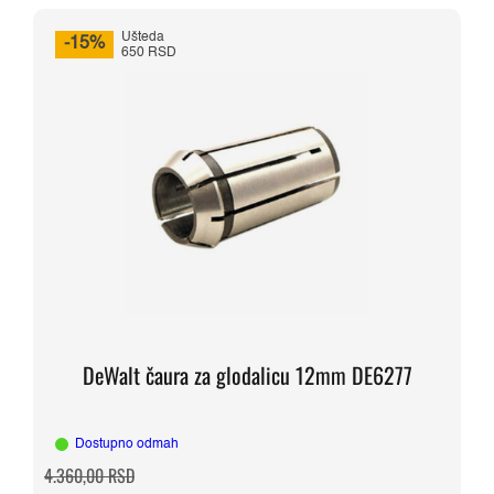
Ušteda
-15%
650 RSD
DeWalt čaura za glodalicu 12mm DE6277
Dostupno odmah
Originalna
Trenutna
4.360,00
RSD
cena
cena