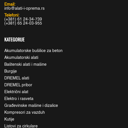
Email:
info@alati-i-oprema.rs
Telefoni:
(+381) 61 24-34-739
(+381) 65 24-03-955
KATEGORIJE
Akumulatorske bušilice za beton
Akumulatorski alati
Baštenski alati i mašine
Burgije
DREMEL alati
DREMEL pribor
Električni alat
Elektro i rasveta
Građevinske mašine i dizalice
Kompresori za vazduh
Kutije
Listovi za cirkulare