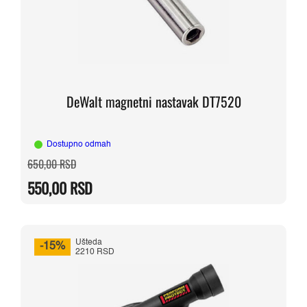
DeWalt magnetni nastavak DT7520
Dostupno odmah
Originalna
Trenutna
650,00
RSD
cena
cena
je
je:
550,00
RSD
bila:
550,00 RSD.
650,00 RSD.
Ušteda
-15%
2210 RSD