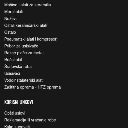
Mašine i alati za keramiku
Merni alati
Noževi
Ostali keramičarski alati
Ostalo
Pneumatski alati i kompresori
Pribor za usisivače
Rezne ploče za metal
Ručni alat
Šrafovska roba
Usisivači
Vodoinstalaterski alat
Zaštitna oprema - HTZ oprema
KORISNI LINKOVI
Opšti uslovi
Reklamacija ili vraćanje robe
Kako kupovati