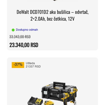
DeWalt DCD701D2 aku bušilica – odvrtač,
2×2.0Ah, bez četkica, 12V
Dostupno odmah
Originalna
Trenutna
33.343,00
RSD
cena
cena
je
je:
23.340,00
RSD
bila:
23.340,00 RSD.
33.343,00 RSD.
Ušteda
-37%
21337 RSD