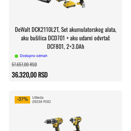
DeWalt DCK2110L2T, Set akumulatorskog alata,
aku bušilica DCD701 + aku udarni odvrtač
DCF801, 2×3.0Ah
Dostupno odmah
Originalna
Trenutna
57.657,00
RSD
cena
cena
je
je:
36.320,00
RSD
bila:
36.320,00 RSD.
57.657,00 RSD.
Ušteda
-37%
29239 RSD