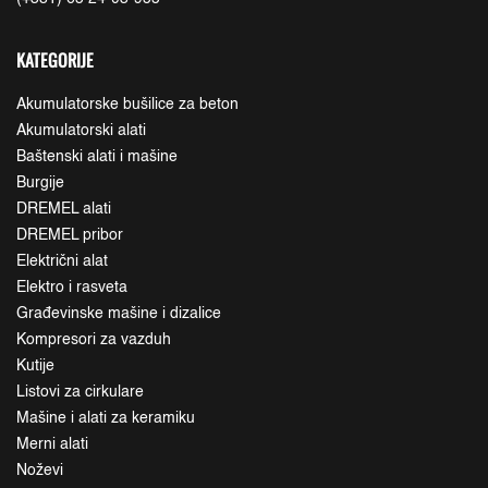
KATEGORIJE
Akumulatorske bušilice za beton
Akumulatorski alati
Baštenski alati i mašine
Burgije
DREMEL alati
DREMEL pribor
Električni alat
Elektro i rasveta
Građevinske mašine i dizalice
Kompresori za vazduh
Kutije
Listovi za cirkulare
Mašine i alati za keramiku
Merni alati
Noževi