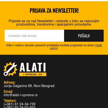
PRIJAVA ZA NEWSLETTER!
Prijavite se za naš Newsletter i ostanite u toku sa najnovijim
proizvodima, trendovima i specijalnim ponudama.
POŠALJI
Više o načinu obrade upisanih podataka možete pogledati na strani
Opšti
uslovi
.
Adresa:
Jurija Gagarina 68, Novi Beograd
Email:
info@alati-i-oprema.rs
Telefoni:
(+381) 61 24-34-739
(+381) 65 24-03-955