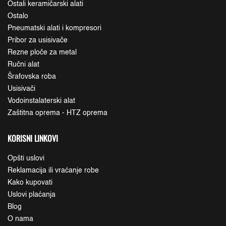
Ostali keramičarski alati
Ostalo
Pneumatski alati i kompresori
Pribor za usisivače
Rezne ploče za metal
Ručni alat
Šrafovska roba
Usisivači
Vodoinstalaterski alat
Zaštitna oprema - HTZ oprema
KORISNI LINKOVI
Opšti uslovi
Reklamacija ili vraćanje robe
Kako kupovati
Uslovi plaćanja
Blog
O nama