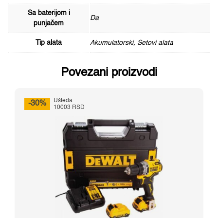
Sa baterijom i
Da
punjačem
Tip alata
Akumulatorski, Setovi alata
Povezani proizvodi
Ušteda
-30%
10003 RSD