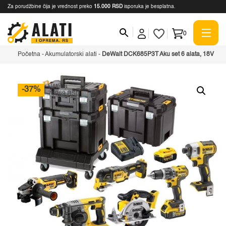
Za porudžbine čija je vrednost preko
15.000 RSD
isporuka je besplatna.
0
Početna
-
Akumulatorski alati
-
DeWalt DCK685P3T Aku set 6 alata, 18V
Ušteda
-37%
78969 RSD