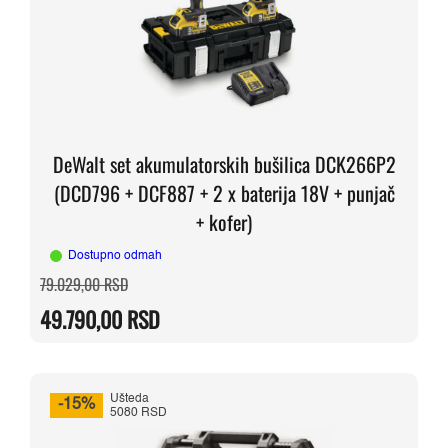
DeWalt set akumulatorskih bušilica DCK266P2
(DCD796 + DCF887 + 2 x baterija 18V + punjač
+ kofer)
Dostupno odmah
Originalna
Trenutna
79.029,00
RSD
cena
cena
je
je:
49.790,00
RSD
bila:
49.790,00 RSD.
79.029,00 RSD.
Ušteda
-15%
5080 RSD