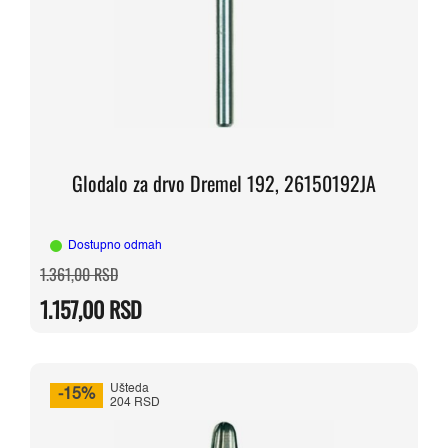
Glodalo za drvo Dremel 192, 26150192JA
Dostupno odmah
Originalna
Trenutna
1.361,00
RSD
cena
cena
je
je:
1.157,00
RSD
bila:
1.157,00 RSD.
1.361,00 RSD.
Ušteda
-15%
204 RSD