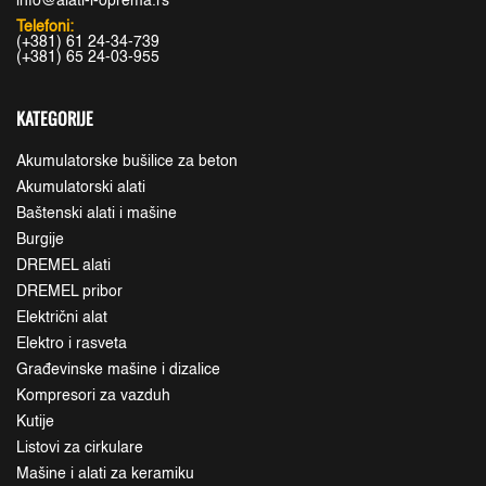
info@alati-i-oprema.rs
Telefoni:
(+381) 61 24-34-739
(+381) 65 24-03-955
KATEGORIJE
Akumulatorske bušilice za beton
Akumulatorski alati
Baštenski alati i mašine
Burgije
DREMEL alati
DREMEL pribor
Električni alat
Elektro i rasveta
Građevinske mašine i dizalice
Kompresori za vazduh
Kutije
Listovi za cirkulare
Mašine i alati za keramiku