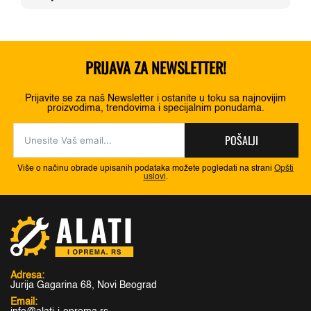
348,00 RSD.
PRIJAVA ZA NEWSLETTER!
Prijavite se za naš Newsletter i ostanite u toku sa najnovijim
proizvodima, trendovima i specijalnim ponudama.
POŠALJI
Više o načinu obrade upisanih podataka možete pogledati na strani
Opšti
uslovi
.
Adresa:
Jurija Gagarina 68, Novi Beograd
Email: