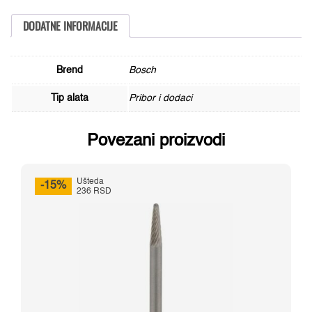
404,
26150404JA
količina
DODATNE INFORMACIJE
Brend
Bosch
Tip alata
Pribor i dodaci
Povezani proizvodi
Ušteda
-15%
236 RSD