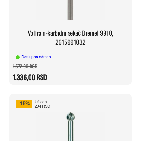
Volfram-karbidni sekač Dremel 9910,
2615991032
Dostupno odmah
Originalna
Trenutna
1.572,00
RSD
cena
cena
je
je:
1.336,00
RSD
bila:
1.336,00 RSD.
1.572,00 RSD.
Ušteda
-15%
204 RSD