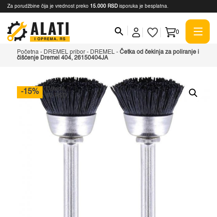
Za porudžbine čija je vrednost preko
15.000 RSD
isporuka je besplatna.
0
Početna
-
DREMEL pribor
-
DREMEL
-
Četka od čekinja za poliranje i
čišćenje Dremel 404, 26150404JA
Ušteda
-15%
89 RSD