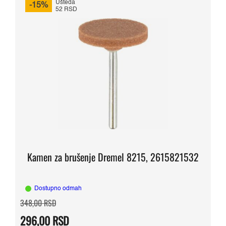
Ušteda
-15%
52 RSD
Kamen za brušenje Dremel 8215, 2615821532
Dostupno odmah
Originalna
Trenutna
348,00
RSD
cena
cena
je
je:
296,00
RSD
bila:
296,00 RSD.