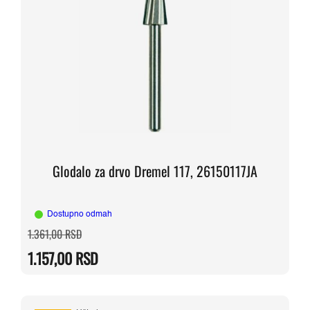
Glodalo za drvo Dremel 117, 26150117JA
Dostupno odmah
Originalna
Trenutna
1.361,00
RSD
cena
cena
je
je:
1.157,00
RSD
bila:
1.157,00 RSD.
1.361,00 RSD.