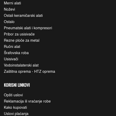
Merni alati
Noževi
Ostali keramičarski alati
Ostalo
Pneumatski alati i kompresori
Pribor za usisivače
Rezne ploče za metal
Ručni alat
Šrafovska roba
Usisivači
Vodoinstalaterski alat
Zaštitna oprema - HTZ oprema
KORISNI LINKOVI
Opšti uslovi
Reklamacija ili vraćanje robe
Kako kupovati
Uslovi plaćanja