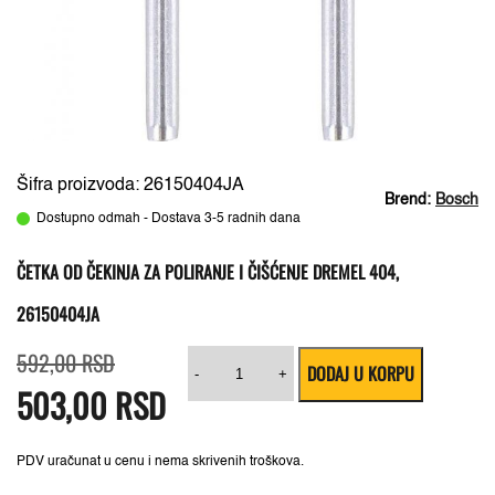
Šifra proizvoda: 26150404JA
Brend:
Bosch
Dostupno odmah - Dostava 3-5 radnih dana
ČETKA OD ČEKINJA ZA POLIRANJE I ČIŠĆENJE DREMEL 404,
26150404JA
Originalna
Trenutna
Četka
592,00
RSD
DODAJ U KORPU
cena
cena
od
-
+
503,00
je
je:
RSD
čekinja
bila:
503,00 RSD.
za
592,00 RSD.
poliranje
i
čišćenje
PDV uračunat u cenu i nema skrivenih troškova.
Dremel