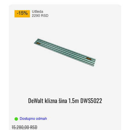
Ušteda
-15%
2290 RSD
DeWalt klizna šina 1.5m DWS5022
Dostupno odmah
Originalna
Trenutna
15.280,00
RSD
cena
cena