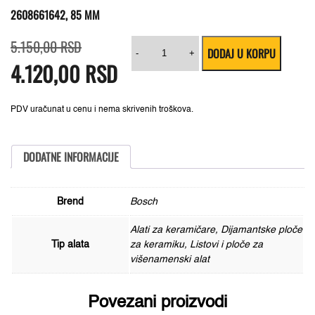
2608661642, 85 MM
Originalna
Trenutna
Carbide-
5.150,00
RSD
DODAJ U KORPU
cena
cena
RIFF
-
+
4.120,00
je
je:
RSD
segmentni
bila:
4.120,00 RSD.
list
5.150,00 RSD.
testere
ACZ
85
PDV uračunat u cenu i nema skrivenih troškova.
RT3
Bosch
2608661642,
85
DODATNE INFORMACIJE
mm
količina
Brend
Bosch
Alati za keramičare, Dijamantske ploče
Tip alata
za keramiku, Listovi i ploče za
višenamenski alat
Povezani proizvodi