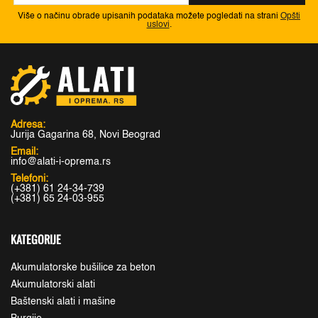
Više o načinu obrade upisanih podataka možete pogledati na strani
Opšti
uslovi
.
Adresa:
Jurija Gagarina 68, Novi Beograd
Email:
info@alati-i-oprema.rs
Telefoni:
(+381) 61 24-34-739
(+381) 65 24-03-955
KATEGORIJE
Akumulatorske bušilice za beton
Akumulatorski alati
Baštenski alati i mašine