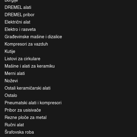
Burgije
DREMEL alati
DREMEL pribor
Električni alat
Elektro i rasveta
Građevinske mašine i dizalice
Kompresori za vazduh
Kutije
Listovi za cirkulare
Mašine i alati za keramiku
Merni alati
Noževi
Ostali keramičarski alati
Ostalo
Pneumatski alati i kompresori
Pribor za usisivače
Rezne ploče za metal
Ručni alat
Šrafovska roba