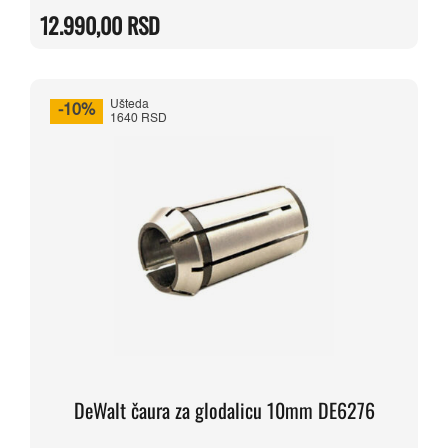
je
je:
12.990,00
RSD
bila:
12.990,00 RSD.
15.280,00 RSD.
Ušteda
-10%
1640 RSD
DeWalt čaura za glodalicu 10mm DE6276