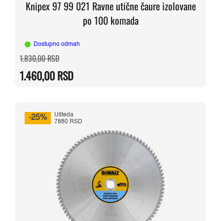
Knipex 97 99 021 Ravne utične čaure izolovane
po 100 komada
Dostupno odmah
Originalna
Trenutna
1.830,00
RSD
cena
cena
je
je:
1.460,00
RSD
bila:
1.460,00 RSD.
1.830,00 RSD.
Ušteda
-25%
7880 RSD