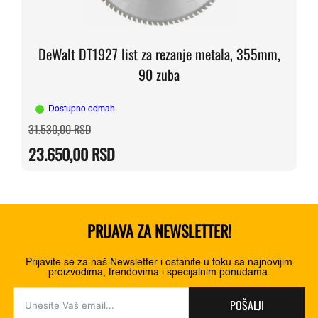
DeWalt DT1927 list za rezanje metala, 355mm,
90 zuba
Dostupno odmah
Originalna
Trenutna
31.530,00
RSD
cena
cena
je
je:
23.650,00
RSD
bila:
23.650,00 RSD.
31.530,00 RSD.
PRIJAVA ZA NEWSLETTER!
Prijavite se za naš Newsletter i ostanite u toku sa najnovijim
proizvodima, trendovima i specijalnim ponudama.
POŠALJI