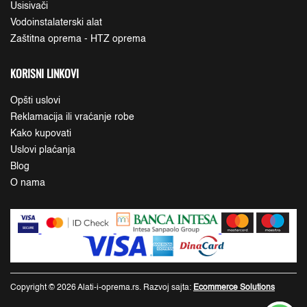
Usisivači
Vodoinstalaterski alat
Zaštitna oprema - HTZ oprema
KORISNI LINKOVI
Opšti uslovi
Reklamacija ili vraćanje robe
Kako kupovati
Uslovi plaćanja
Blog
O nama
Copyright © 2026 Alati-i-oprema.rs. Razvoj sajta:
Ecommerce Solutions