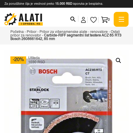
Za porudžbine čija je vrednost preko
15.000 RSD
isporuka je besplatna.
0
Početna
-
Pribor
-
Pribor za višenamenske alate - renovatore
-
Ostali
pribor za renovator
-
Carbide-RIFF segmentni list testere ACZ 85 RT3
Bosch 2608661642, 85 mm
Ušteda
-20%
1030 RSD