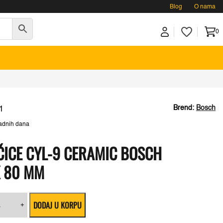
Blog
O nama
0
Brend:
Bosch
1
adnih dana
ČICE CYL-9 CERAMIC BOSCH
X 80 MM
gija
DODAJ U KORPU
+
čice
L-