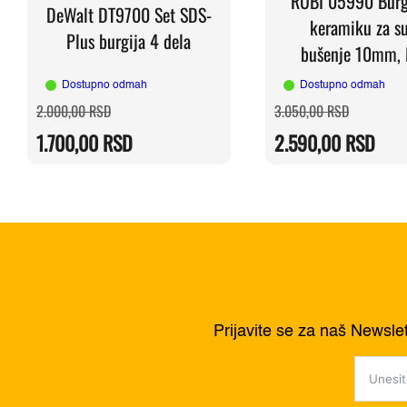
RUBI 05990 Burg
DeWalt DT9700 Set SDS-
keramiku za s
Plus burgija 4 dela
bušenje 10mm,
Dostupno odmah
Dostupno odmah
Originalna
Trenutna
Originaln
Trenutna
2.000,00
RSD
3.050,00
RSD
cena
cena
cena
cena
je
je:
je
je:
1.700,00
RSD
2.590,00
RSD
bila:
1.700,00 RSD.
bila:
2.590,00 
2.000,00 RSD.
3.050,00 
Prijavite se za naš Newsle