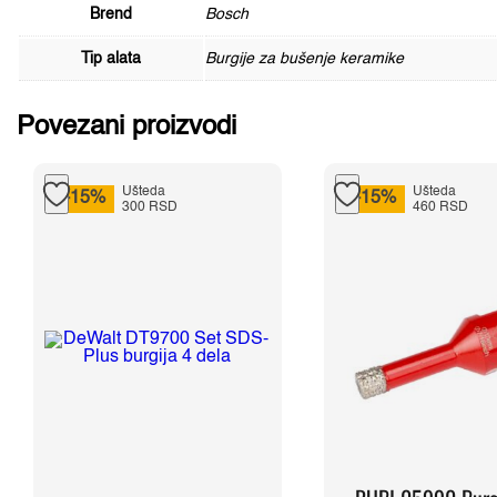
Brend
Bosch
Tip alata
Burgije za bušenje keramike
Povezani proizvodi
Ušteda
Ušteda
-15%
-15%
300 RSD
460 RSD