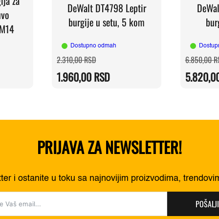
ija za
DeWalt DT4798 Leptir
DeWal
uvo
burgije u setu, 5 kom
bur
 M14
Dostupno odmah
Dostup
a
Originalna
Trenutna
2.310,00
RSD
6.850,00
R
cena
cena
je
je:
1.960,00
RSD
5.820,0
RSD.
bila:
1.960,00 RSD.
RSD.
2.310,00 RSD.
PRIJAVA ZA NEWSLETTER!
tter i ostanite u toku sa najnovijim proizvodima, trendov
POŠALJI