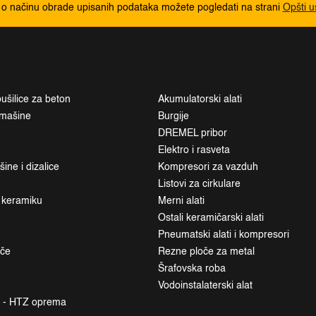
 o načinu obrade upisanih podataka možete pogledati na strani
Opšti u
ušilice za beton
Akumulatorski alati
i mašine
Burgije
DREMEL pribor
Elektro i rasveta
ne i dizalice
Kompresori za vazduh
Listovi za cirkulare
a keramiku
Merni alati
Ostali keramičarski alati
Pneumatski alati i kompresori
ače
Rezne ploče za metal
Šrafovska roba
Vodoinstalaterski alat
a - HTZ oprema