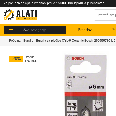
Za porudžbine čija je vrednost preko
15.000 RSD
isporuka je besplatna.
Sve kategorije
Brendovi
Pop
Početna
-
Burgije
-
Burgija za pločice CYL-9 Ceramic Bosch 2608587161, 6
Ušteda
-20%
170 RSD