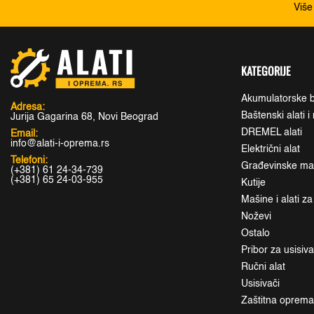
Više
KATEGORIJE
Akumulatorske b
Adresa:
Baštenski alati 
Jurija Gagarina 68, Novi Beograd
DREMEL alati
Email:
info@alati-i-oprema.rs
Električni alat
Telefoni:
Građevinske maši
(+381) 61 24-34-739
(+381) 65 24-03-955
Kutije
Mašine i alati z
Noževi
Ostalo
Pribor za usisiv
Ručni alat
Usisivači
Zaštitna oprem