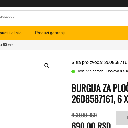
usti i akcije
Produži garanciju
 x 80 mm
Šifra proizvoda: 260858716
Dostupno odmah - Dostava 3-5 r
BURGIJA ZA PLO
2608587161, 6 
Originalna
Trenutna
Bur
860,00
RSD
cena
cena
za
-
690,00
je
je:
RSD
plo
bila:
690,00 RSD.
CY