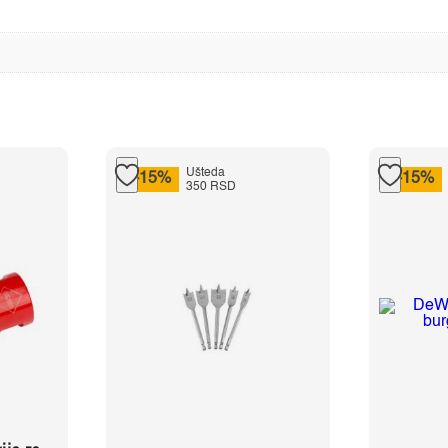
Ušteda
-15%
-15%
350 RSD