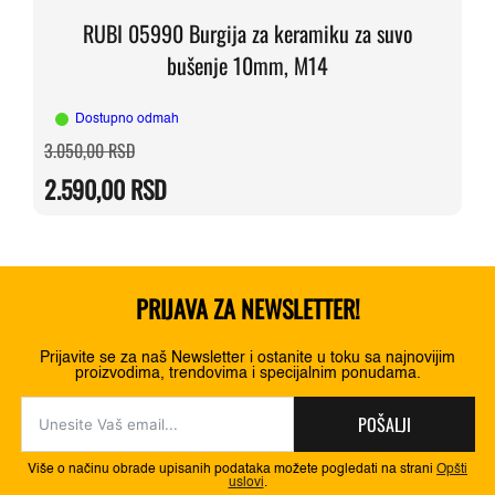
RUBI 05990 Burgija za keramiku za suvo
bušenje 10mm, M14
Dostupno odmah
Originalna
Trenutna
3.050,00
RSD
cena
cena
je
je:
2.590,00
RSD
bila:
2.590,00 RSD.
3.050,00 RSD.
PRIJAVA ZA NEWSLETTER!
Prijavite se za naš Newsletter i ostanite u toku sa najnovijim
proizvodima, trendovima i specijalnim ponudama.
POŠALJI
Više o načinu obrade upisanih podataka možete pogledati na strani
Opšti
uslovi
.