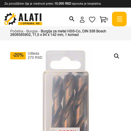
Za porudžbine čija je vrednost preko
15.000 RSD
isporuka je besplatna.
0
Početna
-
Burgije
-
Burgija za metal HSS-Co, DIN 338 Bosch
2608585902, 11,5 x 94 x 142 mm, 1 komad
Ušteda
-20%
270 RSD