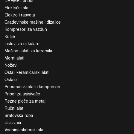
DREMEL pribor
Električni alat
Elektro i rasveta
Građevinske mašine i dizalice
Kompresori za vazduh
Kutije
Listovi za cirkulare
Mašine i alati za keramiku
Merni alati
Noževi
Ostali keramičarski alati
Ostalo
Pneumatski alati i kompresori
Pribor za usisivače
Rezne ploče za metal
Ručni alat
Šrafovska roba
Usisivači
Vodoinstalaterski alat