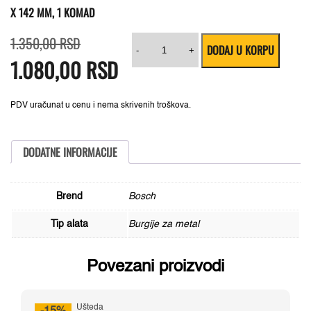
X 142 MM, 1 KOMAD
Originalna
Trenutna
Burgija
1.350,00
RSD
DODAJ U KORPU
cena
cena
za
-
+
1.080,00
je
je:
RSD
metal
bila:
1.080,00 RSD.
HSS-
1.350,00 RSD.
Co,
DIN
338
PDV uračunat u cenu i nema skrivenih troškova.
Bosch
2608585902,
11,5
x
DODATNE INFORMACIJE
94
x
142
mm,
Brend
Bosch
1
komad
Tip alata
Burgije za metal
količina
Povezani proizvodi
Ušteda