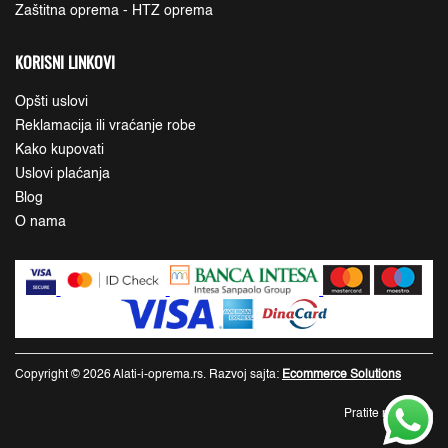
Zaštitna oprema - HTZ oprema
KORISNI LINKOVI
Opšti uslovi
Reklamacija ili vraćanje robe
Kako kupovati
Uslovi plaćanja
Blog
O nama
Copyright © 2026 Alati-i-oprema.rs. Razvoj sajta:
Ecommerce Solutions
Pratite nas: