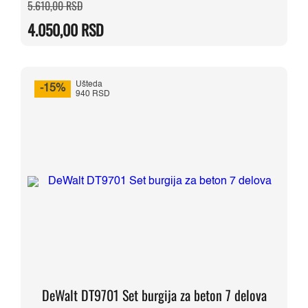
Originalna
Trenutna
5.610,00
RSD
cena
cena
je
je:
4.050,00
RSD
bila:
4.050,00 RSD.
5.610,00 RSD.
Ušteda
-15%
940 RSD
DeWalt DT9701 Set burgija za beton 7 delova