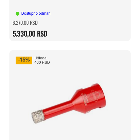
Dostupno odmah
Originalna
Trenutna
6.270,00
RSD
cena
cena
je
je:
5.330,00
RSD
bila:
5.330,00 RSD.
6.270,00 RSD.
Ušteda
-15%
460 RSD