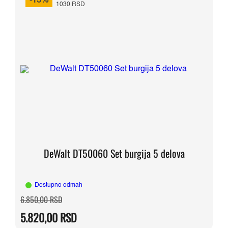
-15%
1030 RSD
DeWalt DT50060 Set burgija 5 delova
Dostupno odmah
Originalna
Trenutna
6.850,00
RSD
cena
cena
je
je:
5.820,00
RSD
bila:
5.820,00 RSD.
6.850,00 RSD.