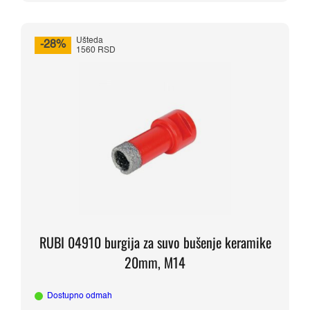
Ušteda
-28%
1560 RSD
RUBI 04910 burgija za suvo bušenje keramike
20mm, M14
Dostupno odmah