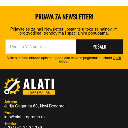
PRIJAVA ZA NEWSLETTER!
Prijavite se za naš Newsletter i ostanite u toku sa najnovijim
proizvodima, trendovima i specijalnim ponudama.
POŠALJI
Više o načinu obrade upisanih podataka možete pogledati na strani
Opšti
uslovi
.
Adresa:
Jurija Gagarina 68, Novi Beograd
Email:
info@alati-i-oprema.rs
Telefoni:
(+381) 61 24-34-739