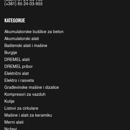
(+381) 65 24-03-955
KATEGORIJE
Akumulatorske bušilice za beton
Akumulatorski alati
Baštenski alati i mašine
Burgije
DREMEL alati
DREMEL pribor
Električni alat
Elektro i rasveta
Građevinske mašine i dizalice
Kompresori za vazduh
Kutije
Listovi za cirkulare
Mašine i alati za keramiku
Merni alati
Noževi