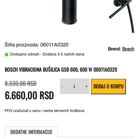
Šifra proizvoda: 06011A0320
Brend:
Bosch
Dostupno odmah - Dostava 3-5 radnih dana
BOSCH VIBRACIONA BUŠILICA GSB 600, 600 W 06011A0320
Originalna
Trenutna
Bosch
8.330,00
RSD
DODAJ U KORPU
cena
cena
Vibraciona
-
+
6.660,00
je
je:
RSD
bušilica
bila:
6.660,00 RSD.
GSB
8.330,00 RSD.
600,
600
W
PDV uračunat u cenu i nema skrivenih troškova.
06011A0320
količina
DODATNE INFORMACIJE