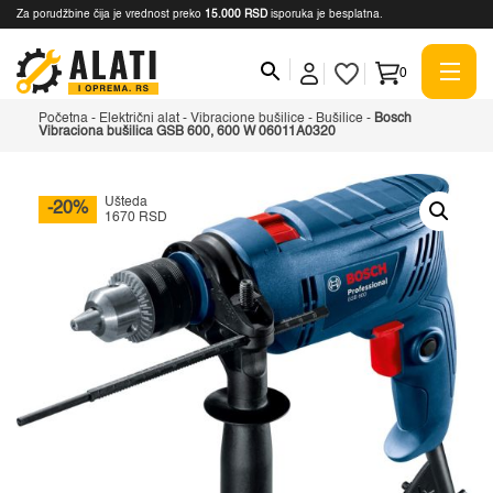
Za porudžbine čija je vrednost preko
15.000 RSD
isporuka je besplatna.
0
Početna
-
Električni alat
-
Vibracione bušilice
-
Bušilice
-
Bosch
Vibraciona bušilica GSB 600, 600 W 06011A0320
Ušteda
-20%
1670 RSD