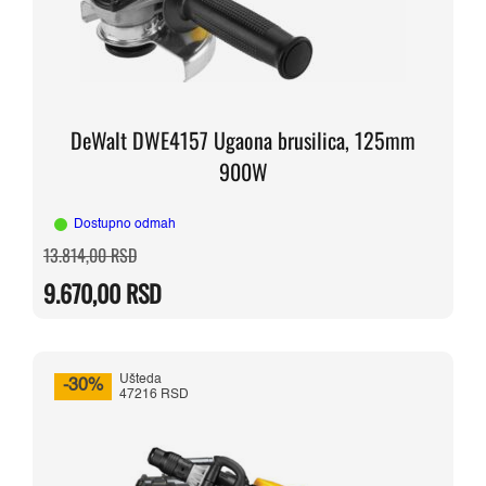
DeWalt DWE4157 Ugaona brusilica, 125mm
900W
Dostupno odmah
Originalna
Trenutna
13.814,00
RSD
cena
cena
je
je:
9.670,00
RSD
bila:
9.670,00 RSD.
13.814,00 RSD.
Ušteda
-30%
47216 RSD