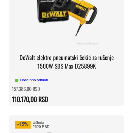
DeWalt elektro pneumatski čekić za rušenje
1500W SDS Max D25899K
Dostupno odmah
Originalna
Trenutna
157.386,00
RSD
cena
cena
je
je:
110.170,00
RSD
bila:
110.170,00 RSD.
157.386,00 RSD.
Ušteda
-15%
2620 RSD