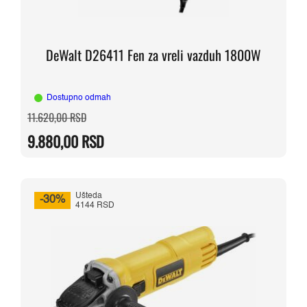
DeWalt D26411 Fen za vreli vazduh 1800W
Dostupno odmah
Originalna
Trenutna
11.620,00
RSD
cena
cena
je
je:
9.880,00
RSD
bila:
9.880,00 RSD.
11.620,00 RSD.
Ušteda
-30%
4144 RSD