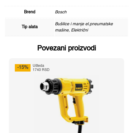
Brend
Bosch
Bušilice i manje el.pneumatske
Tip alata
mašine, Električni
Povezani proizvodi
Ušteda
-15%
1740 RSD