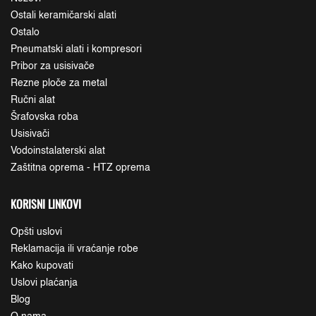
Ostali keramičarski alati
Ostalo
Pneumatski alati i kompresori
Pribor za usisivače
Rezne ploče za metal
Ručni alat
Šrafovska roba
Usisivači
Vodoinstalaterski alat
Zaštitna oprema - HTZ oprema
KORISNI LINKOVI
Opšti uslovi
Reklamacija ili vraćanje robe
Kako kupovati
Uslovi plaćanja
Blog