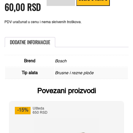
60,00
RSD
je
je:
ploča
bila:
60,00 RSD.
ravna
80,00 RSD.
Standard
for
Metal
PDV uračunat u cenu i nema skrivenih troškova.
A
30
S
BF,
DODATNE INFORMACIJE
115
mm,
22,23
mm,
Brend
Bosch
2,5
mm
Tip alata
Brusne i rezne ploče
-
2608603164
količina
Povezani proizvodi
Ušteda
-15%
650 RSD