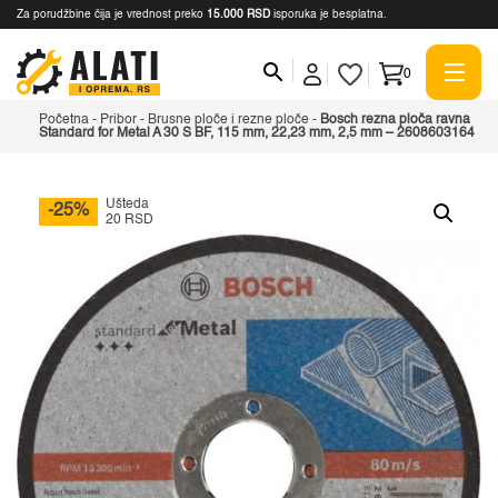
Za porudžbine čija je vrednost preko
15.000 RSD
isporuka je besplatna.
0
Početna
-
Pribor
-
Brusne ploče i rezne ploče
-
Bosch rezna ploča ravna
Standard for Metal A 30 S BF, 115 mm, 22,23 mm, 2,5 mm – 2608603164
Ušteda
-25%
20 RSD