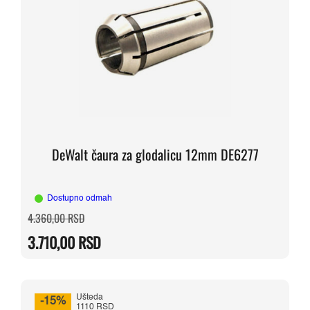
DeWalt čaura za glodalicu 12mm DE6277
Dostupno odmah
Originalna
Trenutna
4.360,00
RSD
cena
cena
je
je:
3.710,00
RSD
bila:
3.710,00 RSD.
4.360,00 RSD.
Ušteda
-15%
1110 RSD