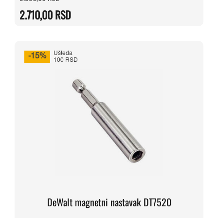
cena
cena
je
je:
2.710,00
RSD
bila:
2.710,00 RSD.
3.390,00 RSD.
Ušteda
-15%
100 RSD
DeWalt magnetni nastavak DT7520