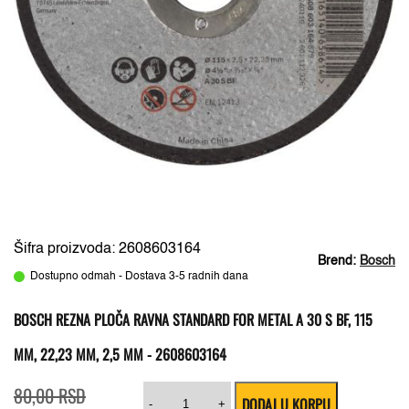
Šifra proizvoda: 2608603164
Brend:
Bosch
Dostupno odmah - Dostava 3-5 radnih dana
BOSCH REZNA PLOČA RAVNA STANDARD FOR METAL A 30 S BF, 115
MM, 22,23 MM, 2,5 MM - 2608603164
Originalna
Trenutna
Bosch
80,00
RSD
DODAJ U KORPU
cena
cena
rezna
-
+