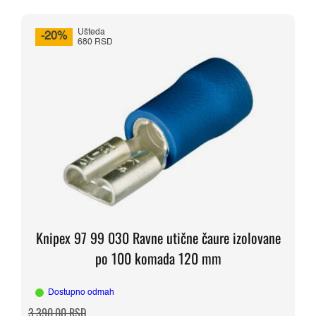
Ušteda
-20%
680 RSD
Knipex 97 99 030 Ravne utične čaure izolovane
po 100 komada 120 mm
Dostupno odmah
Originalna
Trenutna
3.390,00
RSD