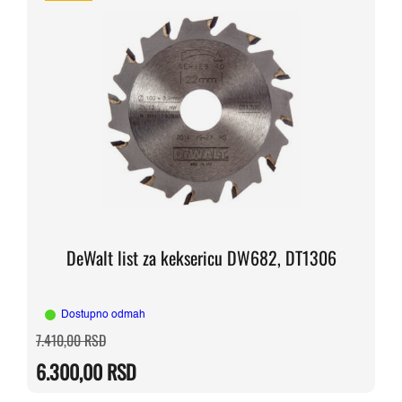
DeWalt list za keksericu DW682, DT1306
Dostupno odmah
Originalna
Trenutna
7.410,00
RSD
cena
cena
je
je:
6.300,00
RSD
bila:
6.300,00 RSD.
7.410,00 RSD.