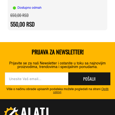
Dostupno odmah
Originalna
Trenutna
650,00
RSD
cena
cena
je
je:
550,00
RSD
bila:
550,00 RSD.
650,00 RSD.
PRIJAVA ZA NEWSLETTER!
Prijavite se za naš Newsletter i ostanite u toku sa najnovijim
proizvodima, trendovima i specijalnim ponudama.
POŠALJI
Više o načinu obrade upisanih podataka možete pogledati na strani
Opšti
uslovi
.