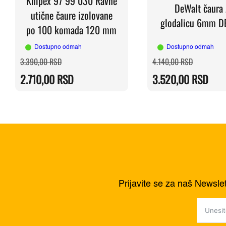
Knipex 97 99 030 Ravne
DeWalt čaura 
utične čaure izolovane
glodalicu 6mm D
po 100 komada 120 mm
Dostupno odmah
Dostupno odmah
Originalna
Trenutna
Originalna
Trenutna
3.390,00
RSD
4.140,00
RSD
cena
cena
cena
cena
je
je:
je
je:
2.710,00
RSD
3.520,00
RSD
bila:
2.710,00 RSD.
bila:
3.520,00 
3.390,00 RSD.
4.140,00 
Prijavite se za naš Newsle