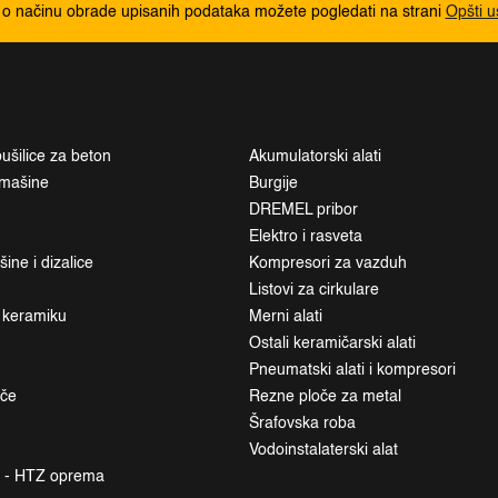
 o načinu obrade upisanih podataka možete pogledati na strani
Opšti u
ušilice za beton
Akumulatorski alati
i mašine
Burgije
DREMEL pribor
Elektro i rasveta
ne i dizalice
Kompresori za vazduh
Listovi za cirkulare
a keramiku
Merni alati
Ostali keramičarski alati
Pneumatski alati i kompresori
ače
Rezne ploče za metal
Šrafovska roba
Vodoinstalaterski alat
a - HTZ oprema