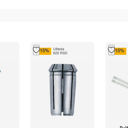
Ušteda
-15%
-15%
620 RSD