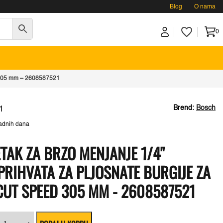
Blog
O nama
0
d 305 mm – 2608587521
Brend:
Bosch
1
adnih dana
AK ZA BRZO MENJANJE 1/4"
RIHVATA ZA PLJOSNATE BURGIJE ZA
CUT SPEED 305 MM - 2608587521
osch
rodužetak