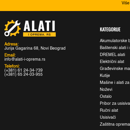
Više
KATEGORIJE
Akumulatorske b
Adresa:
Baštenski alati 
Jurija Gagarina 68, Novi Beograd
DREMEL alati
Email:
info@alati-i-oprema.rs
Električni alat
Telefoni:
Građevinske maši
(+381) 61 24-34-739
(+381) 65 24-03-955
Kutije
Mašine i alati z
Noževi
Ostalo
Pribor za usisiv
Ručni alat
Usisivači
Zaštitna oprem