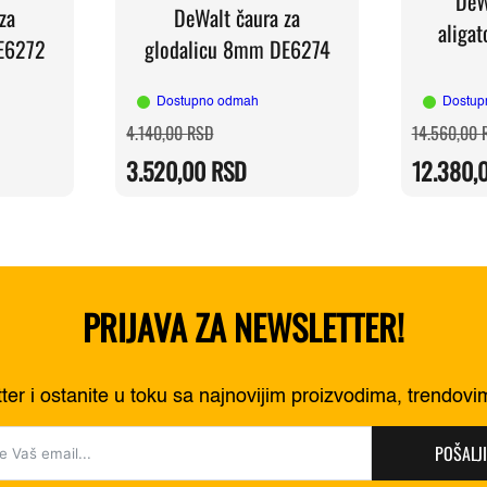
DeW
za
DeWalt čaura za
aliga
E6272
glodalicu 8mm DE6274
Dostupno odmah
Dostup
Originalna
Trenutna
4.140,00
RSD
14.560,00
cena
cena
je
je:
3.520,00
RSD
12.380,
RSD.
bila:
3.520,00 RSD.
RSD.
4.140,00 RSD.
PRIJAVA ZA NEWSLETTER!
tter i ostanite u toku sa najnovijim proizvodima, trendov
POŠALJI