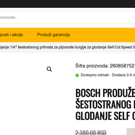
usti i akcije
Produži garanciju
janje 1/4″ šestostranog prihvata za pljosnate burgije za glodanje Self Cut Spee
Šifra proizvoda: 260858752
Dostupno odmah - Dostava 3-5 r
BOSCH PRODUŽET
ŠESTOSTRANOG P
GLODANJE SELF 
Originalna
Trenutna
B
2.380,00
RSD
cena
cena
p