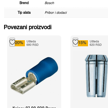
Brend
Bosch
Tip alata
Pribor i dodaci
Povezani proizvodi
Ušteda
Ušteda
-20%
-15%
680 RSD
620 RSD