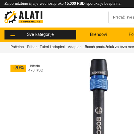
Za porudžbine čija je vrednost preko
15.000 RSD
isporuka je besplatna.
Sve kategorije
Brendovi
Pop
Početna
-
Pribor
-
Futeri i adapteri
-
Adapteri
-
Bosch produžetak za brzo men
Ušteda
-20%
470 RSD