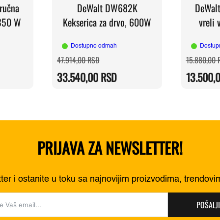
ručna
DeWalt DW682K
DeWalt
.350 W
Kekserica za drvo, 600W
vreli
Dostupno odmah
Dostup
na
a
Originalna
Trenutna
47.914,00
RSD
15.880,00
cena
cena
je
je:
33.540,00
RSD
13.500,
00 RSD.
bila:
33.540,00 RSD.
00 RSD.
47.914,00 RSD.
PRIJAVA ZA NEWSLETTER!
tter i ostanite u toku sa najnovijim proizvodima, trendov
POŠALJI