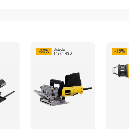
Ušteda
-30%
-15%
14374 RSD