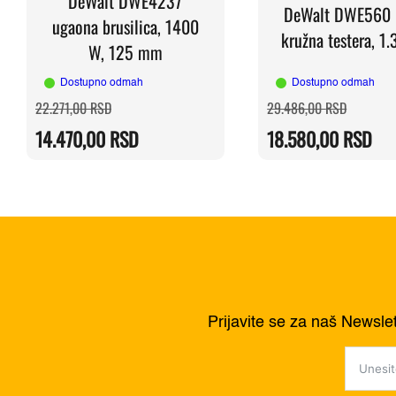
DeWalt DWE4237
DeWalt DWE560 
ugaona brusilica, 1400
kružna testera, 1
W, 125 mm
Dostupno odmah
Dostupno odmah
Originalna
Trenutna
Original
Trenutn
22.271,00
RSD
29.486,00
RSD
cena
cena
cena
cena
je
je:
je
je:
14.470,00
RSD
18.580,00
RSD
bila:
14.470,00 RSD.
bila:
18.580,
22.271,00 RSD.
29.486,
Prijavite se za naš Newsle