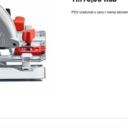
14.720,00 R
PDV uračunat u cenu i nema skriven