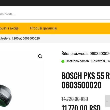
usti i akcije
Produži garanciju
 testera, 1200W, 0603500020
Šifra proizvoda: 060350002
Dostupno odmah - Dostava 3-5 r
BOSCH PKS 55 R
0603500020
Originalna
Trenutna
14.720,00
RSD
cena
cena
-
11.770,00
je
je:
RSD
bila:
11.770,00 R