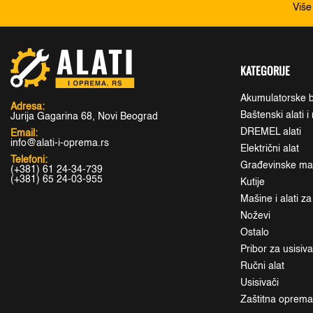
Više
KATEGORIJE
Akumulatorske b
Adresa:
Baštenski alati 
Jurija Gagarina 68, Novi Beograd
DREMEL alati
Email:
info@alati-i-oprema.rs
Električni alat
Telefoni:
Građevinske maši
(+381) 61 24-34-739
(+381) 65 24-03-955
Kutije
Mašine i alati z
Noževi
Ostalo
Pribor za usisiv
Ručni alat
Usisivači
Zaštitna oprem