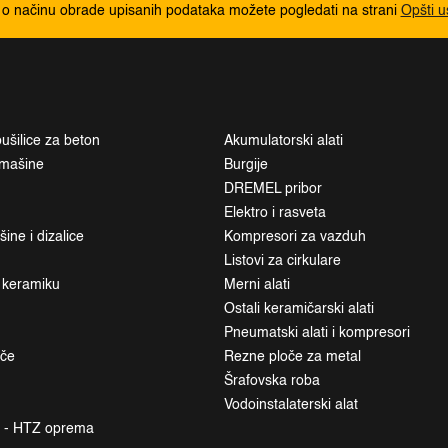
 o načinu obrade upisanih podataka možete pogledati na strani
Opšti u
ušilice za beton
Akumulatorski alati
i mašine
Burgije
DREMEL pribor
Elektro i rasveta
ne i dizalice
Kompresori za vazduh
Listovi za cirkulare
a keramiku
Merni alati
Ostali keramičarski alati
Pneumatski alati i kompresori
ače
Rezne ploče za metal
Šrafovska roba
Vodoinstalaterski alat
a - HTZ oprema