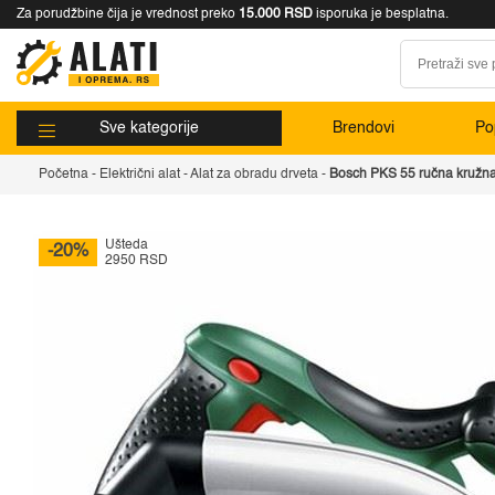
Za porudžbine čija je vrednost preko
15.000 RSD
isporuka je besplatna.
Sve kategorije
Brendovi
Pop
Početna
-
Električni alat
-
Alat za obradu drveta
-
Bosch PKS 55 ručna kružna
Ušteda
-20%
2950 RSD