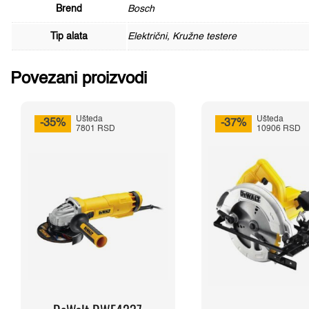
Brend
Bosch
Tip alata
Električni, Kružne testere
Povezani proizvodi
Ušteda
Ušteda
-35%
-37%
7801 RSD
10906 RSD