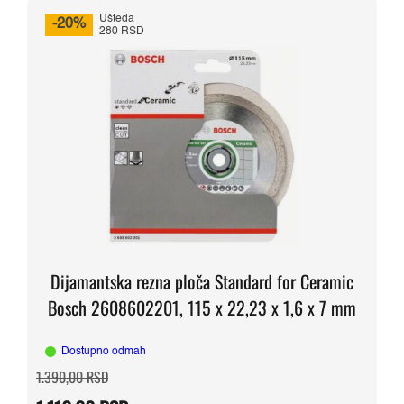
Ušteda
-20%
280 RSD
Dijamantska rezna ploča Standard for Ceramic
Bosch 2608602201, 115 x 22,23 x 1,6 x 7 mm
Dostupno odmah
Originalna
Trenutna
1.390,00
RSD
cena
cena
je
je: