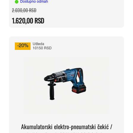
Dostupno odmah
Originalna
Trenutna
2.030,00
RSD
cena
cena
je
je:
1.620,00
RSD
bila:
1.620,00 RSD.
2.030,00 RSD.
Ušteda
-20%
10150 RSD
Akumulatorski elektro-pneumatski čekić /