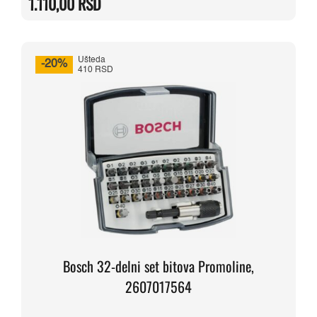
1.110,00
RSD
bila:
1.110,00 RSD.
1.390,00 RSD.
Ušteda
-20%
410 RSD
Bosch 32-delni set bitova Promoline,
2607017564