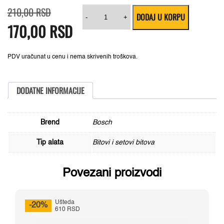
Originalna
Trenutna
Bosch
210,00
RSD
DODAJ U KORPU
cena
cena
Impact
-
+
170,00
RSD
je
je:
Control
bila:
170,00 RSD.
bit
210,00 RSD.
PZ3
dužine
50mm,
PDV uračunat u cenu i nema skrivenih troškova.
2608522484
količina
DODATNE INFORMACIJE
Brend
Bosch
Tip alata
Bitovi i setovi bitova
Povezani proizvodi
Ušteda
-20%
610 RSD