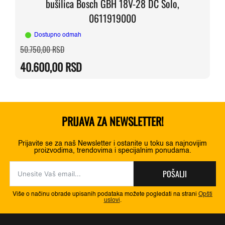
bušilica Bosch GBH 18V-28 DC Solo,
0611919000
Dostupno odmah
Originalna
Trenutna
50.750,00
RSD
cena
cena
je
je:
40.600,00
RSD
bila:
40.600,00 RSD.
50.750,00 RSD.
PRIJAVA ZA NEWSLETTER!
Prijavite se za naš Newsletter i ostanite u toku sa najnovijim
proizvodima, trendovima i specijalnim ponudama.
POŠALJI
Više o načinu obrade upisanih podataka možete pogledati na strani
Opšti
uslovi
.