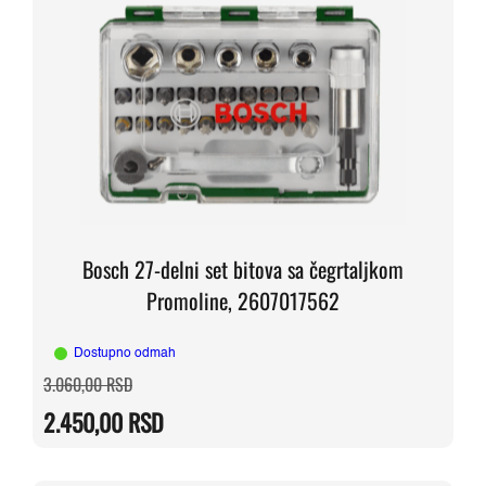
Bosch 27-delni set bitova sa čegrtaljkom
Promoline, 2607017562
Dostupno odmah
Originalna
Trenutna
3.060,00
RSD
cena
cena
je
je:
2.450,00
RSD
bila:
2.450,00 RSD.
3.060,00 RSD.