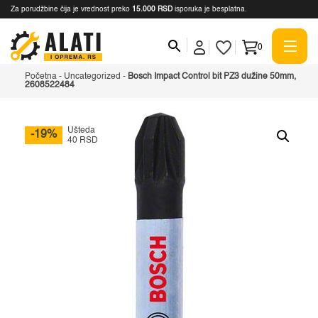
Za porudžbine čija je vrednost preko
15.000 RSD
isporuka je besplatna.
0
Početna
-
Uncategorized
-
Bosch Impact Control bit PZ3 dužine 50mm,
2608522484
Ušteda
-19%
40 RSD