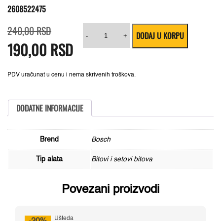
2608522475
Originalna
Trenutna
Bosch
240,00
RSD
DODAJ U KORPU
cena
cena
Impact
-
+
190,00
RSD
je
je:
Control
bila:
190,00 RSD.
2-
240,00 RSD.
delni
set
bitova
PDV uračunat u cenu i nema skrivenih troškova.
T25
dužine
25mm,
2608522475
DODATNE INFORMACIJE
količina
Brend
Bosch
Tip alata
Bitovi i setovi bitova
Povezani proizvodi
Ušteda