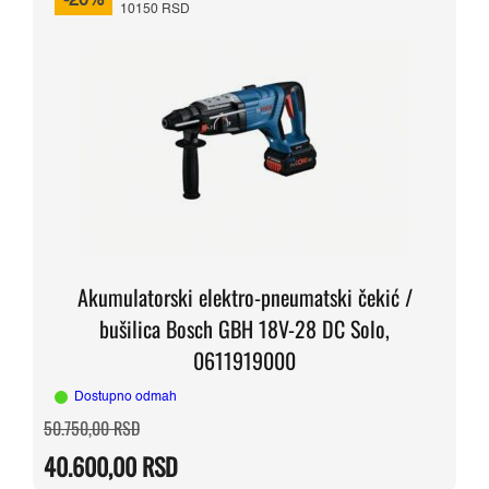
-20%
10150 RSD
Akumulatorski elektro-pneumatski čekić /
bušilica Bosch GBH 18V-28 DC Solo,
0611919000
Dostupno odmah
Originalna
Trenutna
50.750,00
RSD
cena
cena
je
je:
40.600,00
RSD
bila:
40.600,00 RSD.
50.750,00 RSD.