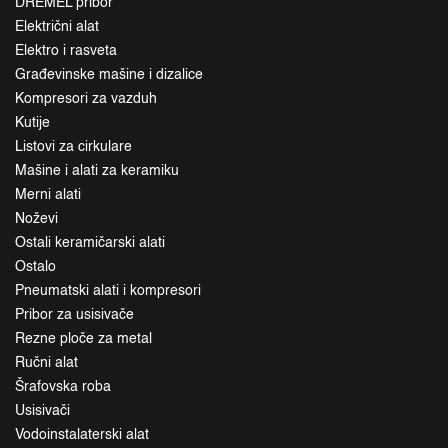
DREMEL pribor
Električni alat
Elektro i rasveta
Građevinske mašine i dizalice
Kompresori za vazduh
Kutije
Listovi za cirkulare
Mašine i alati za keramiku
Merni alati
Noževi
Ostali keramičarski alati
Ostalo
Pneumatski alati i kompresori
Pribor za usisivače
Rezne ploče za metal
Ručni alat
Šrafovska roba
Usisivači
Vodoinstalaterski alat