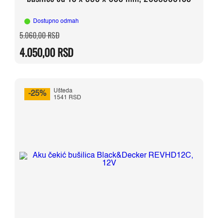
Dostupno odmah
Originalna
Trenutna
5.060,00
RSD
cena
cena
je
je:
4.050,00
RSD
bila:
4.050,00 RSD.
5.060,00 RSD.
Ušteda
-25%
1541 RSD