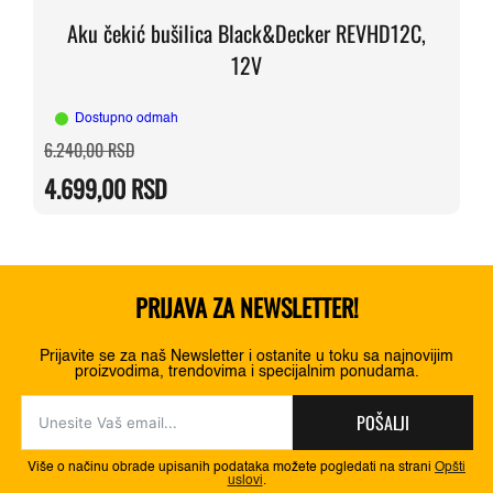
Aku čekić bušilica Black&Decker REVHD12C,
12V
Dostupno odmah
Originalna
Trenutna
6.240,00
RSD
cena
cena
je
je:
4.699,00
RSD
bila:
4.699,00 RSD.
6.240,00 RSD.
PRIJAVA ZA NEWSLETTER!
Prijavite se za naš Newsletter i ostanite u toku sa najnovijim
proizvodima, trendovima i specijalnim ponudama.
POŠALJI
Više o načinu obrade upisanih podataka možete pogledati na strani
Opšti
uslovi
.