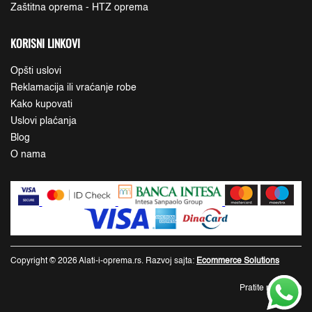
Zaštitna oprema - HTZ oprema
KORISNI LINKOVI
Opšti uslovi
Reklamacija ili vraćanje robe
Kako kupovati
Uslovi plaćanja
Blog
O nama
Copyright © 2026 Alati-i-oprema.rs. Razvoj sajta:
Ecommerce Solutions
Pratite nas: