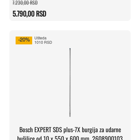
Originalna
Trenutna
7.230,00
RSD
cena
cena
je
je:
5.790,00
RSD
bila:
5.790,00 RSD.
7.230,00 RSD.
Ušteda
-20%
1010 RSD
Bosch EXPERT SDS plus-7X burgija za udarne
bušilice od 10 x 550 x 600 mm, 2608900103