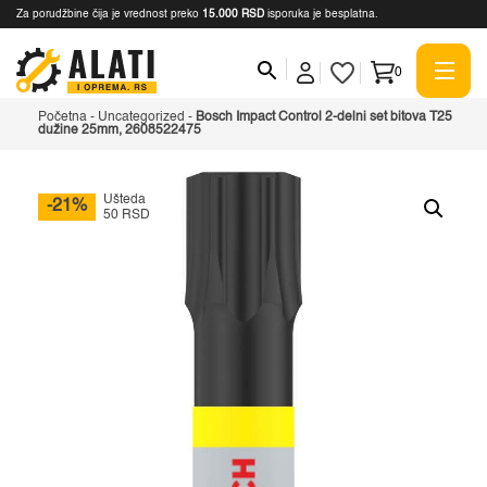
Za porudžbine čija je vrednost preko
15.000 RSD
isporuka je besplatna.
0
Početna
-
Uncategorized
-
Bosch Impact Control 2-delni set bitova T25
dužine 25mm, 2608522475
Ušteda
-21%
50 RSD