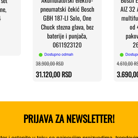
 set
pneumatski čekić Bosch
AIZ 32 A
ne,
GBH 187-LI Solo, One
multifu
4
Chuck stezna glava, bez
od 
baterije i punjača,
pako
a
0611923120
2
RSD.
RSD.
Dostupno odmah
Dostup
Originalna
Trenutna
38.900,00
RSD
4.610,00
R
cena
cena
je
je:
31.120,00
RSD
3.690,0
bila:
31.120,00 RSD.
38.900,00 RSD.
PRIJAVA ZA NEWSLETTER!