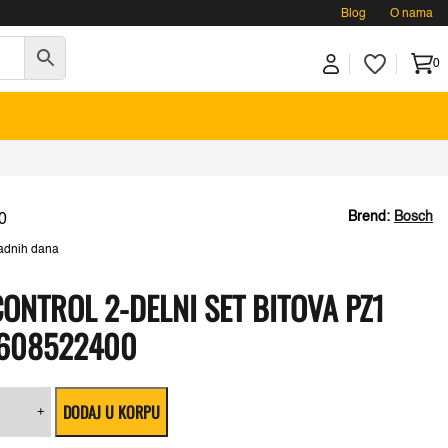
Blog
O nama
0
Brend:
Bosch
0
adnih dana
ONTROL 2-DELNI SET BITOVA PZ1
2608522400
ch
DODAJ U KORPU
act
+
rol