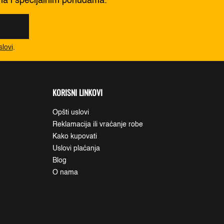
ima i specijalnim ponudama.
slovi
.
KORISNI LINKOVI
Opšti uslovi
Reklamacija ili vraćanje robe
Kako kupovati
Uslovi plaćanja
Blog
O nama