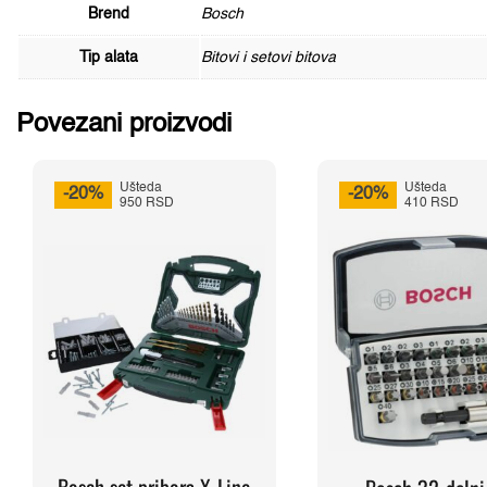
Brend
Bosch
Tip alata
Bitovi i setovi bitova
Povezani proizvodi
Ušteda
Ušteda
-20%
-20%
950 RSD
410 RSD
Bosch set pribora X-Line