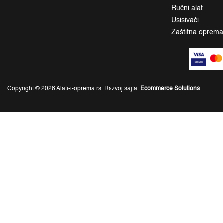
Ručni alat
Usisivači
Zaštitna oprem
Copyright © 2026 Alati-i-oprema.rs. Razvoj sajta:
Ecommerce Solutions