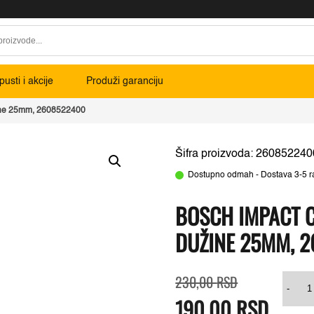
usti i akcije
Produži garanciju
žine 25mm, 2608522400
Šifra proizvoda: 260852240
Dostupno odmah - Dostava 3-5 r
BOSCH IMPACT C
DUŽINE 25MM, 
Originalna
Trenutna
Bos
230,00
RSD
cena
cena
Imp
-
190,00
RSD
je
je:
Cont
bila:
190,00 RSD.
2-