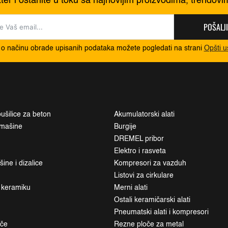
tter i ostanite u toku sa najnovijim proizvodima, trendov
POŠALJI
 o načinu obrade upisanih podataka možete pogledati na strani
Opšti u
ušilice za beton
Akumulatorski alati
i mašine
Burgije
DREMEL pribor
Elektro i rasveta
ne i dizalice
Kompresori za vazduh
Listovi za cirkulare
a keramiku
Merni alati
Ostali keramičarski alati
Pneumatski alati i kompresori
ače
Rezne ploče za metal