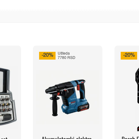
Ušteda
-20%
-20%
7780 RSD
Akumulatorski elektro-
Bosch 