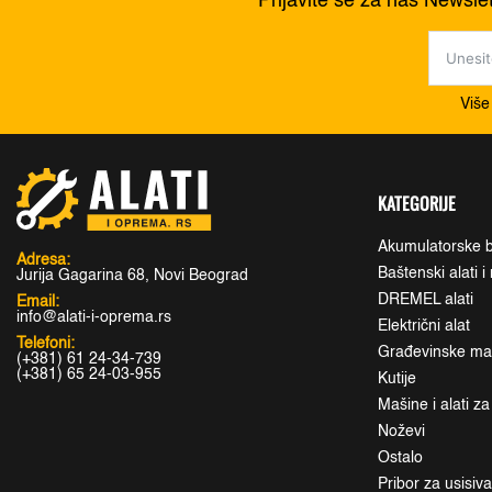
Prijavite se za naš Newsle
Više
KATEGORIJE
Akumulatorske b
Adresa:
Baštenski alati 
Jurija Gagarina 68, Novi Beograd
DREMEL alati
Email:
info@alati-i-oprema.rs
Električni alat
Telefoni:
Građevinske maši
(+381) 61 24-34-739
(+381) 65 24-03-955
Kutije
Mašine i alati z
Noževi
Ostalo
Pribor za usisiv