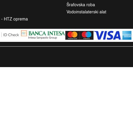
Šrafovska roba
Vodoinstalaterski alat
a - HTZ oprema