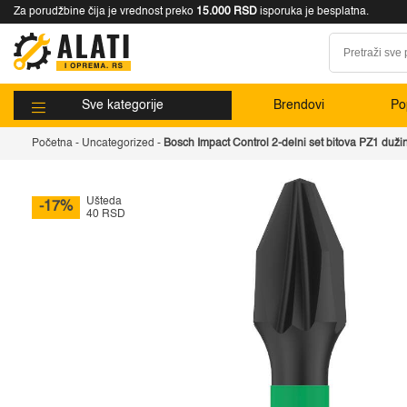
Za porudžbine čija je vrednost preko
15.000 RSD
isporuka je besplatna.
Sve kategorije
Brendovi
Pop
Početna
-
Uncategorized
-
Bosch Impact Control 2-delni set bitova PZ1 du
Ušteda
-17%
40 RSD