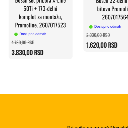
Bosch 32-delni
50Ti + 173-delni
bitova Promoli
komplet za montažu,
260701756
Promoline, 2607017523
Dostupno odmah
Originaln
Trenutna
2.030,00
RSD
Dostupno odmah
cena
cena
Originalna
Trenutna
4.780,00
RSD
je
je:
1.620,00
RSD
cena
cena
bila:
1.620,00 
je
je:
2.030,00 
3.830,00
RSD
bila:
3.830,00 RSD.
4.780,00 RSD.