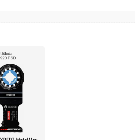
Ušteda
920 RSD
EXPERT MetalMax