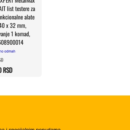
IT list testere za
nkcionalne alate
40 x 32 mm,
vanje 1 komad,
608900014
no odmah
Originalna
Trenutna
SD
cena
cena
je
je:
0
RSD
bila:
3.690,00 RSD.
4.610,00 RSD.