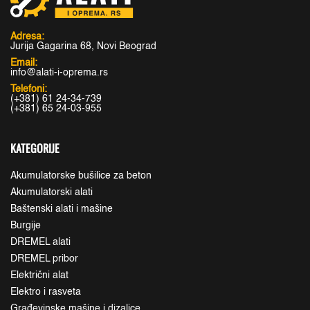
Adresa:
Jurija Gagarina 68, Novi Beograd
Email:
info@alati-i-oprema.rs
Telefoni:
(+381) 61 24-34-739
(+381) 65 24-03-955
KATEGORIJE
Akumulatorske bušilice za beton
Akumulatorski alati
Baštenski alati i mašine
Burgije
DREMEL alati
DREMEL pribor
Električni alat
Elektro i rasveta
Građevinske mašine i dizalice