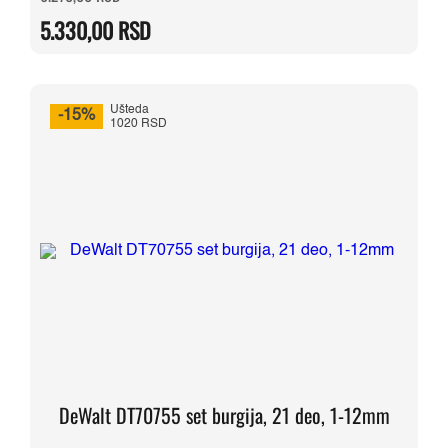
cena
cena
je
je:
5.330,00
RSD
bila:
5.330,00 RSD.
6.270,00 RSD.
Ušteda
-15%
1020 RSD
DeWalt DT70755 set burgija, 21 deo, 1-12mm