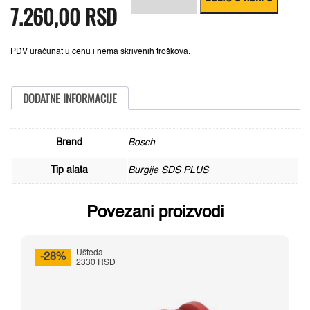
7.260,00
je
je:
RSD
burgija
bila:
7.260,00 RSD.
SDS-
9.080,00 RSD.
plus-
5
14
PDV uračunat u cenu i nema skrivenih troškova.
x
950
x
1005
DODATNE INFORMACIJE
mm
pakovanje
od
1
Brend
Bosch
komada
-
Tip alata
Burgije SDS PLUS
2608597124
količina
Povezani proizvodi
Ušteda
-28%
2330 RSD