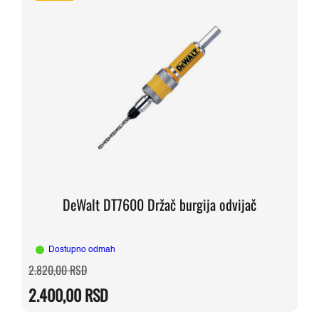
DeWalt DT7600 Držač burgija odvijač
Dostupno odmah
Originalna
Trenutna
2.820,00
RSD
cena
cena
je
je:
2.400,00
RSD
bila:
2.400,00 RSD.
2.820,00 RSD.