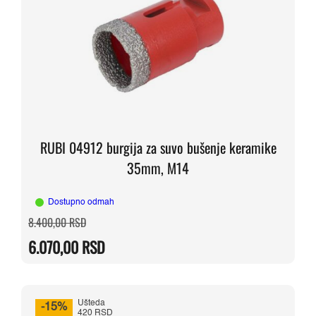
RUBI 04912 burgija za suvo bušenje keramike
35mm, M14
Dostupno odmah
Originalna
Trenutna
8.400,00
RSD
cena
cena
je
je:
6.070,00
RSD
bila:
6.070,00 RSD.
8.400,00 RSD.
Ušteda
-15%
420 RSD