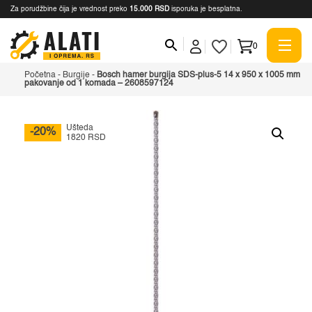
Za porudžbine čija je vrednost preko
15.000 RSD
isporuka je besplatna.
0
Početna
-
Burgije
-
Bosch hamer burgija SDS-plus-5 14 x 950 x 1005 mm
pakovanje od 1 komada – 2608597124
Ušteda
-20%
1820 RSD