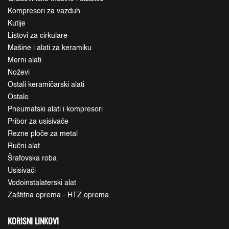
Kompresori za vazduh
Kutije
Listovi za cirkulare
Mašine i alati za keramiku
Merni alati
Noževi
Ostali keramičarski alati
Ostalo
Pneumatski alati i kompresori
Pribor za usisivače
Rezne ploče za metal
Ručni alat
Šrafovska roba
Usisivači
Vodoinstalaterski alat
Zaštitna oprema - HTZ oprema
KORISNI LINKOVI