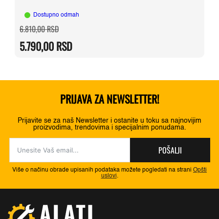
Dostupno odmah
Originalna
Trenutna
6.810,00
RSD
cena
cena
je
je:
5.790,00
RSD
bila:
5.790,00 RSD.
6.810,00 RSD.
PRIJAVA ZA NEWSLETTER!
Prijavite se za naš Newsletter i ostanite u toku sa najnovijim
proizvodima, trendovima i specijalnim ponudama.
POŠALJI
Više o načinu obrade upisanih podataka možete pogledati na strani
Opšti
uslovi
.