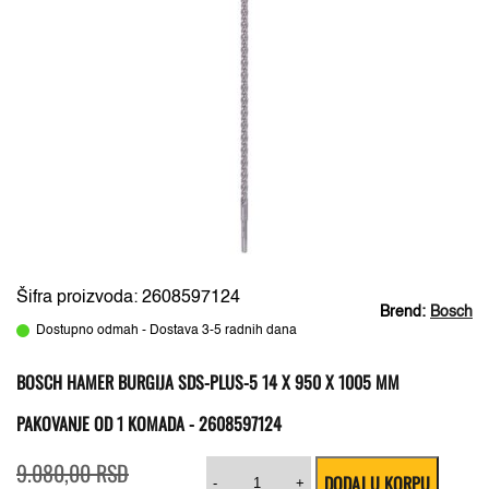
Šifra proizvoda: 2608597124
Brend:
Bosch
Dostupno odmah - Dostava 3-5 radnih dana
BOSCH HAMER BURGIJA SDS-PLUS-5 14 X 950 X 1005 MM
PAKOVANJE OD 1 KOMADA - 2608597124
Originalna
Trenutna
Bosch
9.080,00
RSD
DODAJ U KORPU
cena
cena
hamer
-
+