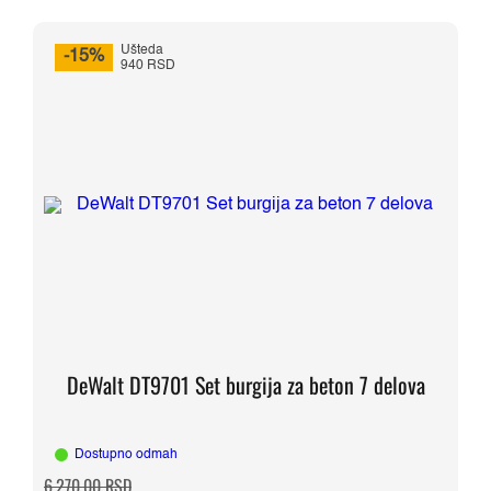
Ušteda
-15%
940 RSD
DeWalt DT9701 Set burgija za beton 7 delova
Dostupno odmah
Originalna
Trenutna
6.270,00
RSD