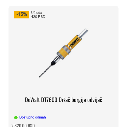
Ušteda
-15%
420 RSD
DeWalt DT7600 Držač burgija odvijač
Dostupno odmah
Originalna
Trenutna
2.820,00
RSD