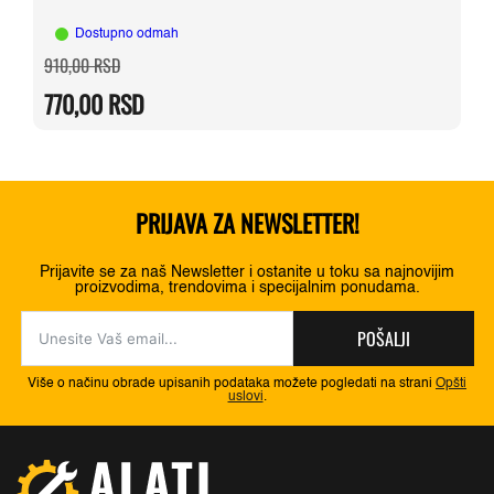
Dostupno odmah
Originalna
Trenutna
910,00
RSD
cena
cena
je
je:
770,00
RSD
bila:
770,00 RSD.
910,00 RSD.
PRIJAVA ZA NEWSLETTER!
Prijavite se za naš Newsletter i ostanite u toku sa najnovijim
proizvodima, trendovima i specijalnim ponudama.
POŠALJI
Više o načinu obrade upisanih podataka možete pogledati na strani
Opšti
uslovi
.