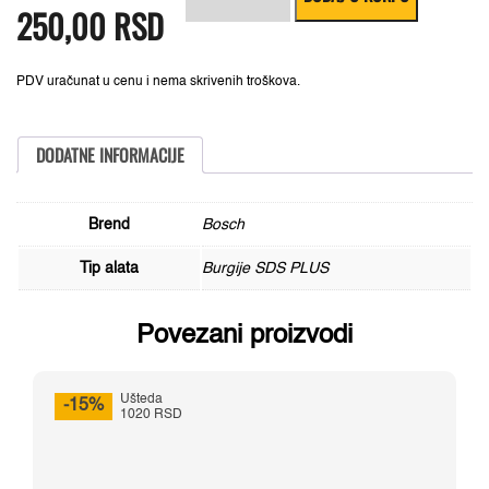
250,00
je
je:
RSD
burgija
bila:
250,00 RSD.
SDS-
310,00 RSD.
plus-
1
8
PDV uračunat u cenu i nema skrivenih troškova.
x
50
x
110
DODATNE INFORMACIJE
mm
pakovanje
od
1
Brend
Bosch
komada
-
Tip alata
Burgije SDS PLUS
2608680269
količina
Povezani proizvodi
Ušteda
-15%
1020 RSD