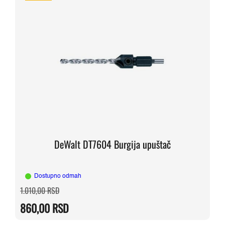
DeWalt DT7604 Burgija upuštač
Dostupno odmah
Originalna
Trenutna
1.010,00
RSD
cena
cena
je
je:
860,00
RSD
bila:
860,00 RSD.
1.010,00 RSD.