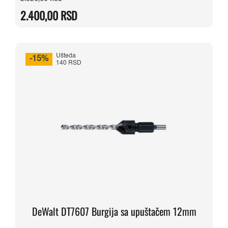
cena
cena
je
je:
2.400,00
RSD
bila:
2.400,00 RSD.
2.820,00 RSD.
Ušteda
-15%
140 RSD
DeWalt DT7607 Burgija sa upuštačem 12mm