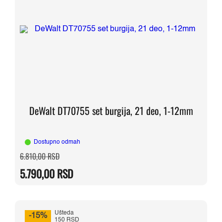
DeWalt DT70755 set burgija, 21 deo, 1-12mm
Dostupno odmah
Originalna
Trenutna
6.810,00
RSD
cena
cena
je
je:
5.790,00
RSD
bila:
5.790,00 RSD.
6.810,00 RSD.
Ušteda
-15%
150 RSD