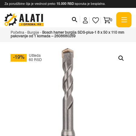
Za porudžbine čija je vrednost preko
15.000 RSD
isporuka je besplatna.
0
Početna
-
Burgije
-
Bosch hamer burgija SDS-plus-1 8 x 50 x 110 mm
pakovanje od 1 komada – 2608680269
Ušteda
-19%
60 RSD