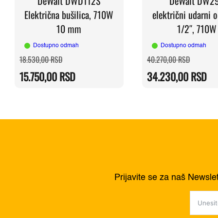
DeWalt DWD112S
DeWalt DW2
Električna bušilica, 710W
električni udarni o
10 mm
1/2″, 710W
Dostupno odmah
Dostupno odmah
Originalna
Trenutna
Originaln
Trenutna
18.530,00
RSD
40.270,00
RSD
cena
cena
cena
cena
je
je:
je
je:
15.750,00
RSD
34.230,00
RSD
bila:
15.750,00 RSD.
bila:
34.230,0
18.530,00 RSD.
40.270,0
Prijavite se za naš Newsle