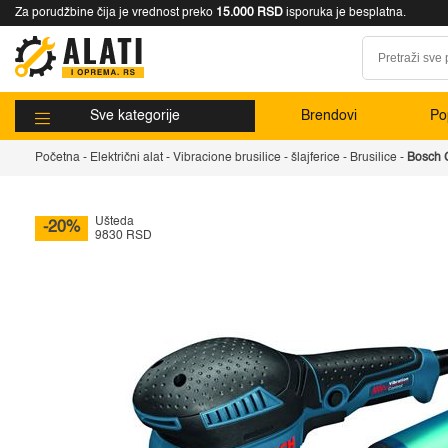
Za porudžbine čija je vrednost preko
15.000 RSD
isporuka je besplatna.
Sve kategorije
Brendovi
Pop
Početna
-
Električni alat
-
Vibracione brusilice - šlajferice
-
Brusilice
-
Bosch 
Ušteda
-20%
9830 RSD