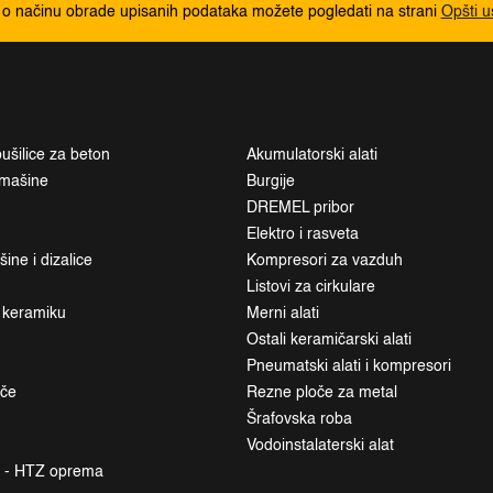
 o načinu obrade upisanih podataka možete pogledati na strani
Opšti u
ušilice za beton
Akumulatorski alati
i mašine
Burgije
DREMEL pribor
Elektro i rasveta
ne i dizalice
Kompresori za vazduh
Listovi za cirkulare
a keramiku
Merni alati
Ostali keramičarski alati
Pneumatski alati i kompresori
ače
Rezne ploče za metal
Šrafovska roba
Vodoinstalaterski alat
a - HTZ oprema