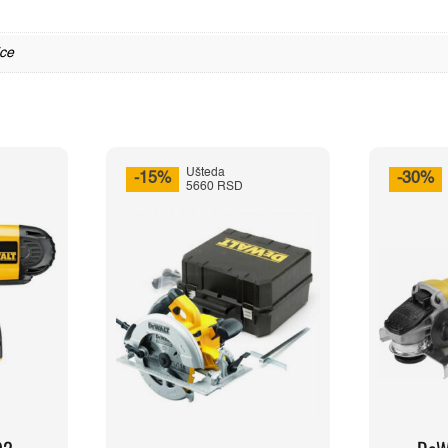
ice
Ušteda
-15%
-30%
5660 RSD