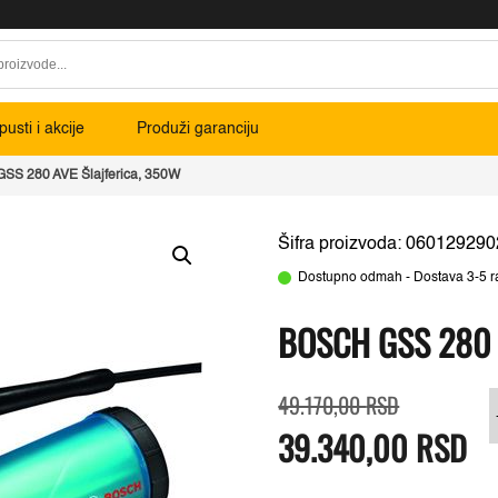
usti i akcije
Produži garanciju
GSS 280 AVE Šlajferica, 350W
Šifra proizvoda: 060129290
Dostupno odmah - Dostava 3-5 r
BOSCH GSS 280 
Originalna
Trenutna
49.170,00
RSD
cena
cena
39.340,00
je
je:
RSD
bila:
39.340,00 R
49.170,00 R