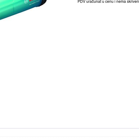
PDV uračunat u cenu i nema skriven