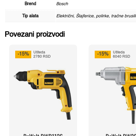
Brend
Bosch
Tip alata
Električni, Šlajferice, polirke, tračne brusil
Povezani proizvodi
Ušteda
Ušteda
-15%
-15%
2780 RSD
6040 RSD