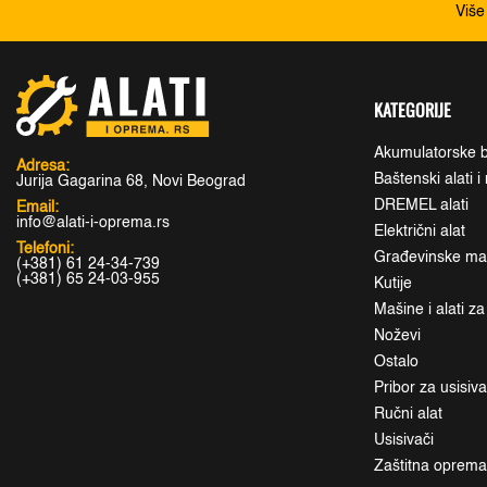
Više
KATEGORIJE
Akumulatorske b
Adresa:
Baštenski alati 
Jurija Gagarina 68, Novi Beograd
DREMEL alati
Email:
info@alati-i-oprema.rs
Električni alat
Telefoni:
Građevinske maši
(+381) 61 24-34-739
(+381) 65 24-03-955
Kutije
Mašine i alati z
Noževi
Ostalo
Pribor za usisiv
Ručni alat
Usisivači
Zaštitna oprem