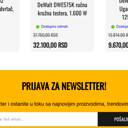
92
DeW
DeWalt DWE575K ručna
dvrtač,
Ugao
kružna testera, 1.600 W
1
Dostupno odmah
Dostup
a
Originalna
Trenutna
37.760,00
RSD
13.814,00
cena
cena
je
je:
32.100,00
RSD
9.670,0
0 RSD.
bila:
32.100,00 RSD.
0 RSD.
37.760,00 RSD.
PRIJAVA ZA NEWSLETTER!
tter i ostanite u toku sa najnovijim proizvodima, trendov
POŠALJI