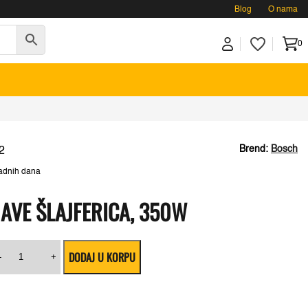
Blog
O nama
0
Brend:
Bosch
2
adnih dana
AVE ŠLAJFERICA, 350W
Bosch
DODAJ U KORPU
GSS
-
+
280
SD.
AVE
SD.
Šlajferica,
350W