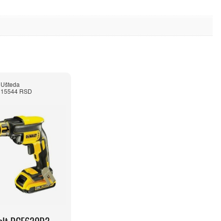
Ušteda
15544 RSD
alt DCF620D2