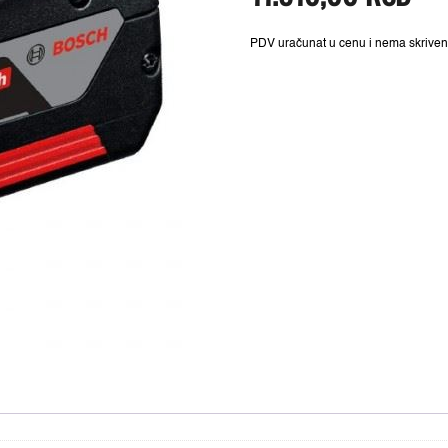
12.000,00 
PDV uračunat u cenu i nema skriven