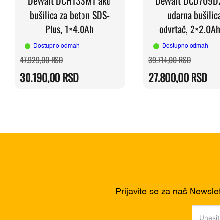
DeWalt DCH133M1 aku
DeWalt DCD709D
bušilica za beton SDS-
udarna bušilic
Plus, 1×4.0Ah
odvrtač, 2×2.0Ah
Dostupno odmah
Dostupno odmah
Originalna
Trenutna
Originaln
Trenutna
47.929,00
RSD
39.714,00
RSD
cena
cena
cena
cena
je
je:
je
je:
30.190,00
RSD
27.800,00
RSD
bila:
30.190,00 RSD.
bila:
27.800,0
47.929,00 RSD.
39.714,0
Prijavite se za naš Newsle