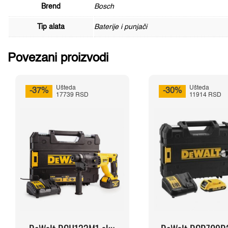
Brend
Bosch
Tip alata
Baterije i punjači
Povezani proizvodi
Ušteda
Ušteda
-37%
-30%
17739 RSD
11914 RSD