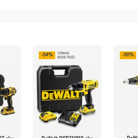
Ušteda
-34%
-30%
8026 RSD
DeW