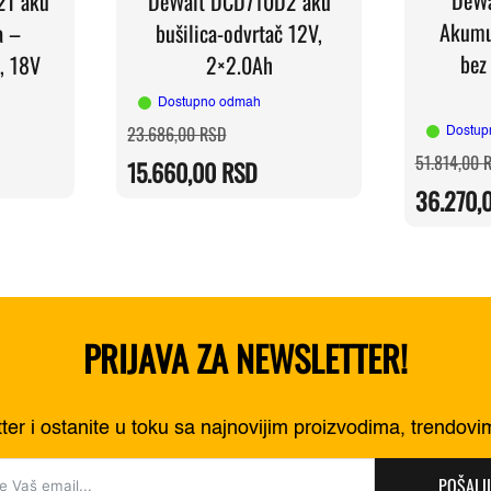
2T aku
DeWalt DCD710D2 aku
Akumu
a –
bušilica-odvrtač 12V,
bez
, 18V
2×2.0Ah
Dostupno odmah
a
Originalna
Trenutna
23.686,00
RSD
Dostup
cena
cena
51.814,00
je
je:
15.660,00
RSD
0 RSD.
bila:
15.660,00 RSD.
0 RSD.
23.686,00 RSD.
36.270,
PRIJAVA ZA NEWSLETTER!
tter i ostanite u toku sa najnovijim proizvodima, trendov
POŠALJI