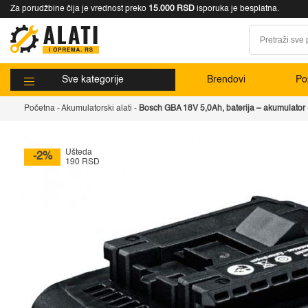
Za porudžbine čija je vrednost preko
15.000 RSD
isporuka je besplatna.
Sve kategorije
Brendovi
Pop
Početna
-
Akumulatorski alati
-
Bosch GBA 18V 5,0Ah, baterija – akumulato
Ušteda
-2%
190 RSD