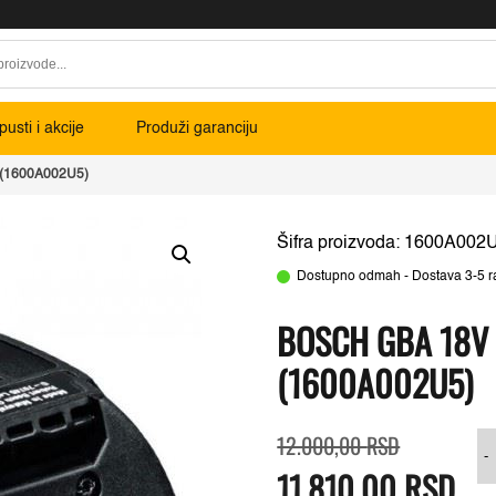
usti i akcije
Produži garanciju
r (1600A002U5)
Šifra proizvoda: 1600A002
Dostupno odmah - Dostava 3-5 r
BOSCH GBA 18V 
(1600A002U5)
Originalna
Trenutna
12.000,00
RSD
cena
cena
-
11.810,00
je
je:
RSD
bila:
11.810,00 