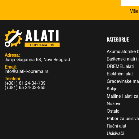
Više
KATEGORIJE
Akumulatorske b
Adresa:
Baštenski alati 
Jurija Gagarina 68, Novi Beograd
DREMEL alati
Email:
info@alati-i-oprema.rs
Električni alat
Telefoni:
Građevinske maši
(+381) 61 24-34-739
(+381) 65 24-03-955
Kutije
Mašine i alati z
Noževi
Ostalo
Pribor za usisiv
Ručni alat
Usisivači