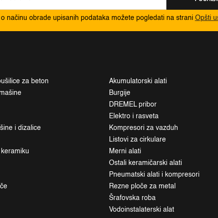
 o načinu obrade upisanih podataka možete pogledati na strani
Opšti u
ušilice za beton
Akumulatorski alati
i mašine
Burgije
DREMEL pribor
Elektro i rasveta
ne i dizalice
Kompresori za vazduh
Listovi za cirkulare
a keramiku
Merni alati
Ostali keramičarski alati
Pneumatski alati i kompresori
ače
Rezne ploče za metal
Šrafovska roba
Vodoinstalaterski alat