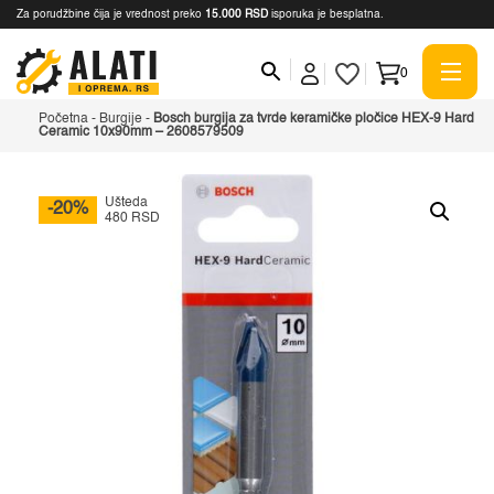
Za porudžbine čija je vrednost preko
15.000 RSD
isporuka je besplatna.
0
Početna
-
Burgije
-
Bosch burgija za tvrde keramičke pločice HEX-9 Hard
Ceramic 10x90mm – 2608579509
Ušteda
-20%
480 RSD