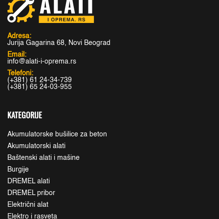
Adresa:
Jurija Gagarina 68, Novi Beograd
Email:
info@alati-i-oprema.rs
Telefoni:
(+381) 61 24-34-739
(+381) 65 24-03-955
KATEGORIJE
Akumulatorske bušilice za beton
Akumulatorski alati
Baštenski alati i mašine
Burgije
DREMEL alati
DREMEL pribor
Električni alat
Elektro i rasveta