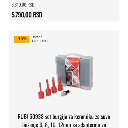
Originalna
Trenutna
6.810,00
RSD
cena
cena
je
je:
5.790,00
RSD
bila:
5.790,00 RSD.
6.810,00 RSD.
Ušteda
-15%
1700 RSD
RUBI 50938 set burgija za keramiku za suvo
bušenje 6, 8, 10, 12mm sa adapterom za