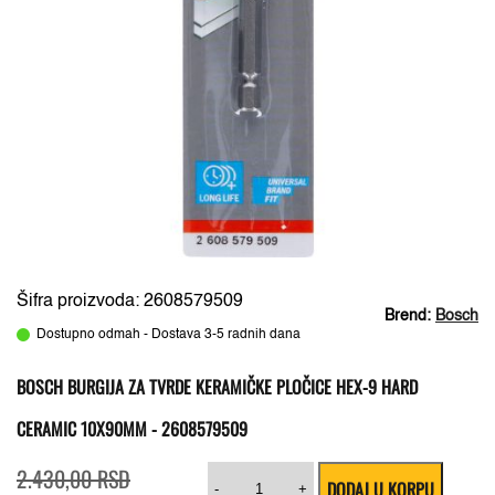
Šifra proizvoda: 2608579509
Brend:
Bosch
Dostupno odmah - Dostava 3-5 radnih dana
BOSCH BURGIJA ZA TVRDE KERAMIČKE PLOČICE HEX-9 HARD
CERAMIC 10X90MM - 2608579509
Originalna
Trenutna
Bosch
2.430,00
RSD
DODAJ U KORPU
cena
cena
burgija
-
+