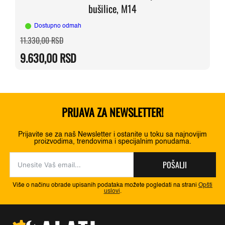
bušilice, M14
Dostupno odmah
Originalna
Trenutna
11.330,00
RSD
cena
cena
je
je:
9.630,00
RSD
bila:
9.630,00 RSD.
11.330,00 RSD.
PRIJAVA ZA NEWSLETTER!
Prijavite se za naš Newsletter i ostanite u toku sa najnovijim
proizvodima, trendovima i specijalnim ponudama.
POŠALJI
Više o načinu obrade upisanih podataka možete pogledati na strani
Opšti
uslovi
.