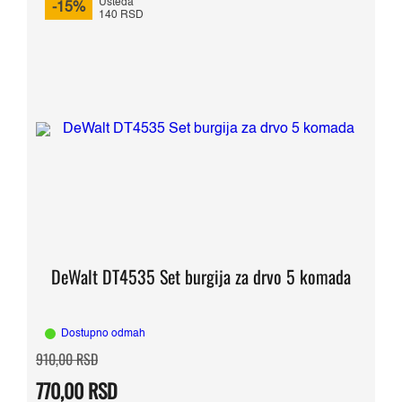
Ušteda
-15%
140 RSD
DeWalt DT4535 Set burgija za drvo 5 komada
Dostupno odmah
Originalna
Trenutna
910,00
RSD
cena
cena
je
je:
770,00
RSD
bila:
770,00 RSD.