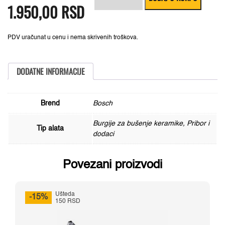
1.950,00
je
je:
RSD
za
bila:
1.950,00 RSD.
tvrde
2.430,00 RSD.
keramičke
pločice
HEX-
PDV uračunat u cenu i nema skrivenih troškova.
9
Hard
Ceramic
10x90mm
DODATNE INFORMACIJE
-
2608579509
količina
Brend
Bosch
Burgije za bušenje keramike, Pribor i
Tip alata
dodaci
Povezani proizvodi
Ušteda
-15%
150 RSD