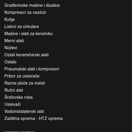
Građevinske mašine i dizalice
Kompresori za vazduh
Kutije
Listovi za cirkulare
Mašine i alati za keramiku
Merni alati
Noževi
Ostali keramičarski alati
Ostalo
Pneumatski alati i kompresori
Pribor za usisivače
Rezne ploče za metal
Ručni alat
Šrafovska roba
Usisivači
Vodoinstalaterski alat
Zaštitna oprema - HTZ oprema