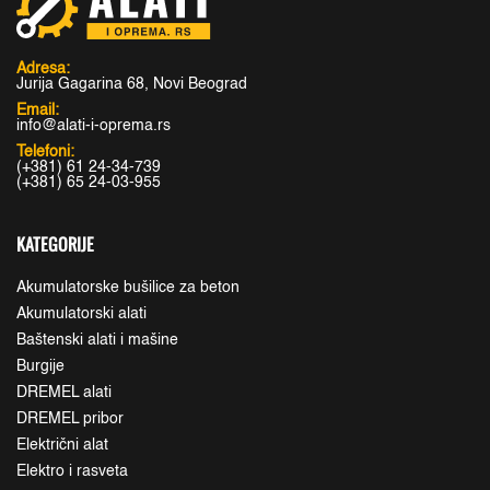
Adresa:
Jurija Gagarina 68, Novi Beograd
Email:
info@alati-i-oprema.rs
Telefoni:
(+381) 61 24-34-739
(+381) 65 24-03-955
KATEGORIJE
Akumulatorske bušilice za beton
Akumulatorski alati
Baštenski alati i mašine
Burgije
DREMEL alati
DREMEL pribor
Električni alat
Elektro i rasveta