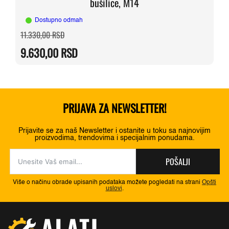
bušilice, M14
Dostupno odmah
Originalna
Trenutna
11.330,00
RSD
cena
cena
je
je:
9.630,00
RSD
bila:
9.630,00 RSD.
11.330,00 RSD.
PRIJAVA ZA NEWSLETTER!
Prijavite se za naš Newsletter i ostanite u toku sa najnovijim
proizvodima, trendovima i specijalnim ponudama.
POŠALJI
Više o načinu obrade upisanih podataka možete pogledati na strani
Opšti
uslovi
.