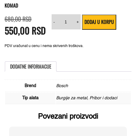
KOMAD
Originalna
Trenutna
Bosch
680,00
RSD
DODAJ U KORPU
cena
cena
burgija
-
+
550,00
je
je:
RSD
za
bila:
550,00 RSD.
metal
680,00 RSD.
HSS-
Co,
DIN
PDV uračunat u cenu i nema skrivenih troškova.
338
9
mm,
2608585896,
DODATNE INFORMACIJE
1
komad
količina
Brend
Bosch
Tip alata
Burgije za metal, Pribor i dodaci
Povezani proizvodi