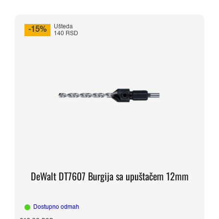
Ušteda
-15%
140 RSD
DeWalt DT7607 Burgija sa upuštačem 12mm
Dostupno odmah
Originalna
Trenutna