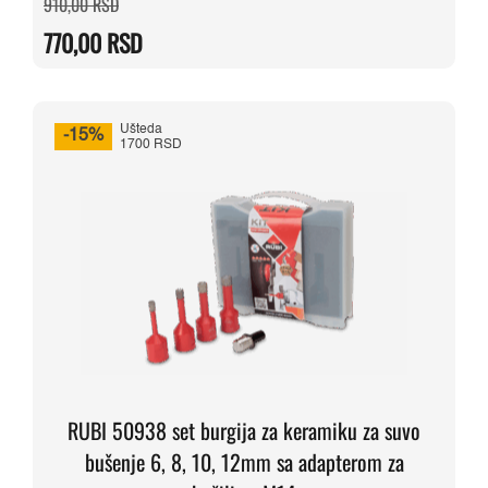
910,00
RSD
cena
cena
je
je:
770,00
RSD
bila:
770,00 RSD.
910,00 RSD.
Ušteda
-15%
1700 RSD
RUBI 50938 set burgija za keramiku za suvo
bušenje 6, 8, 10, 12mm sa adapterom za