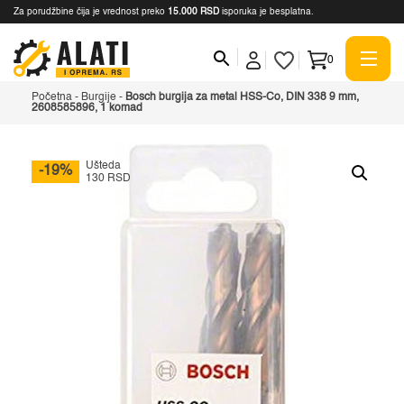
Za porudžbine čija je vrednost preko
15.000 RSD
isporuka je besplatna.
0
Početna
-
Burgije
-
Bosch burgija za metal HSS-Co, DIN 338 9 mm,
2608585896, 1 komad
Ušteda
-19%
130 RSD