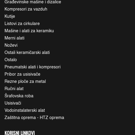
Građevinske mašine i dizalice
Kompresori za vazduh
Kutije
Listovi za cirkulare
Mašine i alati za keramiku
Merni alati
Noževi
Ostali keramičarski alati
Ostalo
Pneumatski alati i kompresori
Pribor za usisivače
Rezne ploče za metal
Ručni alat
Šrafovska roba
Usisivači
Vodoinstalaterski alat
Zaštitna oprema - HTZ oprema
KORISNI LINKOVI