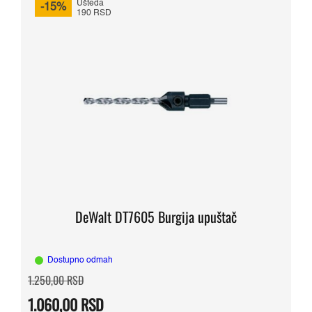
Ušteda
-15%
190 RSD
DeWalt DT7605 Burgija upuštač
Dostupno odmah
Originalna
Trenutna
1.250,00
RSD
cena
cena
je
je:
1.060,00
RSD
bila:
1.060,00 RSD.