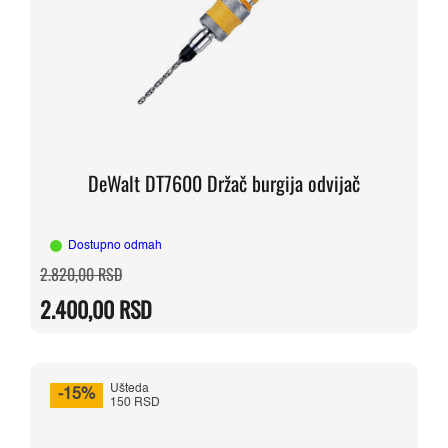
DeWalt DT7600 Držač burgija odvijač
Dostupno odmah
Originalna
Trenutna
2.820,00
RSD
cena
cena
je
je:
2.400,00
RSD
bila:
2.400,00 RSD.
2.820,00 RSD.
Ušteda
-15%
150 RSD