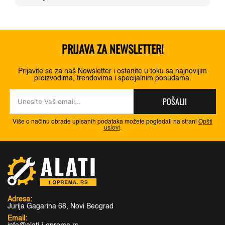
1.250,00 RSD.
PRIJAVA ZA NEWSLETTER!
Prijavite se za naš Newsletter i ostanite u toku sa najnovijim
proizvodima, trendovima i specijalnim ponudama.
POŠALJI
Više o načinu obrade upisanih podataka možete pogledati na strani
Opšti
uslovi
.
Adresa:
Jurija Gagarina 68, Novi Beograd
Email: