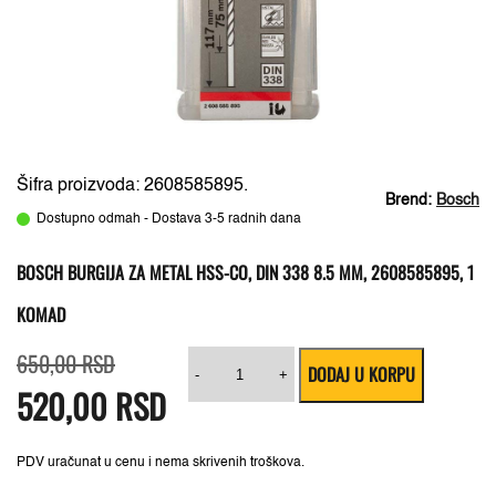
Šifra proizvoda: 2608585895.
Brend:
Bosch
Dostupno odmah - Dostava 3-5 radnih dana
BOSCH BURGIJA ZA METAL HSS-CO, DIN 338 8.5 MM, 2608585895, 1
KOMAD
Originalna
Trenutna
Bosch
650,00
RSD
DODAJ U KORPU
cena
cena
burgija
-
+
520,00
je
je:
RSD
za
bila:
520,00 RSD.
metal
650,00 RSD.
HSS-
Co,
DIN
PDV uračunat u cenu i nema skrivenih troškova.
338