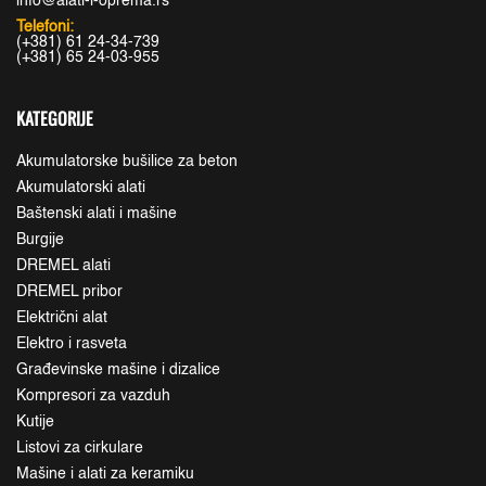
info@alati-i-oprema.rs
Telefoni:
(+381) 61 24-34-739
(+381) 65 24-03-955
KATEGORIJE
Akumulatorske bušilice za beton
Akumulatorski alati
Baštenski alati i mašine
Burgije
DREMEL alati
DREMEL pribor
Električni alat
Elektro i rasveta
Građevinske mašine i dizalice
Kompresori za vazduh
Kutije
Listovi za cirkulare
Mašine i alati za keramiku