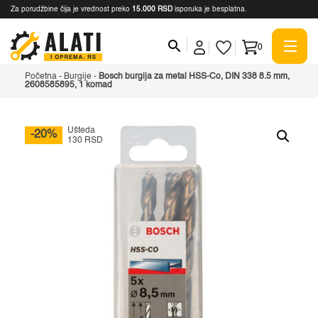
Za porudžbine čija je vrednost preko
15.000 RSD
isporuka je besplatna.
0
Početna
-
Burgije
-
Bosch burgija za metal HSS-Co, DIN 338 8.5 mm,
2608585895, 1 komad
Ušteda
-20%
130 RSD