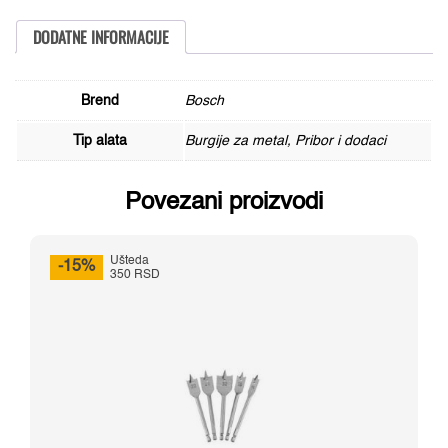
8.5
mm,
2608585895,
DODATNE INFORMACIJE
1
komad
količina
Brend
Bosch
Tip alata
Burgije za metal, Pribor i dodaci
Povezani proizvodi
Ušteda
-15%
350 RSD