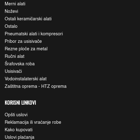
Merni alati
Noževi
Ostali keramičarski alati
Ostalo
Pneumatski alati i kompresori
Pribor za usisivače
Rezne ploče za metal
Ručni alat
Šrafovska roba
Usisivači
Vodoinstalaterski alat
Zaštitna oprema - HTZ oprema
KORISNI LINKOVI
Opšti uslovi
Reklamacija ili vraćanje robe
Kako kupovati
Uslovi plaćanja