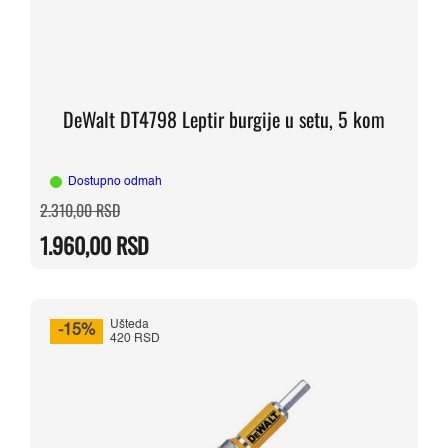
DeWalt DT4798 Leptir burgije u setu, 5 kom
Dostupno odmah
Originalna
Trenutna
2.310,00
RSD
cena
cena
je
je:
1.960,00
RSD
bila:
1.960,00 RSD.
2.310,00 RSD.
Ušteda
-15%
420 RSD