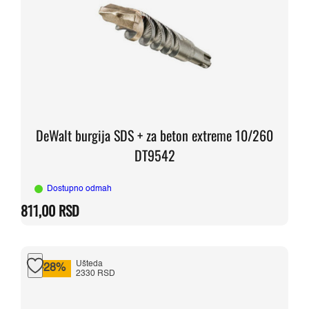
DeWalt burgija SDS + za beton extreme 10/260
DT9542
Dostupno odmah
811,00
RSD
Ušteda
-28%
2330 RSD