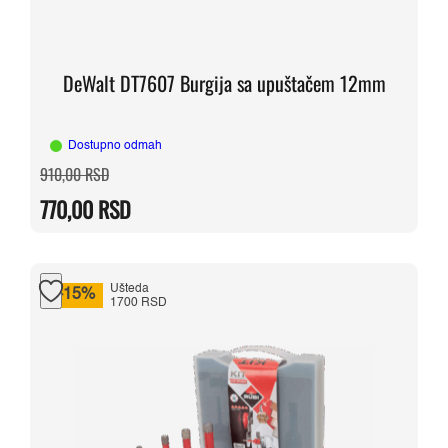
DeWalt DT7607 Burgija sa upuštačem 12mm
Dostupno odmah
Originalna
Trenutna
910,00
RSD
cena
cena
je
je:
770,00
RSD
bila:
770,00 RSD.
910,00 RSD.
Ušteda
-15%
1700 RSD