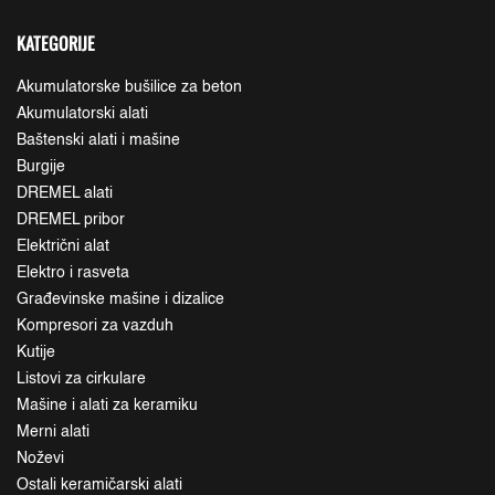
KATEGORIJE
Akumulatorske bušilice za beton
Akumulatorski alati
Baštenski alati i mašine
Burgije
DREMEL alati
DREMEL pribor
Električni alat
Elektro i rasveta
Građevinske mašine i dizalice
Kompresori za vazduh
Kutije
Listovi za cirkulare
Mašine i alati za keramiku
Merni alati
Noževi
Ostali keramičarski alati