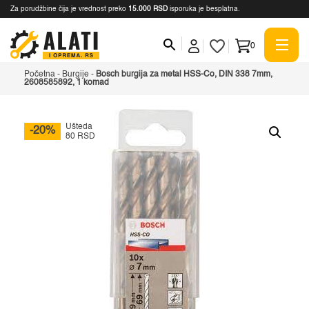
Za porudžbine čija je vrednost preko
15.000 RSD
isporuka je besplatna.
0
Početna
-
Burgije
-
Bosch burgija za metal HSS-Co, DIN 338 7mm,
2608585892, 1 komad
Ušteda
-20%
80 RSD