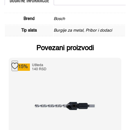
DODATNE INFORMACIJE
komad
količina
Brend
Bosch
Tip alata
Burgije za metal, Pribor i dodaci
Povezani proizvodi
Ušteda
-15%
140 RSD