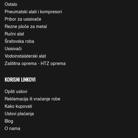
Ostalo
Pneumatski alati i kompresori
Pribor za usisivače
Rezne ploče za metal
Ručni alat
Šrafovska roba
Usisivači
Vodoinstalaterski alat
Zaštitna oprema - HTZ oprema
KORISNI LINKOVI
Opšti uslovi
Reklamacija ili vraćanje robe
Kako kupovati
Uslovi plaćanja
Blog
O nama