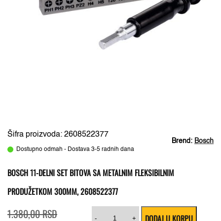
Šifra proizvoda: 2608522377
Brend:
Bosch
Dostupno odmah - Dostava 3-5 radnih dana
BOSCH 11-DELNI SET BITOVA SA METALNIM FLEKSIBILNIM
PRODUŽETKOM 300MM, 2608522377
Originalna
Trenutna
Bosch
1.380,00
RSD
DODAJ U KORPU
cena
cena
11-
-
+