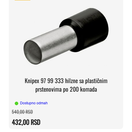
Knipex 97 99 333 hilzne sa plastičnim
prstenovima po 200 komada
Dostupno odmah
Originalna
Trenutna
540,00
RSD
cena
cena
je
je:
432,00
RSD
bila:
432,00 RSD.
540,00 RSD.