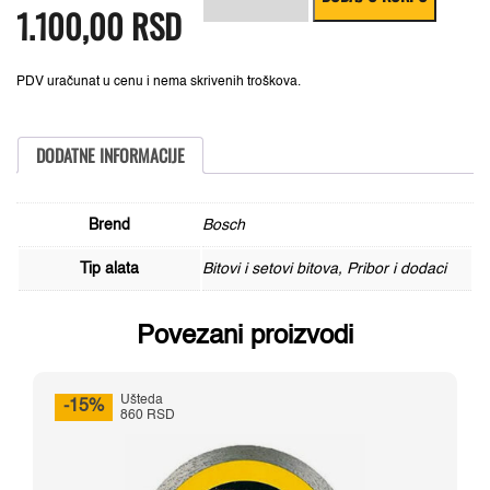
1.100,00
je
je:
RSD
delni
bila:
1.100,00 RSD.
set
1.380,00 RSD.
bitova
sa
metalnim
PDV uračunat u cenu i nema skrivenih troškova.
fleksibilnim
produžetkom
300mm,
2608522377
DODATNE INFORMACIJE
količina
Brend
Bosch
Tip alata
Bitovi i setovi bitova, Pribor i dodaci
Povezani proizvodi
Ušteda
-15%
860 RSD