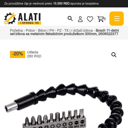
Za porudžbine čija je vrednost preko
15.000 RSD
isporuka je besplatna.
0
Početna
-
Pribor
-
Bitovi ( PH - PZ - TX ) i držači bitova
-
Bosch 11-delni
set bitova sa metalnim fleksibilnim produžetkom 300mm, 2608522377
Ušteda
-20%
280 RSD