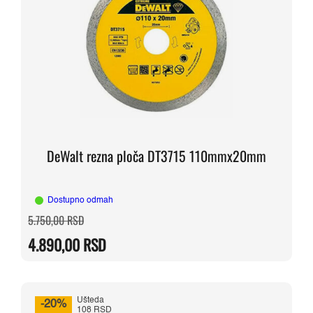
DeWalt rezna ploča DT3715 110mmx20mm
Dostupno odmah
Originalna
Trenutna
5.750,00
RSD
cena
cena
je
je:
4.890,00
RSD
bila:
4.890,00 RSD.
5.750,00 RSD.
Ušteda
-20%
108 RSD