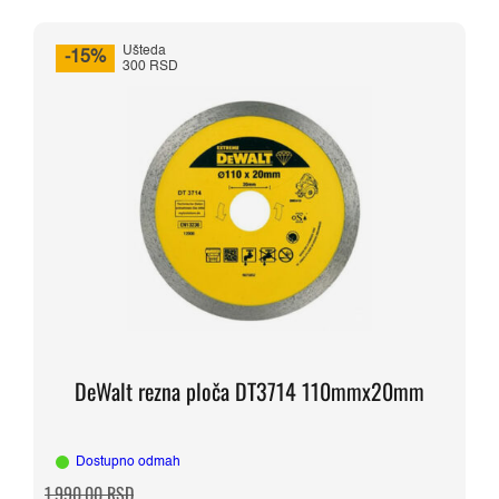
Ušteda
-15%
300 RSD
DeWalt rezna ploča DT3714 110mmx20mm
Dostupno odmah
Originalna
Trenutna
1.990,00
RSD