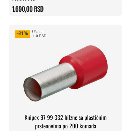
cena
cena
je
je:
1.690,00
RSD
bila:
1.690,00 RSD.
1.990,00 RSD.
Ušteda
-21%
110 RSD
Knipex 97 99 332 hilzne sa plastičnim
prstenovima po 200 komada