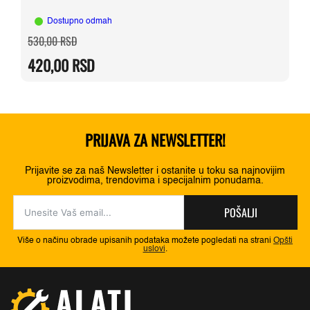
Dostupno odmah
Originalna
Trenutna
530,00
RSD
cena
cena
je
je:
420,00
RSD
bila:
420,00 RSD.
530,00 RSD.
PRIJAVA ZA NEWSLETTER!
Prijavite se za naš Newsletter i ostanite u toku sa najnovijim
proizvodima, trendovima i specijalnim ponudama.
POŠALJI
Više o načinu obrade upisanih podataka možete pogledati na strani
Opšti
uslovi
.