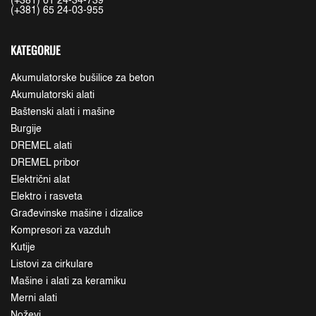
(+381) 61 24-34-739
(+381) 65 24-03-955
KATEGORIJE
Akumulatorske bušilice za beton
Akumulatorski alati
Baštenski alati i mašine
Burgije
DREMEL alati
DREMEL pribor
Električni alat
Elektro i rasveta
Građevinske mašine i dizalice
Kompresori za vazduh
Kutije
Listovi za cirkulare
Mašine i alati za keramiku
Merni alati
Noževi