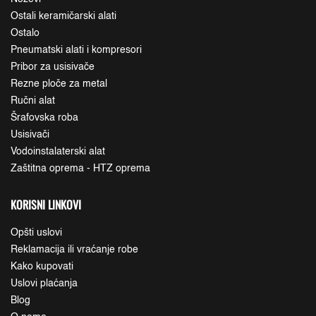
Ostali keramičarski alati
Ostalo
Pneumatski alati i kompresori
Pribor za usisivače
Rezne ploče za metal
Ručni alat
Šrafovska roba
Usisivači
Vodoinstalaterski alat
Zaštitna oprema - HTZ oprema
KORISNI LINKOVI
Opšti uslovi
Reklamacija ili vraćanje robe
Kako kupovati
Uslovi plaćanja
Blog