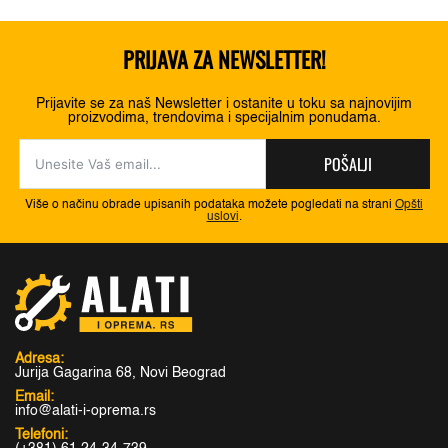
PRIJAVA ZA NEWSLETTER!
Prijavite se za naš Newsletter i ostanite u toku sa najnovijim
proizvodima, trendovima i specijalnim ponudama.
POŠALJI
Više o načinu obrade upisanih podataka možete pogledati na strani
Opšti
uslovi
.
Adresa:
Jurija Gagarina 68, Novi Beograd
Email:
info@alati-i-oprema.rs
Telefoni: