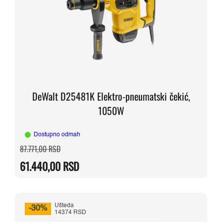
DeWalt D25481K Elektro-pneumatski čekić,
1050W
Dostupno odmah
Originalna
Trenutna
87.771,00
RSD
cena
cena
je
je:
61.440,00
RSD
bila:
61.440,00 RSD.
87.771,00 RSD.
Ušteda
-30%
14374 RSD