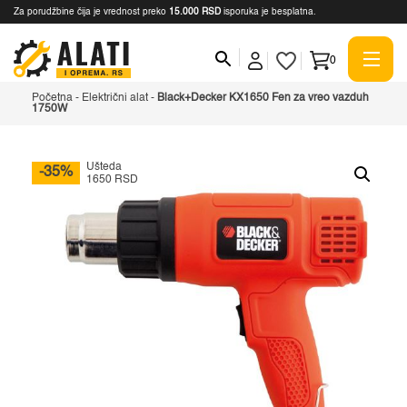
Za porudžbine čija je vrednost preko
15.000 RSD
isporuka je besplatna.
0
Početna
-
Električni alat
-
Black+Decker KX1650 Fen za vreo vazduh
1750W
Ušteda
-35%
1650 RSD