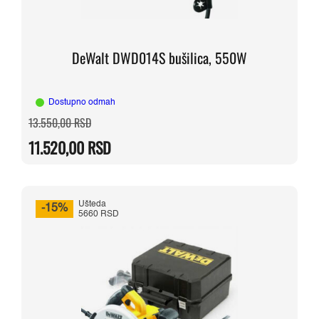
DeWalt DWD014S bušilica, 550W
Dostupno odmah
Originalna
Trenutna
13.550,00
RSD
cena
cena
je
je:
11.520,00
RSD
bila:
11.520,00 RSD.
13.550,00 RSD.
Ušteda
-15%
5660 RSD