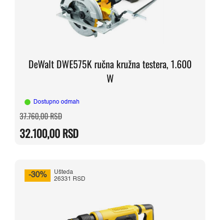
DeWalt DWE575K ručna kružna testera, 1.600
W
Dostupno odmah
Originalna
Trenutna
37.760,00
RSD
cena
cena
je
je:
32.100,00
RSD
bila:
32.100,00 RSD.
37.760,00 RSD.
Ušteda
-30%
26331 RSD