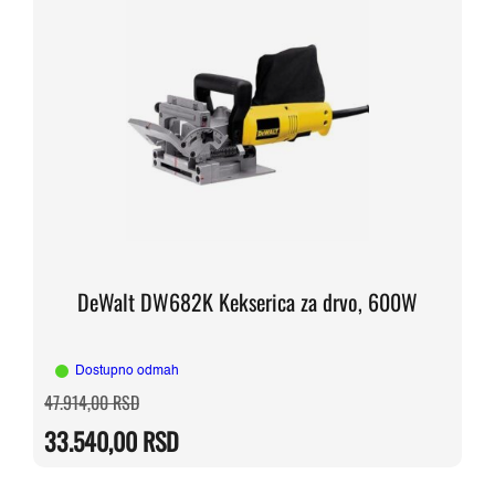
DeWalt DW682K Kekserica za drvo, 600W
Dostupno odmah
Originalna
Trenutna
47.914,00
RSD
cena
cena
je
je:
33.540,00
RSD
bila:
33.540,00 RSD.
47.914,00 RSD.