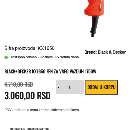
Šifra proizvoda: KX1650
Brend:
Black & Decker
Dostupno odmah - Dostava 3-5 radnih dana
BLACK+DECKER KX1650 FEN ZA VREO VAZDUH 1750W
Originalna
Trenutna
Black+Decker
4.710,00
RSD
DODAJ U KORPU
cena
cena
KX1650
-
+
3.060,00
je
je:
RSD
Fen
bila:
3.060,00 RSD.
za
4.710,00 RSD.
vreo
vazduh
1750W
PDV uračunat u cenu i nema skrivenih troškova.
količina
DODATNE INFORMACIJE