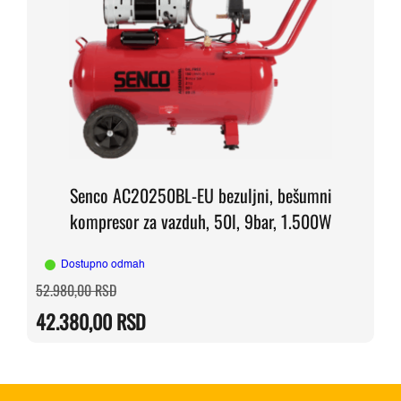
Senco AC20250BL-EU bezuljni, bešumni
kompresor za vazduh, 50l, 9bar, 1.500W
Dostupno odmah
Originalna
Trenutna
52.980,00
RSD
cena
cena
je
je:
42.380,00
RSD
bila:
42.380,00 RSD.
52.980,00 RSD.