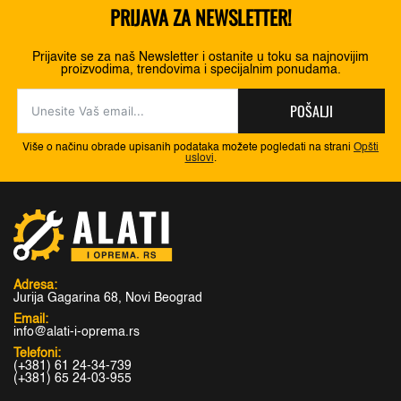
PRIJAVA ZA NEWSLETTER!
Prijavite se za naš Newsletter i ostanite u toku sa najnovijim
proizvodima, trendovima i specijalnim ponudama.
POŠALJI
Više o načinu obrade upisanih podataka možete pogledati na strani
Opšti
uslovi
.
Adresa:
Jurija Gagarina 68, Novi Beograd
Email:
info@alati-i-oprema.rs
Telefoni:
(+381) 61 24-34-739
(+381) 65 24-03-955