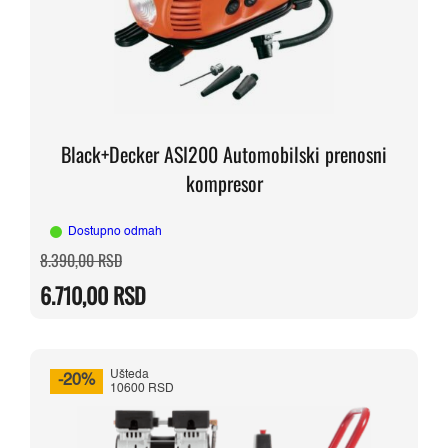
Black+Decker ASI200 Automobilski prenosni
kompresor
Dostupno odmah
Originalna
Trenutna
8.390,00
RSD
cena
cena
je
je:
6.710,00
RSD
bila:
6.710,00 RSD.
8.390,00 RSD.
Ušteda
-20%
10600 RSD