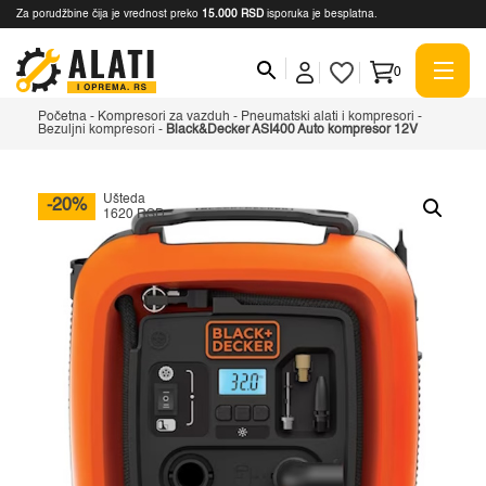
Za porudžbine čija je vrednost preko
15.000 RSD
isporuka je besplatna.
0
Početna
-
Kompresori za vazduh
-
Pneumatski alati i kompresori
-
Bezuljni kompresori
-
Black&Decker ASI400 Auto kompresor 12V
Ušteda
-20%
1620 RSD