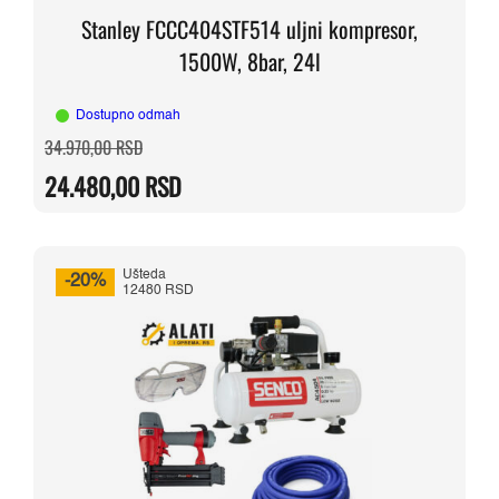
Stanley FCCC404STF514 uljni kompresor,
1500W, 8bar, 24l
Dostupno odmah
Originalna
Trenutna
34.970,00
RSD
cena
cena
je
je:
24.480,00
RSD
bila:
24.480,00 RSD.
34.970,00 RSD.
Ušteda
-20%
12480 RSD