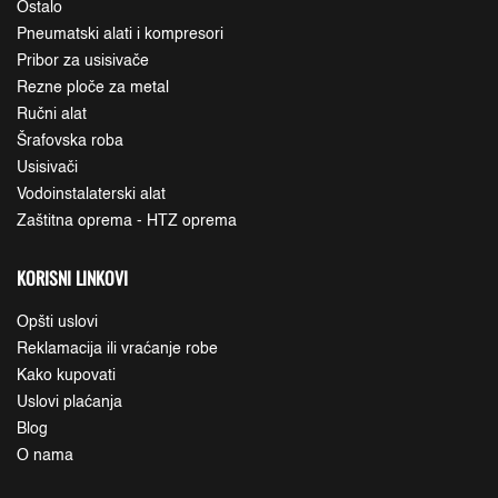
Ostalo
Pneumatski alati i kompresori
Pribor za usisivače
Rezne ploče za metal
Ručni alat
Šrafovska roba
Usisivači
Vodoinstalaterski alat
Zaštitna oprema - HTZ oprema
KORISNI LINKOVI
Opšti uslovi
Reklamacija ili vraćanje robe
Kako kupovati
Uslovi plaćanja
Blog
O nama