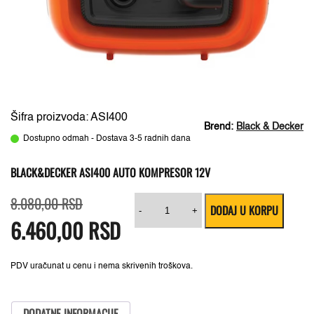
Šifra proizvoda: ASI400
Brend:
Black & Decker
Dostupno odmah - Dostava 3-5 radnih dana
BLACK&DECKER ASI400 AUTO KOMPRESOR 12V
Originalna
Trenutna
Black&Decker
8.080,00
RSD
DODAJ U KORPU
cena
cena
ASI400
-
+
6.460,00
je
je:
RSD
Auto
bila:
6.460,00 RSD.
kompresor
8.080,00 RSD.
12V
količina
PDV uračunat u cenu i nema skrivenih troškova.
DODATNE INFORMACIJE