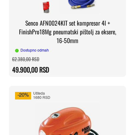
Senco AFN0024KIT set kompresor 4l +
FinishPro18Mg pneumatski pištolj za eksere,
16-50mm
Dostupno odmah
Originalna
Trenutna
62.380,00
RSD
cena
cena
je
je:
49.900,00
RSD
bila:
49.900,00 RSD.
62.380,00 RSD.
Ušteda
-20%
1680 RSD