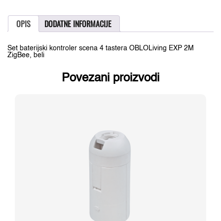
kontoler
EXP
4t.
OPIS
DODATNE INFORMACIJE
sa
maskom
2M
Set baterijski kontroler scena 4 tastera OBLOLiving EXP 2M
ZigBee
ZigBee, beli
g/w,
beli
količina
Povezani proizvodi