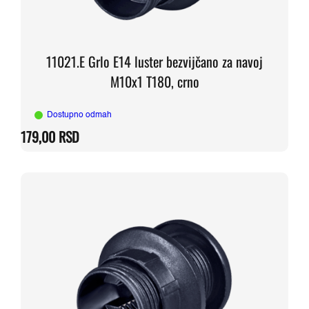
11021.E Grlo E14 luster bezvijčano za navoj
M10x1 T180, crno
Dostupno odmah
179,00
RSD