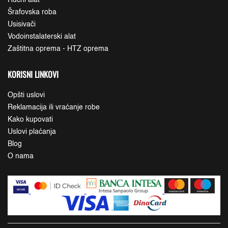
Ručni alat
Šrafovska roba
Usisivači
Vodoinstalaterski alat
Zaštitna oprema - HTZ oprema
KORISNI LINKOVI
Opšti uslovi
Reklamacija ili vraćanje robe
Kako kupovati
Uslovi plaćanja
Blog
O nama