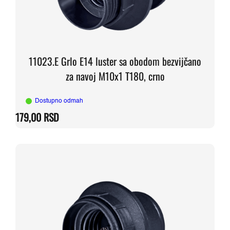
11023.E Grlo E14 luster sa obodom bezvijčano
za navoj M10x1 T180, crno
Dostupno odmah
179,00
RSD