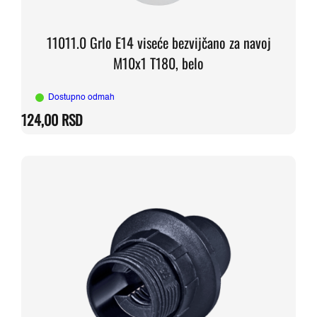
11011.0 Grlo E14 viseće bezvijčano za navoj
M10x1 T180, belo
Dostupno odmah
124,00
RSD