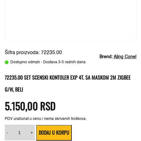
Šifra proizvoda: 72235.00
Brend:
Aling Conel
Dostupno odmah - Dostava 3-5 radnih dana
72235.00 SET SCENSKI KONTOLER EXP 4T. SA MASKOM 2M ZIGBEE
G/W, BELI
5.150,00
RSD
PDV uračunat u cenu i nema skrivenih troškova.
72235.00
DODAJ U KORPU
Set
-
+
scenski