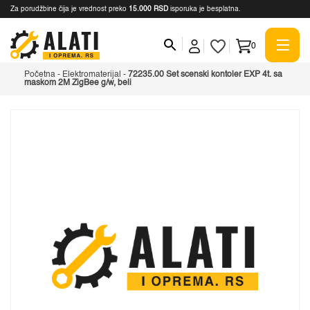
Za porudžbine čija je vrednost preko
15.000 RSD
isporuka je besplatna.
0
Početna
-
Elektromaterijal
-
72235.00 Set scenski kontoler EXP 4t. sa
maskom 2M ZigBee g/w, beli