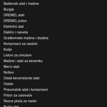
Baštenski alati i mašine
Burgije
DREMEL alati
DREMEL pribor
Električni alat
Elektro i rasveta
Građevinske mašine i dizalice
Kompresori za vazduh
Kutije
Listovi za cirkulare
Mašine i alati za keramiku
Merni alati
Noževi
Ostali keramičarski alati
Ostalo
Pneumatski alati i kompresori
Pribor za usisivače
Rezne ploče za metal