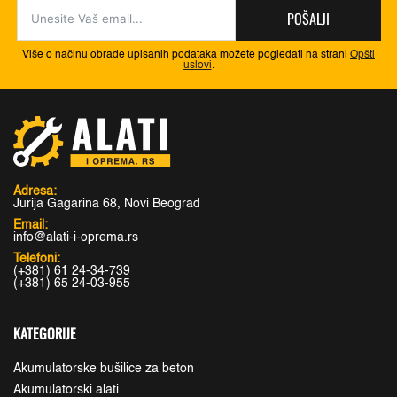
POŠALJI
Više o načinu obrade upisanih podataka možete pogledati na strani
Opšti
uslovi
.
Adresa:
Jurija Gagarina 68, Novi Beograd
Email:
info@alati-i-oprema.rs
Telefoni:
(+381) 61 24-34-739
(+381) 65 24-03-955
KATEGORIJE
Akumulatorske bušilice za beton
Akumulatorski alati