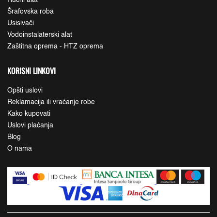
Ručni alat
Šrafovska roba
Usisivači
Vodoinstalaterski alat
Zaštitna oprema - HTZ oprema
KORISNI LINKOVI
Opšti uslovi
Reklamacija ili vraćanje robe
Kako kupovati
Uslovi plaćanja
Blog
O nama