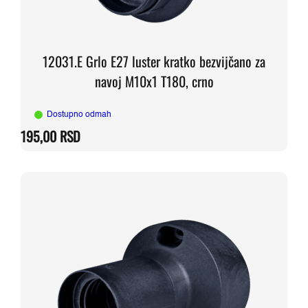
12031.E Grlo E27 luster kratko bezvijčano za
navoj M10x1 T180, crno
Dostupno odmah
195,00
RSD