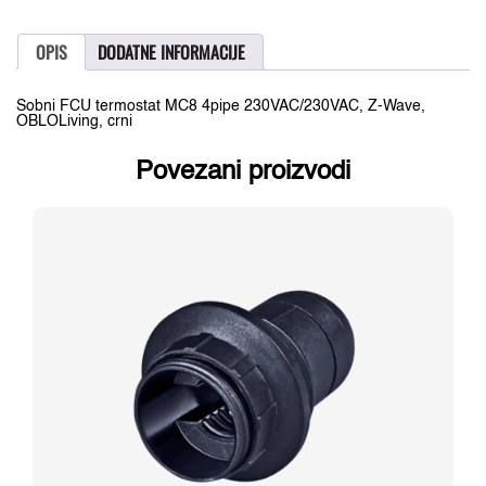
termostat
MC8
4pipe
OPIS
DODATNE INFORMACIJE
230VAC/230VAC,
Z-
Wave,
Sobni FCU termostat MC8 4pipe 230VAC/230VAC, Z-Wave,
crni
OBLOLiving, crni
količina
Povezani proizvodi