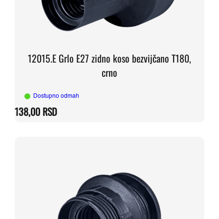
12015.E Grlo E27 zidno koso bezvijčano T180,
crno
Dostupno odmah
138,00
RSD