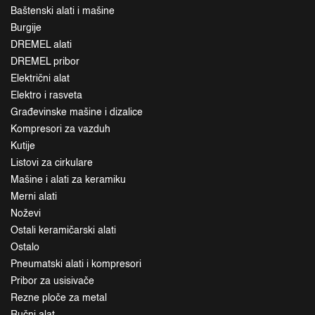
Baštenski alati i mašine
Burgije
DREMEL alati
DREMEL pribor
Električni alat
Elektro i rasveta
Građevinske mašine i dizalice
Kompresori za vazduh
Kutije
Listovi za cirkulare
Mašine i alati za keramiku
Merni alati
Noževi
Ostali keramičarski alati
Ostalo
Pneumatski alati i kompresori
Pribor za usisivače
Rezne ploče za metal