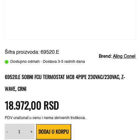
Šifra proizvoda: 69520.E
Brend:
Aling Conel
Dostupno odmah - Dostava 3-5 radnih dana
69520.E SOBNI FCU TERMOSTAT MC8 4PIPE 230VAC/230VAC, Z-
WAVE, CRNI
18.972,00
RSD
PDV uračunat u cenu i nema skrivenih troškova.
69520.E
DODAJ U KORPU
Sobni
-
+
FCU