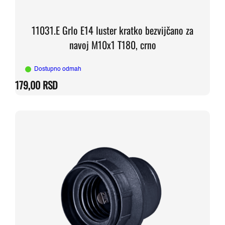
11031.E Grlo E14 luster kratko bezvijčano za
navoj M10x1 T180, crno
Dostupno odmah
179,00
RSD