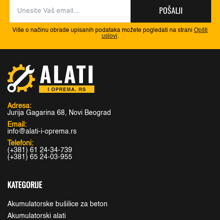
POŠALJI
Više o načinu obrade upisanih podataka možete pogledati na strani
Opšti
uslovi
.
Adresa:
Jurija Gagarina 68, Novi Beograd
Email:
info@alati-i-oprema.rs
Telefoni:
(+381) 61 24-34-739
(+381) 65 24-03-955
KATEGORIJE
Akumulatorske bušilice za beton
Akumulatorski alati