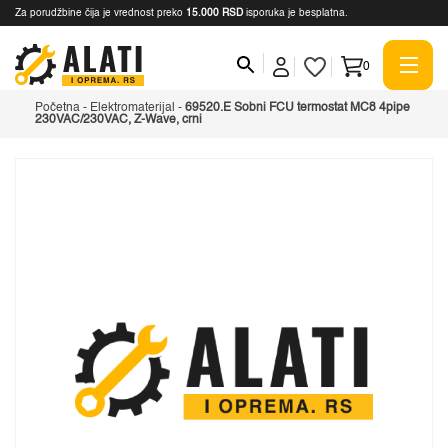
Za porudžbine čija je vrednost preko
15.000 RSD
isporuka je besplatna.
0
Početna
-
Elektromaterijal
-
69520.E Sobni FCU termostat MC8 4pipe
230VAC/230VAC, Z-Wave, crni