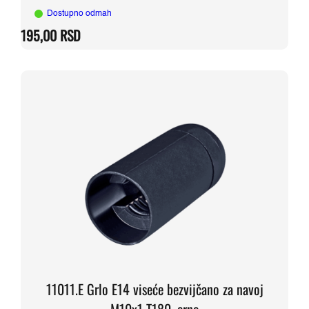
Dostupno odmah
195,00
RSD
11011.E Grlo E14 viseće bezvijčano za navoj