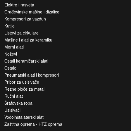
Elektro i rasveta
Građevinske mašine i dizalice
Kompresori za vazduh
Kutije
Listovi za cirkulare
Mašine i alati za keramiku
Merni alati
Noževi
Ostali keramičarski alati
Ostalo
Pneumatski alati i kompresori
Pribor za usisivače
Rezne ploče za metal
Ručni alat
Šrafovska roba
Usisivači
Vodoinstalaterski alat
Zaštitna oprema - HTZ oprema