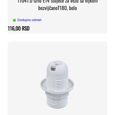
11041.0 Grlo E14 stojeće za vezu sa vijkom
bezvijčanoT180, belo
Dostupno odmah
116,00
RSD