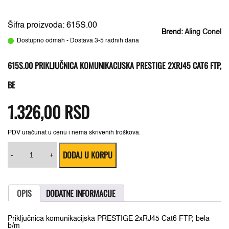
Šifra proizvoda: 615S.00
Brend:
Aling Conel
Dostupno odmah - Dostava 3-5 radnih dana
615S.00 PRIKLJUČNICA KOMUNIKACIJSKA PRESTIGE 2XRJ45 CAT6 FTP,
BE
1.326,00
RSD
PDV uračunat u cenu i nema skrivenih troškova.
615S.00
DODAJ U KORPU
Priključnica
-
+
komunikacijska
PRESTIGE
2xRJ45
Cat6
OPIS
DODATNE INFORMACIJE
FTP,
be
količina
Priključnica komunikacijska PRESTIGE 2xRJ45 Cat6 FTP, bela
b/m