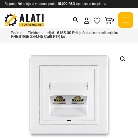
Za porudžbine čija je vrednost preko
15.000 RSD
isporuka je besplatna.
0
Početna
-
Elektromaterijal
-
615S.00 Priključnica komunikacijska
PRESTIGE 2xRJ45 Cat6 FTP, be