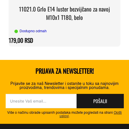
11021.0 Grlo E14 luster bezvijčano za navoj
M10x1 T180, belo
Dostupno odmah
179,00
RSD
PRIJAVA ZA NEWSLETTER!
Prijavite se za naš Newsletter i ostanite u toku sa najnovijim
proizvodima, trendovima i specijalnim ponudama.
POŠALJI
Više o načinu obrade upisanih podataka možete pogledati na strani
Opšti
uslovi
.