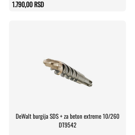
je
je:
1.790,00
RSD
bila:
1.790,00 RSD.
2.110,00 RSD.
DeWalt burgija SDS + za beton extreme 10/260
DT9542