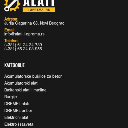
Adresa:
Jurija Gagarina 68, Novi Beograd
Email:
info@alati-i-oprema.rs
Telefoni:
(+381) 61 24-34-739
(+381) 65 24-03-955
KATEGORIJE
Akumulatorske bušilice za beton
Akumulatorski alati
Baštenski alati i mašine
Burgije
DREMEL alati
DREMEL pribor
Električni alat
Elektro i rasveta