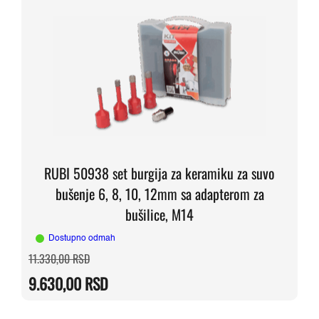
RUBI 50938 set burgija za keramiku za suvo
bušenje 6, 8, 10, 12mm sa adapterom za
bušilice, M14
Dostupno odmah
Originalna
Trenutna
11.330,00
RSD
cena
cena
je
je:
9.630,00
RSD
bila:
9.630,00 RSD.
11.330,00 RSD.