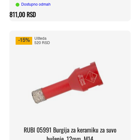
Dostupno odmah
811,00
RSD
Ušteda
-15%
520 RSD
RUBI 05991 Burgija za keramiku za suvo
bušenje, 12mm, M14