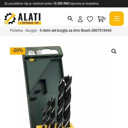
Za porudžbine čija je vrednost preko
15.000 RSD
isporuka je besplatna.
0
Početna
-
Burgije
-
5-delni set burgija za drvo Bosch 2607019440
Ušteda
-20%
170 RSD