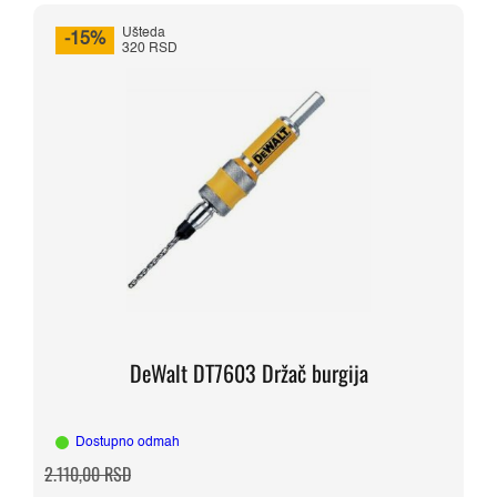
Ušteda
-15%
320 RSD
DeWalt DT7603 Držač burgija
Dostupno odmah
Originalna
Trenutna
2.110,00
RSD
cena
cena