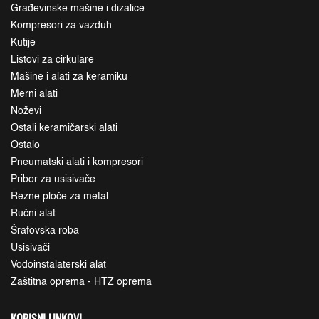
Građevinske mašine i dizalice
Kompresori za vazduh
Kutije
Listovi za cirkulare
Mašine i alati za keramiku
Merni alati
Noževi
Ostali keramičarski alati
Ostalo
Pneumatski alati i kompresori
Pribor za usisivače
Rezne ploče za metal
Ručni alat
Šrafovska roba
Usisivači
Vodoinstalaterski alat
Zaštitna oprema - HTZ oprema
KORISNI LINKOVI