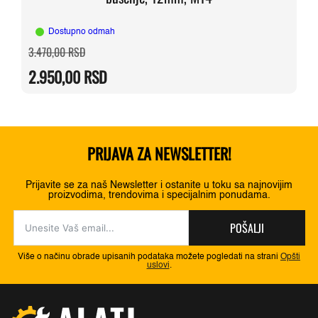
Dostupno odmah
Originalna
Trenutna
3.470,00
RSD
cena
cena
je
je:
2.950,00
RSD
bila:
2.950,00 RSD.
3.470,00 RSD.
PRIJAVA ZA NEWSLETTER!
Prijavite se za naš Newsletter i ostanite u toku sa najnovijim
proizvodima, trendovima i specijalnim ponudama.
POŠALJI
Više o načinu obrade upisanih podataka možete pogledati na strani
Opšti
uslovi
.