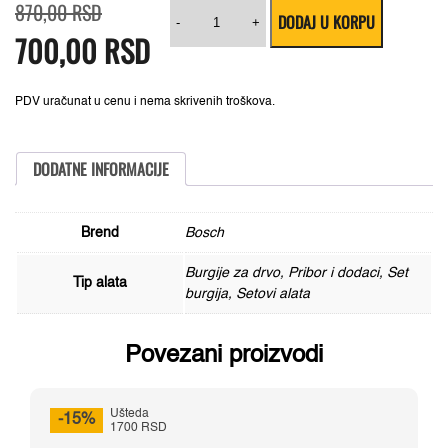
Originalna
Trenutna
5-
870,00
RSD
DODAJ U KORPU
cena
cena
delni
-
+
700,00
je
je:
RSD
set
bila:
700,00 RSD.
burgija
870,00 RSD.
za
drvo
Bosch
PDV uračunat u cenu i nema skrivenih troškova.
2607019440
količina
DODATNE INFORMACIJE
Brend
Bosch
Burgije za drvo, Pribor i dodaci, Set
Tip alata
burgija, Setovi alata
Povezani proizvodi
Ušteda
-15%
1700 RSD