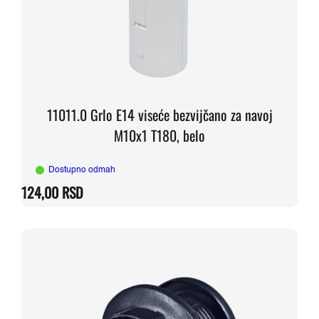
11011.0 Grlo E14 viseće bezvijčano za navoj
M10x1 T180, belo
Dostupno odmah
124,00
RSD