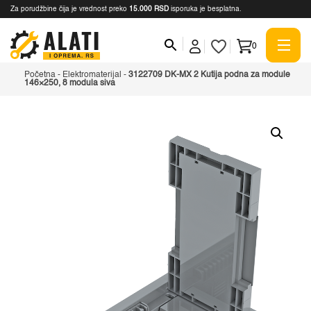
Za porudžbine čija je vrednost preko
15.000 RSD
isporuka je besplatna.
0
Početna
-
Elektromaterijal
-
3122709 DK-MX 2 Kutija podna za module
146×250, 8 modula siva