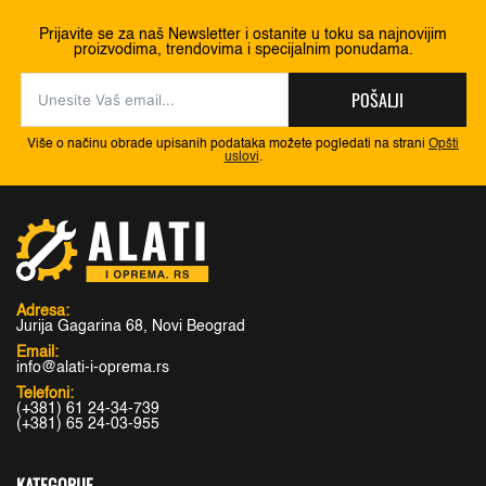
Prijavite se za naš Newsletter i ostanite u toku sa najnovijim
proizvodima, trendovima i specijalnim ponudama.
POŠALJI
Više o načinu obrade upisanih podataka možete pogledati na strani
Opšti
uslovi
.
Adresa:
Jurija Gagarina 68, Novi Beograd
Email:
info@alati-i-oprema.rs
Telefoni:
(+381) 61 24-34-739
(+381) 65 24-03-955
KATEGORIJE