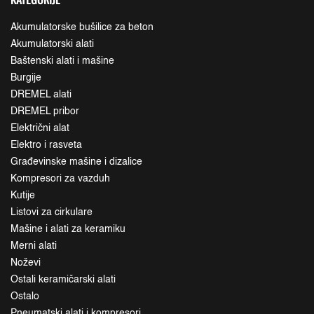
Akumulatorske bušilice za beton
Akumulatorski alati
Baštenski alati i mašine
Burgije
DREMEL alati
DREMEL pribor
Električni alat
Elektro i rasveta
Građevinske mašine i dizalice
Kompresori za vazduh
Kutije
Listovi za cirkulare
Mašine i alati za keramiku
Merni alati
Noževi
Ostali keramičarski alati
Ostalo
Pneumatski alati i kompresori