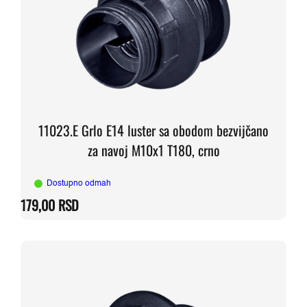
11023.E Grlo E14 luster sa obodom bezvijčano
za navoj M10x1 T180, crno
Dostupno odmah
179,00
RSD