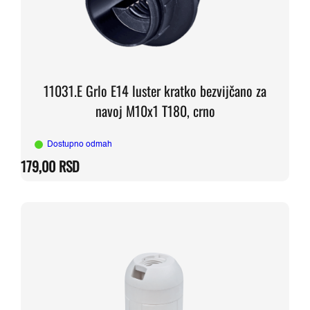
11031.E Grlo E14 luster kratko bezvijčano za
navoj M10x1 T180, crno
Dostupno odmah
179,00
RSD