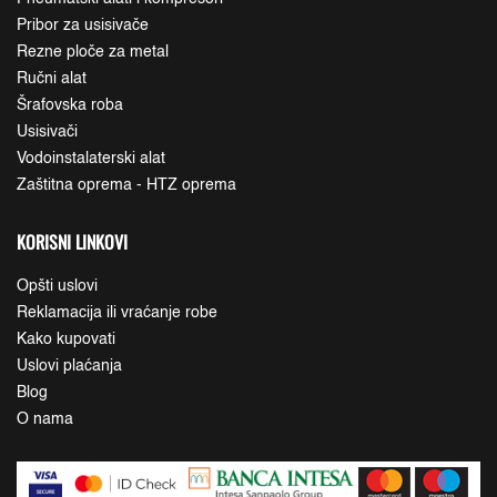
Pribor za usisivače
Rezne ploče za metal
Ručni alat
Šrafovska roba
Usisivači
Vodoinstalaterski alat
Zaštitna oprema - HTZ oprema
KORISNI LINKOVI
Opšti uslovi
Reklamacija ili vraćanje robe
Kako kupovati
Uslovi plaćanja
Blog
O nama