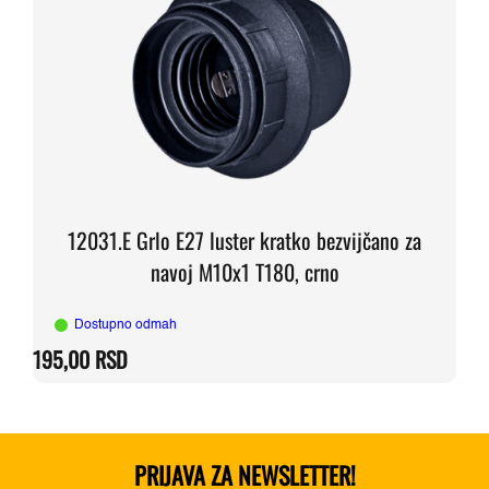
12031.E Grlo E27 luster kratko bezvijčano za
navoj M10x1 T180, crno
Dostupno odmah
195,00
RSD
PRIJAVA ZA NEWSLETTER!