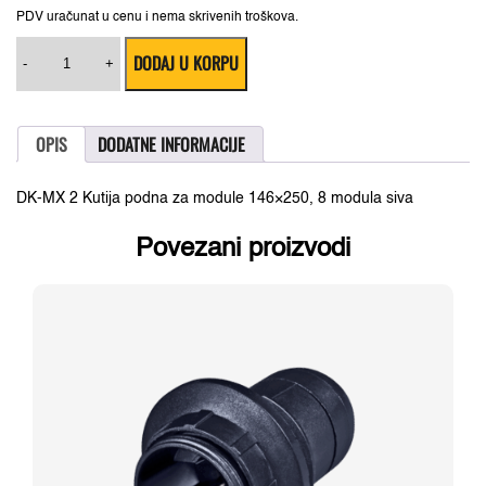
PDV uračunat u cenu i nema skrivenih troškova.
3122709
DODAJ U KORPU
DK-
-
+
MX
2
Kutija
podna
OPIS
DODATNE INFORMACIJE
za
module
146x250,
DK-MX 2 Kutija podna za module 146×250, 8 modula siva
8
modula
siva
Povezani proizvodi
količina