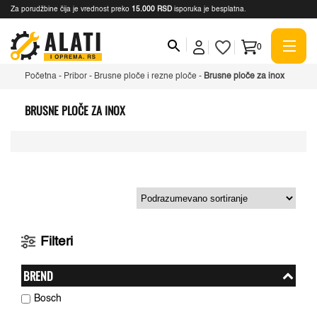
Za porudžbine čija je vrednost preko
15.000 RSD
isporuka je besplatna.
0
Početna
-
Pribor
-
Brusne ploče i rezne ploče
-
Brusne ploče za inox
BRUSNE PLOČE ZA INOX
Filteri
BREND
Bosch