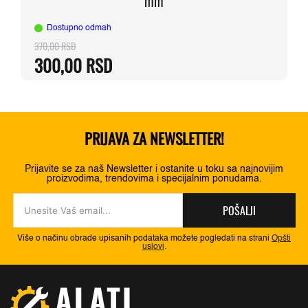
mm
Dostupno odmah
370,00
RSD
Originalna
Trenutna
300,00
RSD
cena
cena
je
je:
bila:
300,00 RSD.
370,00 RSD.
PRIJAVA ZA NEWSLETTER!
Prijavite se za naš Newsletter i ostanite u toku sa najnovijim
proizvodima, trendovima i specijalnim ponudama.
POŠALJI
Više o načinu obrade upisanih podataka možete pogledati na strani
Opšti
uslovi
.