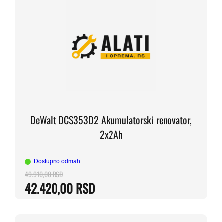
DeWalt DCS353D2 Akumulatorski renovator,
2x2Ah
Dostupno odmah
49.910,00
RSD
Originalna
Trenutna
42.420,00
RSD
cena
cena
je
je:
bila:
42.420,00 RSD.