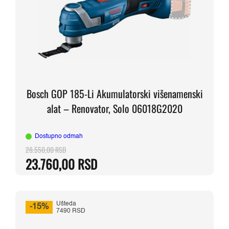
Bosch GOP 185-Li Akumulatorski višenamenski
alat – Renovator, Solo 06018G2020
Dostupno odmah
28.550,00
RSD
Originalna
Trenutna
23.760,00
RSD
cena
cena
je
je:
bila:
23.760,00 RSD.
28.550,00 RSD.
Ušteda
-15%
7490 RSD