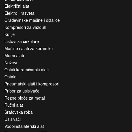
Električni alat
Elektro i rasveta
Građevinske mašine i dizalice
Kompresori za vazduh
Kutije
Listovi za cirkulare
Mašine i alati za keramiku
Merni alati
Noževi
Ostali keramičarski alati
Ostalo
Pneumatski alati i kompresori
Pribor za usisivače
Rezne ploče za metal
Ručni alat
Šrafovska roba
Usisivači
Vodoinstalaterski alat