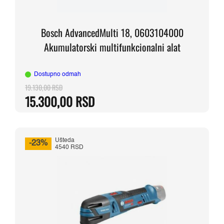
Bosch AdvancedMulti 18, 0603104000
Akumulatorski multifunkcionalni alat
Dostupno odmah
19.130,00
RSD
Originalna
Trenutna
15.300,00
RSD
cena
cena
je
je:
bila:
15.300,00 RSD.
19.130,00 RSD.
Ušteda
-23%
4540 RSD