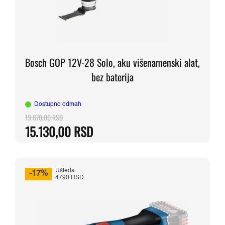
Bosch GOP 12V-28 Solo, aku višenamenski alat,
bez baterija
Dostupno odmah
19.670,00
RSD
Originalna
Trenutna
15.130,00
RSD
cena
cena
je
je:
bila:
15.130,00 RSD.
19.670,00 RSD.
Ušteda
-17%
4790 RSD