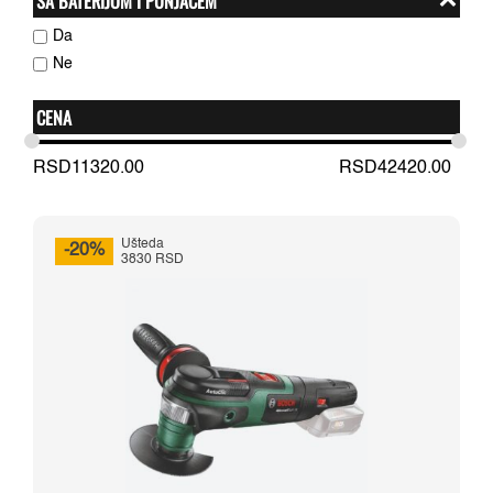
SA BATERIJOM I PUNJAČEM
Da
Ne
CENA
RSD
11320.00
RSD
42420.00
Ušteda
-20%
3830 RSD