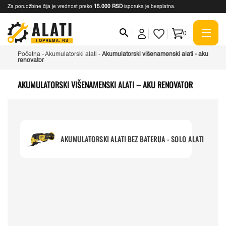
Za porudžbine čija je vrednost preko
15.000 RSD
isporuka je besplatna.
0
Početna
-
Akumulatorski alati
-
Akumulatorski višenamenski alati - aku
renovator
AKUMULATORSKI VIŠENAMENSKI ALATI – AKU RENOVATOR
AKUMULATORSKI ALATI BEZ BATERIJA - SOLO ALATI