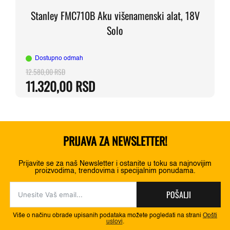
Stanley FMC710B Aku višenamenski alat, 18V
Solo
Dostupno odmah
12.580,00
RSD
Originalna
Trenutna
11.320,00
RSD
cena
cena
je
je:
bila:
11.320,00 RSD.
12.580,00 RSD.
PRIJAVA ZA NEWSLETTER!
Prijavite se za naš Newsletter i ostanite u toku sa najnovijim
proizvodima, trendovima i specijalnim ponudama.
POŠALJI
Više o načinu obrade upisanih podataka možete pogledati na strani
Opšti
uslovi
.