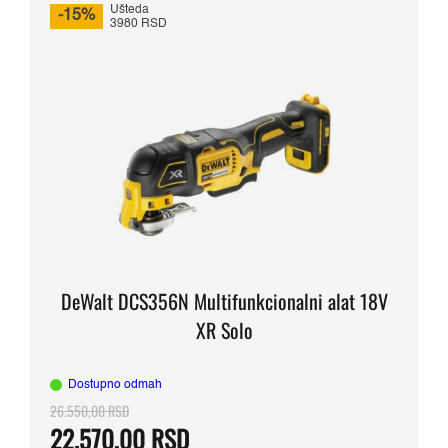
49.910,00 RSD.
Ušteda
-15%
3980 RSD
DeWalt DCS356N Multifunkcionalni alat 18V
XR Solo
Dostupno odmah
26.550,00
RSD
Originalna
Trenutna
22.570,00
RSD
cena
cena