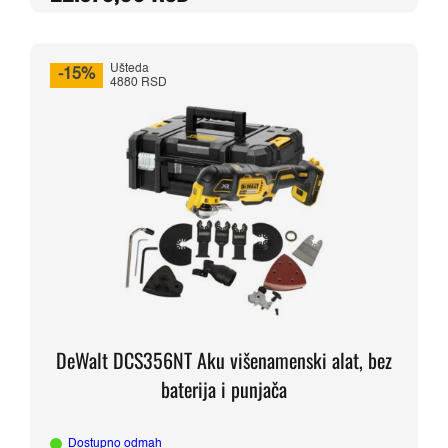
je
je:
bila:
22.570,00 RSD.
26.550,00 RSD.
Ušteda
-15%
4880 RSD
DeWalt DCS356NT Aku višenamenski alat, bez
baterija i punjača
Dostupno odmah