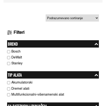
Filteri
BREND
Bosch
DeWalt
Stanley
TIP ALATA
Akumulatorski
Dremel alati
Multifunkcionalni-višenamenski alat