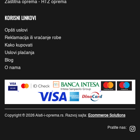
Zaštitna oprema - HTZ oprema
KORISNI LINKOVI
Opšti uslovi
Reklamacija ili vraćanje robe
Kako kupovati
Uslovi plaćanja
Blog
O nama
Copyright © 2026 Alati-i-oprema.rs. Razvoj sajta:
Ecommerce Solutions
Pratite nas: