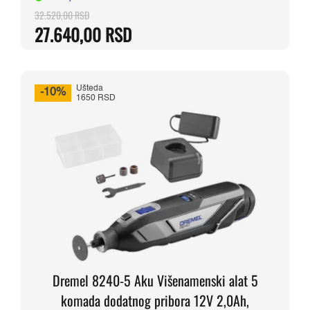
32.520,00
RSD
Originalna
Trenutna
27.640,00
RSD
cena
cena
je
je:
bila:
27.640,00 RSD.
32.520,00 RSD.
Ušteda
-10%
1650 RSD
Dremel 8240-5 Aku Višenamenski alat 5
komada dodatnog pribora 12V 2,0Ah,